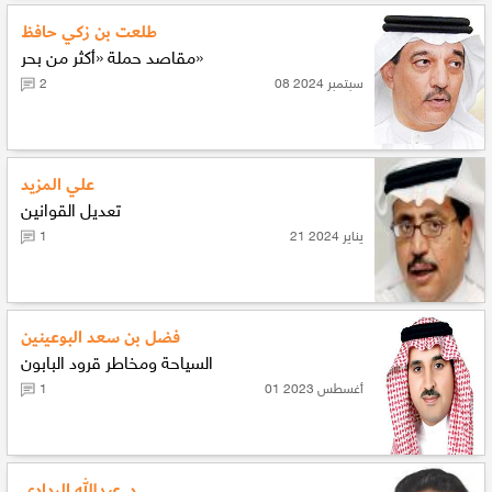
طلعت بن زكي حافظ
مقاصد حملة «أكثر من بحر»
08 سبتمبر 2024
2
علي المزيد
تعديل القوانين
21 يناير 2024
1
فضل بن سعد البوعينين
السياحة ومخاطر قرود البابون
01 أغسطس 2023
1
د. عبدالله الردادي