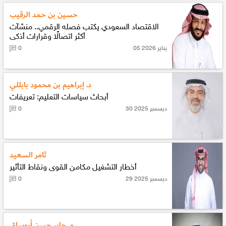
حسين بن حمد الرقيب
الاقتصاد السعودي يكتب فصله الرقمي.. منشآت
أكثر اتصالًا وقرارات أذكى
05 يناير 2026
0
د. إبراهيم بن محمود بابللي
أبحاث سياسات التعليم: تعريفات
30 ديسمبر 2025
0
ثامر السعيد
أخطار التشغيل مكامن القوى ونقاط التأثير
29 ديسمبر 2025
0
م. جابر حسن أبوساق