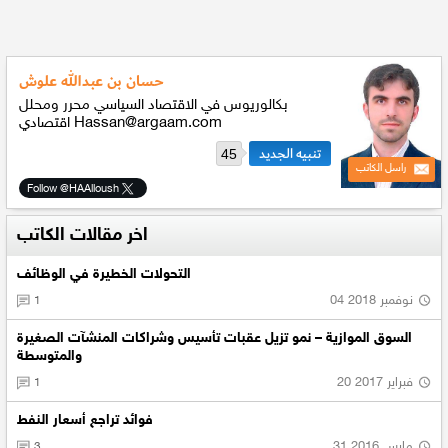
حسان بن عبدالله علوش
بكالوريوس في الاقتصاد السياسي محرر ومحلل
اقتصادي Hassan@argaam.com
45
راسل الكاتب
Follow
@HAAlloush
اخر مقالات الكاتب
التحولات الخطيرة في الوظائف
04 نوفمبر 2018
1
السوق الموازية – نمو تزيل عقبات تأسيس وشراكات المنشآت الصغيرة
والمتوسطة
20 فبراير 2017
1
فوائد تراجع أسعار النفط
31 مارس 2016
3