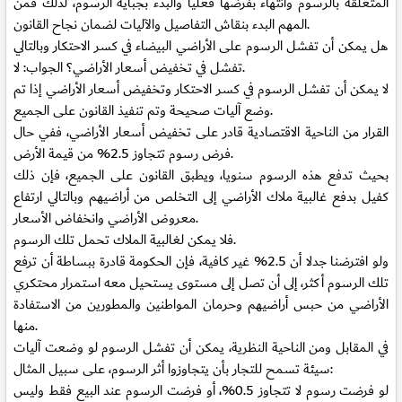
المتعلقة بالرسوم وانتهاء بفرضها فعليا والبدء بجباية الرسوم، لذلك فمن
المهم البدء بنقاش التفاصيل والآليات لضمان نجاح القانون.
هل يمكن أن تفشل الرسوم على الأراضي البيضاء في كسر الاحتكار وبالتالي
تفشل في تخفيض أسعار الأراضي؟ الجواب: لا.
لا يمكن أن تفشل الرسوم في كسر الاحتكار وتخفيض أسعار الأراضي إذا تم
وضع آليات صحيحة وتم تنفيذ القانون على الجميع.
القرار من الناحية الاقتصادية قادر على تخفيض أسعار الأراضي، ففي حال
فرض رسوم تتجاوز 2.5% من قيمة الأرض.
بحيث تدفع هذه الرسوم سنويا، ويطبق القانون على الجميع، فإن ذلك
كفيل بدفع غالبية ملاك الأراضي إلى التخلص من أراضيهم وبالتالي ارتفاع
معروض الأراضي وانخفاض الأسعار.
فلا يمكن لغالبية الملاك تحمل تلك الرسوم.
ولو افترضنا جدلا أن 2.5% غير كافية، فإن الحكومة قادرة ببساطة أن ترفع
تلك الرسوم أكثر، إلى أن تصل إلى مستوى يستحيل معه استمرار محتكري
الأراضي من حبس أراضيهم وحرمان المواطنين والمطورين من الاستفادة
منها.
في المقابل ومن الناحية النظرية، يمكن أن تفشل الرسوم لو وضعت آليات
سيئة تسمح للتجار بأن يتجاوزوا أثر الرسوم، على سبيل المثال:
لو فرضت رسوم لا تتجاوز 0.5%، أو فرضت الرسوم عند البيع فقط وليس