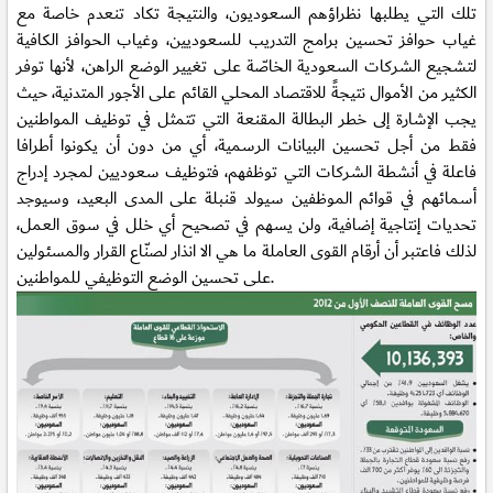
تلك التي يطلبها نظراؤهم السعوديون، والنتيجة تكاد تنعدم خاصة مع
غياب حوافز تحسين برامج التدريب للسعوديين، وغياب الحوافز الكافية
لتشجيع الشركات السعودية الخاصّة على تغيير الوضع الراهن، لأنها توفر
الكثير من الأموال نتيجةً للاقتصاد المحلي القائم على الأجور المتدنية، حيث
يجب الإشارة إلى خطر البطالة المقنعة التي تتمثل في توظيف المواطنين
فقط من أجل تحسين البيانات الرسمية، أي من دون أن يكونوا أطرافا
فاعلة في أنشطة الشركات التي توظفهم، فتوظيف سعوديين لمجرد إدراج
أسمائهم في قوائم الموظفين سيولد قنبلة على المدى البعيد، وسيوجد
تحديات إنتاجية إضافية، ولن يسهم في تصحيح أي خلل في سوق العمل،
لذلك فاعتبر أن أرقام القوى العاملة ما هي الا انذار لصنّاع القرار والمسئولين
على تحسين الوضع التوظيفي للمواطنين.