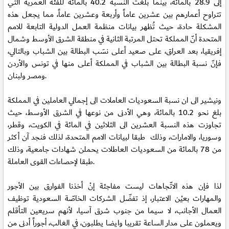
إلى 28.9 بالمائة، بينما بلغت النسبة 40.2 بالمائة للفئة العمرية التي
تتراوح أعمارهم بين عشرين عاماً وأربعة وعشرين عاماً، مما يجعل هذه
المشكلة حادة، حيث تُظهر بيانات منظمة العمل الدولية التابعة للامم
المتحدة أنّ المملكة تحتل المرتبة الثانية في منطقة الشرق الأوسط وشمال
إفريقيا، بعد العراق، على صعيد أعلى نسَب البطالة بين الشباب وبالتالي،
فإنّ نسبة البطالة بين الشباب في المملكة أعلى منها في تونس والأردن
ومصر ولبنان.
ونيشير الى ان نسبة السعوديات العاملات الى إجمالي العاملين في المملكة
بلغ نحو 10.2 بالمائة، وهي الأدنى من نوعها في الشرق الأوسط، حيث
تجاوزت هذه النسبة العشرين الى الثلاثين في المائة في الكويت، وقطر،
وسوريا، والامارات، وذلك طبقا لبيانات الامم المتحدة، لذلك فنجد آن أكثر
من 78 بالمائة من السعوديات العاطلات يحملن شهادات جامعية، وذلك
طبقا لإحصاءات القوى العاملة.
لذا فإن هذه الاتّجاهات ليست مفاجئة إنْ أخذنا الفوارق بين الأجور
والمهارات بعيْن الاعتبار، إذ تفضّل الشركات الخاصّة السعودية توظيف
العمال الأجانب، لا سيما من جنوب شرق آسيا، لأنهم سريعين التأقلم
ويعملون على مدار الساعة تقريبا وايضا يطلبون، في الغالب، أجوراً أدنى من