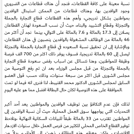
نسبة معينة على كافة القطاعات، فنجد أن هناك قطاعات من الضروري
وجود الوافدين بها، وهناك قطاعات من الممكن استبدال الوافدين
بمواطنين بشكل تدريجي، وأهم هذه القطاعات قطاع التجارة بالجملة
والتجزئة وقطاع التشييد والبناء، حيث أن نسب السعودة لهذان القطاعان
يصلان إلى 17.3 بالمائة و 7.6 بالمائة على التوالي، بينما نجد أن أكثر من
46 بالمائة من الوظائف المشغولة بالوافدين ينصبون في هذان القطاعان،
وبالإشارة إلى ان تحقيق نسبة السعوده في قطاع التجارة بالجملة والتجزئة
ليصل إلى 60 بالمائة تدريجيا، فسوف يوفر ذلك اكثر من 700 الف فرصة
وظيفة للمواطنين، وهنا نتسائل عن اسباب رفض سعودة قطاع التجارة
بالجملة والتجزئة من قبل مجلس الوزراء، بعد ان تم رفع التوصية من
مجلس الشورى قبل اكثر من سبعة سنوات، وذلك حسب قول العضو
السابق لمجلس الشورى الدكتور محمد القنيبط، لذا فنرى انه فيما لو تمت
الموافقة على هذه التوصية لكان حال البطالة افضل مما هو عليه اليوم.
لذلك فإن عدم التكافؤ بين توظيف الوافدين والمواطنين يعد أحد أكبر
التحديات التي يواجهها سوق العمل المحلية، حيث أن نسبة الوافدين إلى
المواطنين تقترب من 33 بالمائة طبقاً للبيانات السكانية النهائية ،ونلاحظ
توفير القطاع الخاص المحلي للكثير من فرص العمل خلال سنوات الازدهار
الاقتصادي، ولكن معظم هذه الوظائف ذهبت إلى الأجانب، بدلاً من