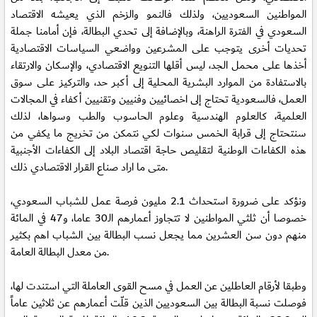
المواطنين السعوديين، ولذلك فالنمو والزخم الذي يعيشه الاقتصاد
السعودي في الفترة الراهنة، وبالإضافة إلى تحدي البطالة، فإن أمامنا جملة
تحديات أخرى يتوجب على المشرعين وواضعي السياسات الاقتصادية
أخذها على محمل الجد، ليس أقلها التنويع الاقتصادي، والإسكان والارتقاء
بالاستفادة من الموارد البشرية المحلية إلى أكبر حد، والتركيز على سوق
العمل، فالسعودية تحتاج إلى اخصائيين وفنيين وتقنيين أكفاء في المجالات
العلمية، كالعلوم الهندسية وعلوم الحاسوب والطب وسواها، لذلك
سنتحتاج إلى قرابة الخمس سنوات لكي نتمكن من تخريج ما يكفي من
هذه الكفاءات الوطنية لتقليص حاجة اقتصاد البلاد إلى الكفاءات الأجنبية
متى ما اراد صناع القرار الاقتصادي ذلك.
ونؤكد على ضرورة استحداث 2.1 مليون فرصة عمل للشباب السعودي،
خصوصا أن ثلثي المواطنين لا تتجاوز أعمارهم الـ30 عاما، و47 في المائة
منهم دون سن العشرين مما يجعل نسب البطالة بين الشباب اهم بكثير
من معدل البطالة العامة.
وطبقا لأرقام العاطلين عن العمل في مسح القوى العاملة التي استندت لها،
فوصلت نسبة البطالة بين السعوديين الذين قلّت أعمارهم عن ثلاثين عاماً