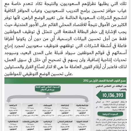
تلك التي يطلبها نظراؤهم السعوديون، والنتيجة تكاد تنعدم خاصة مع
غياب حوافز تحسين برامج التدريب للسعوديين، وغياب الحوافز الكافية
لتشجيع الشركات السعودية الخاصّة على تغيير الوضع الراهن، لأنها توفر
الكثير من الأموال نتيجةً للاقتصاد المحلي القائم على الأجور المتدنية، حيث
يجب الإشارة إلى خطر البطالة المقنعة التي تتمثل في توظيف المواطنين
فقط من أجل تحسين البيانات الرسمية، أي من دون أن يكونوا أطرافا
فاعلة في أنشطة الشركات التي توظفهم، فتوظيف سعوديين لمجرد إدراج
أسمائهم في قوائم الموظفين سيولد قنبلة على المدى البعيد، وسيوجد
تحديات إنتاجية إضافية، ولن يسهم في تصحيح أي خلل في سوق العمل،
لذلك فاعتبر أن أرقام القوى العاملة ما هي الا انذار لصنّاع القرار والمسئولين
على تحسين الوضع التوظيفي للمواطنين.