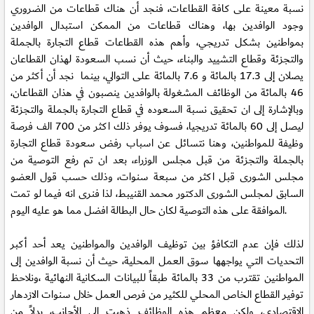
نسبة معينة على كافة القطاعات، فنجد أن هناك قطاعات من الضروري
وجود الوافدين بها، وهناك قطاعات من الممكن استبدال الوافدين
بمواطنين بشكل تدريجي، وأهم هذه القطاعات قطاع التجارة بالجملة
والتجزئة وقطاع التشييد والبناء، حيث أن نسب السعودة لهذان القطاعان
يصلان إلى 17.3 بالمائة و 7.6 بالمائة على التوالي، بينما نجد أن أكثر من
46 بالمائة من الوظائف المشغولة بالوافدين ينصبون في هذان القطاعان،
وبالإشارة إلى ان تحقيق نسبة السعوده في قطاع التجارة بالجملة والتجزئة
ليصل إلى 60 بالمائة تدريجيا، فسوف يوفر ذلك اكثر من 700 الف فرصة
وظيفة للمواطنين، وهنا نتسائل عن اسباب رفض سعودة قطاع التجارة
بالجملة والتجزئة من قبل مجلس الوزراء، بعد ان تم رفع التوصية من
مجلس الشورى قبل اكثر من سبعة سنوات، وذلك حسب قول العضو
السابق لمجلس الشورى الدكتور محمد القنيبط، لذا فنرى انه فيما لو تمت
الموافقة على هذه التوصية لكان حال البطالة افضل مما هو عليه اليوم.
لذلك فإن عدم التكافؤ بين توظيف الوافدين والمواطنين يعد أحد أكبر
التحديات التي يواجهها سوق العمل المحلية، حيث أن نسبة الوافدين إلى
المواطنين تقترب من 33 بالمائة طبقاً للبيانات السكانية النهائية ،ونلاحظ
توفير القطاع الخاص المحلي للكثير من فرص العمل خلال سنوات الازدهار
الاقتصادي، ولكن معظم هذه الوظائف ذهبت إلى الأجانب، بدلاً من