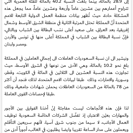
إلى 28.9 بالمائة، بينما بلغت النسبة 40.2 بالمائة للفئة العمرية التي
تتراوح أعمارهم بين عشرين عاماً وأربعة وعشرين عاماً، مما يجعل هذه
المشكلة حادة، حيث تُظهر بيانات منظمة العمل الدولية التابعة للامم
المتحدة أنّ المملكة تحتل المرتبة الثانية في منطقة الشرق الأوسط وشمال
إفريقيا، بعد العراق، على صعيد أعلى نسَب البطالة بين الشباب وبالتالي،
فإنّ نسبة البطالة بين الشباب في المملكة أعلى منها في تونس والأردن
ومصر ولبنان.
ونيشير الى ان نسبة السعوديات العاملات الى إجمالي العاملين في المملكة
بلغ نحو 10.2 بالمائة، وهي الأدنى من نوعها في الشرق الأوسط، حيث
تجاوزت هذه النسبة العشرين الى الثلاثين في المائة في الكويت، وقطر،
وسوريا، والامارات، وذلك طبقا لبيانات الامم المتحدة، لذلك فنجد آن أكثر
من 78 بالمائة من السعوديات العاطلات يحملن شهادات جامعية، وذلك
طبقا لإحصاءات القوى العاملة.
لذا فإن هذه الاتّجاهات ليست مفاجئة إنْ أخذنا الفوارق بين الأجور
والمهارات بعيْن الاعتبار، إذ تفضّل الشركات الخاصّة السعودية توظيف
العمال الأجانب، لا سيما من جنوب شرق آسيا، لأنهم سريعين التأقلم
ويعملون على مدار الساعة تقريبا وايضا يطلبون، في الغالب، أجوراً أدنى من