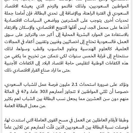
المواطنين السعوديين، ولذلك فالنمو والزخم الذي يعيشه الاقتصاد
السعودي في الفترة الراهنة، وبالإضافة إلى تحدي البطالة، فإن أمامنا جملة
تحديات أخرى يتوجب على المشرعين وواضعي السياسات الاقتصادية
أخذها على محمل الجد، ليس أقلها التنويع الاقتصادي، والإسكان والارتقاء
بالاستفادة من الموارد البشرية المحلية إلى أكبر حد، والتركيز على سوق
العمل، فالسعودية تحتاج إلى اخصائيين وفنيين وتقنيين أكفاء في المجالات
العلمية، كالعلوم الهندسية وعلوم الحاسوب والطب وسواها، لذلك
سنتحتاج إلى قرابة الخمس سنوات لكي نتمكن من تخريج ما يكفي من
هذه الكفاءات الوطنية لتقليص حاجة اقتصاد البلاد إلى الكفاءات الأجنبية
متى ما اراد صناع القرار الاقتصادي ذلك.
ونؤكد على ضرورة استحداث 2.1 مليون فرصة عمل للشباب السعودي،
خصوصا أن ثلثي المواطنين لا تتجاوز أعمارهم الـ30 عاما، و47 في المائة
منهم دون سن العشرين مما يجعل نسب البطالة بين الشباب اهم بكثير
من معدل البطالة العامة.
وطبقا لأرقام العاطلين عن العمل في مسح القوى العاملة التي استندت لها،
فوصلت نسبة البطالة بين السعوديين الذين قلّت أعمارهم عن ثلاثين عاماً