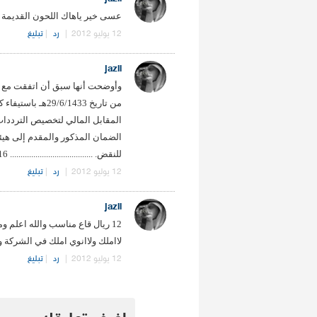
عسى خير ياهاك اللحون القديمة تع
12 يوليو 2012
|
رد
|
تبليغ
jazli
وأوضحت أنها سبق أن اتفقت مع هي
من تاريخ 6/1433
المقابل المالي لتخصيص الترددا
الضمان المذكور والمقدم إلى هيئة
للنقض. ....................................... 16 اسبوع يعني 30/10/1433
12 يوليو 2012
|
رد
|
تبليغ
jazli
لااملك ولاانوي املك في الشركة وه
12 يوليو 2012
|
رد
|
تبليغ
.