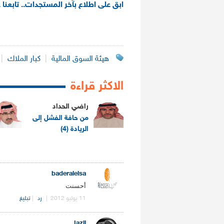
ابق على اطلاع بآخر المستجدات.. تابعنا 
هيئة السوق المالية
|
كبار الملاك
|
الاكثر قراءة
راضي الحداد
من حافة الفشل إلى
الريادة (4)
.
baderaleisa
أحسنت
11 يوليو 2012
|
رد
|
تبليغ
jazli