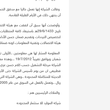
وقالت الشركة إنها تعمل حاليا مع مدقق الحساب
أن ينتهي ذلك في الأيام القليلة القادمة.
وأوضحت أنها سبق أن اتفقت مع هيئة الاتص
تاريخ 29/6/1433هـ باستيفاء كافة
لتخصيص الترددات وتقديم ضمان حسن الأداء، 
هيئة الاتصالات وتقنية المعلومات كونه ضمان
شعبان ويوافق تق
الشركة مرحلة التشغيل حسب كلام حسن عزي ان ا
فطبيعي ان من يوم تأسيس الشركة حتى الأن ان ت
ريال ..وتعمل بالفعل في السوق من عام 2005 وارباحها ((خيالية)) ..
والملاك الرئيسيين هم :
شركه الموارد للا ستثمار المحدوده