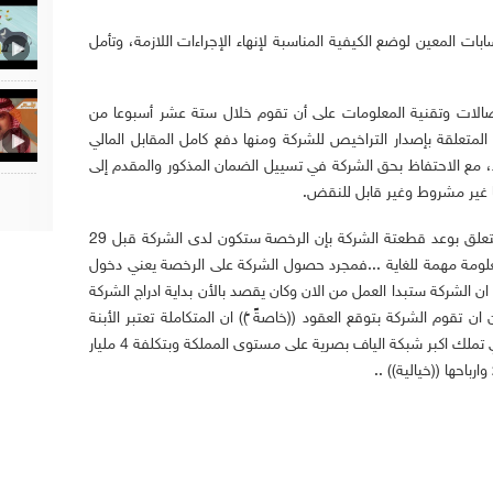
ات المعين لوضع الكيفية المناسبة لإنهاء الإجراءات اللازمة، وتأمل
الات وتقنية المعلومات على أن تقوم خلال ستة عشر أسبوعا من
 المتطلبات المتعلقة بإصدار التراخيص للشركة ومنها دفع كامل المقابل المالي
مع الاحتفاظ بحق الشركة في تسييل الضمان المذكور والمقدم إلى
ا غير مشروط وغير قابل للنقض.
المعلومة المشار لها هي معلومتين ..الأولى تتعلق بوعد قطعتة الشركة بإن الرخصة ستكون لدى الشركة قبل 29
ريباً 19/7/2012 ...وهذة معلومة مهمة للغاية ...فمجرد حصول الشركة على الرخصة يعني دخول
لشركة ستبدا العمل من الان وكان يقصد بالأن بداية ادراج الشركة
قوم الشركة بتوقع العقود ((خاصةًً ً)) ان المتكاملة تعتبر الأبنة
الحديثة للمتكاملة المحدودة ..وهي الشركة التي تملك اكبر شبكة الياف بصرية على مستوى المملكة وبتكلفة 4 مليار