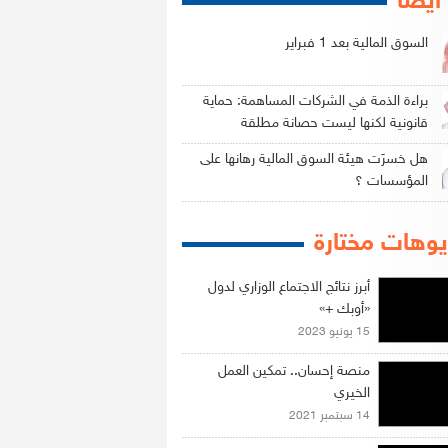
 أيضاً
السوق المالية بعد 1 فبراير
براءة الذمة في الشركات المساهمة: حماية
قانونية لكنها ليست حصانة مطلقة
هل خسرَت هيئة السوق المالية رهانها على
المؤسسات ؟
وهات مختارة
أبرز نتائج الاجتماع الوزاري لدول
«أوبك +»
15 يونيو 2023
منصة إحسان.. تمكين العمل
الخيري
14 سبتمبر 2021