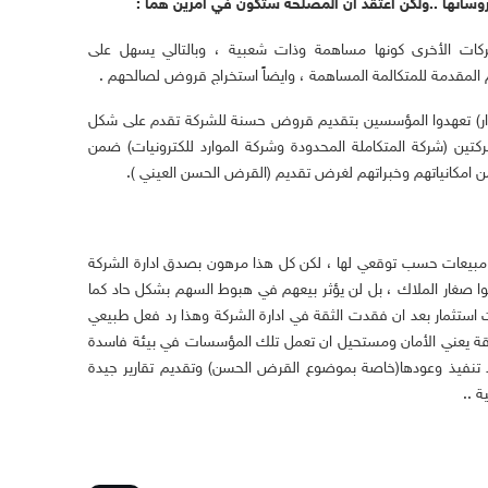
 رؤسائها ..ولكن اعتقد ان المصلحة ستكون في امرين هما :
ات الأخرى كونها مساهمة وذات شعبية ، وبالتالي يسهل على
المقدمة للمتكالمة المساهمة ، وايضاً استخراج قروض لصالحهم .
دار) تعهدوا المؤسسين بتقديم قروض حسنة للشركة تقدم على شكل
كتين (شركة المتكاملة المحدودة وشركة الموارد للكترونيات) ضمن
ن امكانياتهم وخبراتهم لغرض تقديم (القرض الحسن العيني ).
بيعات حسب توقعي لها ، لكن كل هذا مرهون بصدق ادارة الشركة
ليسوا صغار الملاك ، بل لن يؤثر بيعهم في هبوط السهم بشكل حاد كما
 استثمار بعد ان فقدت الثقة في ادارة الشركة وهذا رد فعل طبيعي
لثقة يعني الأمان ومستحيل ان تعمل تلك المؤسسات في بيئة فاسدة
جرد تنفيذ وعودها(خاصة بموضوع القرض الحسن) وتقديم تقارير جيدة
 ..