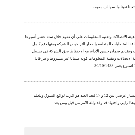
بنا تعبنا والسوالف مقيمة
ئة الاتصالات وتقنية المعلومات على أن تقوم خلال ستة عشر أسبوعا
29/هـ باستيفاء كافة المتطلبات المتعلقة بإصدار التراخيص للشركة ومنها دفع كامل
ت وتقديم ضمان حسن الأداء، مع الاحتفاظ بحق الشركة في تسييل
 الاتصالات وتقنية المعلومات كونه ضمانا غير مشروط وغير قابل
12 ريال قاع مناسب والله اعلم ومسار عرضي بين 12 و 17 لبعد العيد هو اقرب لواقع السوق وللعلم
ذا رايي واجتهاد قد وقد ولله الامر من قبل ومن بعد