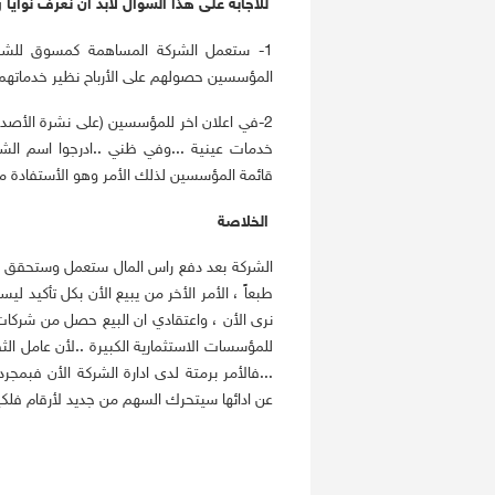
للاجابة على هذا السؤال لابد ان نعرف نوايا
1- ستعمل الشركة المساهمة كمسوق للشرك
المؤسسين حصولهم على الأرباح نظير خدماتهم 
2-في اعلان اخر للمؤسسين (على نشرة الأص
خدمات عينية ...وفي ظني ..ادرجوا اسم الشر
قائمة المؤسسين لذلك الأمر وهو الأستفادة م
الخلاصة
الشركة بعد دفع راس المال ستعمل وستحقق م
طبعاً ، الأمر الأخر من يبيع الأن بكل تأكيد 
نرى الأن ، واعتقادي ان البيع حصل من شركات
للمؤسسات الاستثمارية الكبيرة ..لأن عامل ا
...فالأمر برمتة لدى ادارة الشركة الأن فبم
عن ادائها سيتحرك السهم من جديد لأرقام فلكية