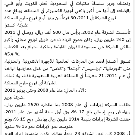
وتمتلك جرير سلسلة مكتبات في السعودية، قطر، الكويت وأبو ظبي،
بالإضافة إلى أنها من أكبر بائعي أجهزة الكمبيوتر في المنطقة، ويبلغ عدد
فروع الشركة في 2011، 30 فرعاً من بينها أربع فروع خارج المملكة.
شركة اكسترا:
تأسست الشركة عام 2002، برأس مال 500 ألف ريال، ووصل في 2011
إلى 240 مليون ريال، وكان جميع الزيادات عن طريق توزيع مجاني، وأكبر
مالكي الشركة هي مجموعة الفوزان القابضة بملكية ستبلغ بعد الاكتتاب
45.4 %.
تسوق أكسترا لعدد من الماركات العالمية للأجهزة الالكترونية والمنزلية،
مثل "لاجرمانيا"، "برنسيس"، "أوبتما" و"كلاس" من خلال معارضها البالغة
في عام 2011، 21 معرضاً في المملكة العربية السعودية فقط، ولا تملك
الشركة أي فروع خارج المملكة.
منذ عام 2008 وحتى يونيو 2011 :
الأداء المالي:
شركة جرير:
حققت الشركة إيرادات في عام 2008 بما مقداره 2520 مليون ريال،
وبهامش ربح إجمالي بلغ 17 %، وفي أول ستة أشهر من عام 2011،
حققت الشركة إيرادات بقيمة 1914 مليون ريال بهامش ربح 15 %، وبلغ
متوسط نمو الإيرادات نحو 15 % سنوياً.
في 2008 كان لدي الشركة 23 فرعاً، وبذلك يكون متوسط إيراد الفرع