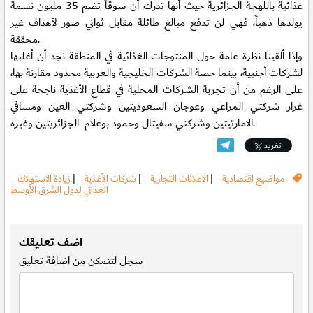
غذائية باللهجة الجزائرية حيث أنها تدرك أن سوقاً تضم 35 مليون نسمة
يولدها ذهباً، فهي لن تدفع مبالغ طائلة مقابل ثواني صور لأهداف غير
محققة.
وإذا ألقينا نظرة عامة حول المنتوجات الغذائية في المنطقة نجد أن أغلبها
لشركات أجنبية، بينما حصة الشركات الخليجية والعربية محدود مقارنة بها،
على الرغم من أن تجربة الشركات المحلية في قطاع الأغذية ناجحة على
غرار شركتي المراعي وعوجان السعوديتين وشركتي العين ومسافي
الامارتيتين وشركتي سفيتال وحمود بوعلام الجزائريتين وغيره.
تغريد
مواضيع اقتصادية
|
الاعلانات التجارية
|
شركات الأغذية
|
زيادة الاستهلاك
الغذائي لدول الشرق الأوسط
.
اضف تعليقك
سجل
لتتمكن من اضافة تعليق