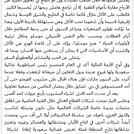
يعكس صمودها خلال أصعب الفترات، وإن لم تنجح في تحقيق المزيد من
الأرباح مقارنة بأعوام الطفرة إلا أن تراجع هامش ربحها لن يُخسرها الكثير.
فالطلب على الأكل مازال قائما خاصة في الخليج والشرق الاوسط وشمال
إفريقيا، لاسيما وأن شعوبنا تحب الأكل وهي مستهلكة بالدرجة الأولى، وهذا
ما تؤكده طوابير الجمعيات ومراكز التسوق أو حتى ردهة المطاعم خلال
أيام العطلات. وبحسب عالم النفس الأمريكي موسلو وخلال ترتيبه
لأولويات الحياة " هرم موسلو"، يؤكد على أن قاعدة الهرم هي الأكل
والشرب أي الأساسيات التي لا يمكن أن يستغني عنها الانسان، بينما قد
يتخلى عن الحب والمشاعر أوالعطورأو السفر.
وفي أوج الأزمة المالية أكد لي العام المنصرم رئيس امبراطورية غذائية
سعودية ولها فروع عديدة بدول التعاون أن مبيعاته ارتفعت، وفعلا عندما
أتردد على السوبر ماركت فإن هناك اقبال على مشروب الفيمتو حتى أن
أحد المستسوقين في دبي تضايق خلال رمضان الماضي من جمعية تعاونية
بعد أن حددت الحد الادنى لشراء المشروب بأربع عبوات كحد أقصى.
وعكس التيار نجحت شركات القطاع الغذائي خلال الفترة الماضية من اطلاق
منتجات جديدة خاصة الشركات العالمية مثل دانون ونستله تتناسب
والذوق العربي، ناهيك عن سلسلة الماكدونالدز أوالـ كي أف سي، ونجحت
أيضاً شركات أخرى في انتاج الألبان ومشتقاتها والعصائر وغيره، وتعزيز
نشاطاتها خارج المنطقة فمثلا تعرض فضائية سعودية إعلانا لشركة