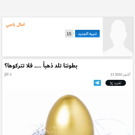
امال باجي
15
بطوننا تلد ذهباً ..... فلا تتركوها؟
13 أكتوبر 2010
5
تغريد