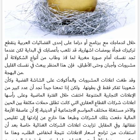
خلال اندماجك مع برنامج أو دراما على إحدى الفضائيات العربية ينقطع
تركيزك فجأة بومضات اشهارية، قد تلعب بأعصابك في البداية لكن عندما
تجد نفسك أمام صورة مغرية لما لاذ وطاب من أنواع الشكولاتة أو
مشروبات وأجبان وحتى الأطباق، فإن هذا المنظر يبعث في نفسك القليل
من البهجة.
وقد طغت اعلانات المشروبات والمأكولات على الشاشة الفضية وكأن
شعوبنا تفكر فقط في بطونها، ولكن إذا تمعنا جيداً نجد أن عدد كبير من
الإعلانات التجارية المتنوعة اختفت خلال الفترة الماضية وعلى رأسها
اعلانات شركات القطاع العقاري التي كانت تطلق حملات مكثفة بين الحين
والآخر مستغلة مختلف المواسم الاجتماعية أو الدينية، إلا أن عاصفة الأزمة
المالية دفعت بتلك الشركات وطبعا هذا خارج عن إرادتها إلى تقليص
نفقاتها. وفي المقابل تزايدت اعلانات الشركات الغذائية خاصة بعد أن
استفادت من تراجع اسعار الاعلانات نتيجة انخفاض الطلب، وهذا ما