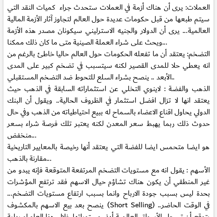
العملات:
يرى أن هناك أزمة في العملات ستحدث جراء كميات النقد التي
سيتم طبعها من قبل حكومات عديدة حول العالم لتجاوز آثار الأزمة المالية
العالمية... يرى أن الدولار والجنيه الاسترليني سيكونان مصدر هذه الأزمة
ويحث على شراء العملة الصينية متى ما كان ذلك ممكنا...
التضخم:
يعتقد أن ما تفعله الحكومات حول العالم حاليا خاطئ بالرغم من
انه يعطي حلا للمدى القصير لكنه سيتسبب في تضخم كبير على المدى
الأبعد .. ينصح بشراء السلع للتحوط ضد التضخم المستقبلي..
الذهب والفضة :
لاينوي التخلي عن استثماراته السابقة في الذهب حيث
يعتقد انها لا تزال افضل استثمار في الظروف الحالية.. ويقول أن البنك
الدولي يحاول اقناع الاعضاء بالسماح له ببيع احتياطياته من الذهب وفي حال
حدوث ذلك ربما يهبط سعر المعدن لكنه يعتبر تلك فرصة شراء بسعر
منخفض...
هو ايضا متحمس ايضا للفضة التي يعتقد أنها رخيصة بالمعايير التاريخية
مقارنة بالذهب...
الأسهم :
يقول انه مع مستويات التضخم المرتفعة المتوقعة فإنه يبدو من
غير المنطقي أن يكون هناك تشاؤم حيال الاسهم فقد ترتفع المؤشرات
بحدة ليس بسبب جودة الارباح وانما بسبب ارتفاع مستويات التضخم...
ينصح بعد بيع الاسهم بالمكشوف (Short Selling) في الوقت الحاضر..
يتوقع أن تسجل الأسواق العالمية أدنى مستوياتها خلال هذا العام او بداية