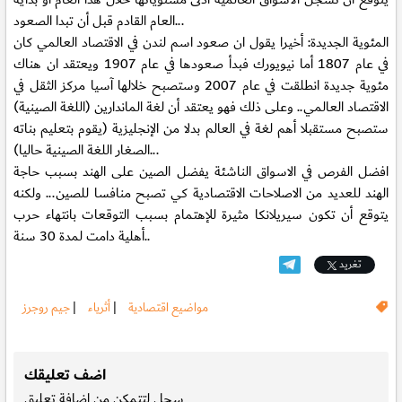
العام القادم قبل أن تبدا الصعود...
المئوية الجديدة:
أخيرا يقول ان صعود اسم لندن في الاقتصاد العالمي كان
في عام 1807 أما نيويورك فبدأ صعودها في عام 1907 ويعتقد ان هناك
مئوية جديدة انطلقت في عام 2007 وستصبح خلالها آسيا مركز الثقل في
الاقتصاد العالمي.. وعلى ذلك فهو يعتقد أن لغة الماندارين (اللغة الصينية)
ستصبح مستقبلا أهم لغة في العالم بدلا من الإنجليزية (يقوم بتعليم بناته
الصغار اللغة الصينية حاليا)...
افضل الفرص في الاسواق الناشئة
يفضل الصين على الهند بسبب حاجة
الهند للعديد من الاصلاحات الاقتصادية كي تصبح منافسا للصين... ولكنه
يتوقع أن تكون سيريلانكا مثيرة للإهتمام بسبب التوقعات بانتهاء حرب
أهلية دامت لمدة 30 سنة..
تغريد
مواضيع اقتصادية
|
أثرياء
|
جيم روجرز
.
اضف تعليقك
سجل
لتتمكن من اضافة تعليق