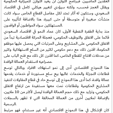
العقدين الماضيين. فبرنامج التوازن لن يعيد التوازن للميزانية الحكومية
ويقلل العجز فحسب، ولكنه سيؤدي لتغيير هيكلي كامل في الاقتصاد
السعودي. وستكون له آثار تمتد لكل مفاصل القطاع الخاص سواء كانت
منشآت صغيرة أو متوسطة أو حتى كبيرة، هذا بالاضافة لتأثيره على
المستهلكين سواء المواطنون أو الوافدون.
منذ بداية الطفرة النفطية الأولى، كان عماد النمو في الاقتصاد السعودي
قائما على الانفاق والتوظيف الحكومي، فعجلة الحركة الاقتصادية تبدأ من
الانفاق الحكومي على المشاريع وعلى المرتبات التي يحصل عليها موظفو
الحكومة، اقترن ذلك مع دعم حكومي لكثير من السلع الاستهلاكية وكثير
من مدخلات الانتاج للقطاع الخاص، كما اقترن كل ذلك مع فتح الباب على
مصراعيه لاستقدام العمالة الوافدة.
هذا النموذج الاقتصادي أدى إلى نمو استهلاك الافراد وبالتالي توسع
قطاعات التجزئة والخدمات غالبها بيع سلع مستوردة أو خدمات يقدمها
عمالة وافدة، كما أدى هذا النموذج إلى توسع حاد في قطاع المقاولات لتنفيذ
المشاريع الحكومية وقطاعات نمت معها مستفيدة من ارتفاع الانفاق
الحكومي، وتزايد مع ذلك حجم العمالة الوافدة ليصل لأكثر من 10 ملايين،
بالإضافة لملايين أخرى من العمالة المخالفة التي لا تظهر بالسجلات
الرسمية.
كان الإشكال في هذا النموذج الاقتصادي أنه غير مستدام، فهو مرتبط