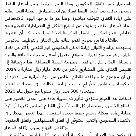
باستمرار نمو الانفاق الحكومي وهذا النمو مرتبط بنمو أسعار النفط،
وبمجرد توقف نمو أسعار النفط فضلا عن انخفاضها، فإن عجلة النمو القائم
على زيادة الانفاق تتوقف مباشرة. وهذا هو ما نواجهه اليوم. فالانخفاض
الحاد لأسعار النفط، والخوف من تسارع التآكل في الاحتياطيات الاجنبية مع
تعاظم العجز الحكومي، اضطر الحكومة لاتخاذ اجراءات يمكن أن نعتبرها
طلاقا بائنا مع نموذج النمو القائم على الانفاق والتوظيف الحكومي.
يستهدف برنامج التوازن زيادة الدخل الحكومي غير النفطي بأكثر من 350
مليارا، وهو مجموع الايراد المتوقع لتعديل أسعار منتجات الطاقة والمياه
والمقابل المالي على الوافدين وضريبة القيمة المضافة. هذا بالإضافة إلى
تقليص الانفاق على المشاريع بأكثر من 200 مليار ريال مقارنة بـ 2014.
أي أن مجموع ما سيفقده القطاع الخاص من قوة شرائية من الافراد أو
الحكومة وانخفاض بالأرباح بسبب زيادة التكاليف في مدخلات الانتاج
سيتجاوز 500 مليار ريال سنويا مع حلول عام 2020.
ضخامة هذا المبلغ ستؤدي لتأثيرات سلبية حادة على المدى القصير على
القطاع الخاص، وستضطر كل المنشآت في القطاع الخاص تقريبا أن تبدأ
عملية إعادة هيكلة ورسم خطط جديدة استعدادا لهذا التغير الهيكلي في
الاقتصاد السعودي والتغير المتوقع في انفاق المستهلكين وانفاق الحكومة
وتقلص الأرباح بسبب ارتفاع الأسعار.
قد يكون من الإيجابي أن الحكومة أعلنت عن كل قراراتها المؤثرة على