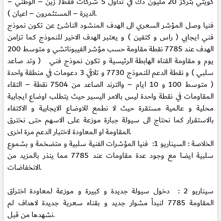
كويتي بتركز 20 مليون دك في تداول 5 شركات فقط( زين – الوطني –
الديرة – المستثمرون – اعيان ).
فنيا وصل المؤشر السعري الى الهدف المنشود الناشئ عن تكون نموذج
فني ايجابي ( راس و كتفين ) و يعتبر الهدف الاخير للنموذج كما تزامن
الهدف عند 7785 نقطة مقاومة حسب مؤشر الفيبوناتشي و متوسط 200
يوم و مقاومة القناه الهابطة الرئيسية و تكون نموذج فني ( وتد صاعد
سلبي ) و نقطة الدعم للنموذج 7730 و تلاقي 3 دعومات في منطقة واحدة
( متوسط 100 و 10 ايام – والترند الصاعد من 7504 نقطة – التقاء
المقاومات في نقطة واحدة ليس بالامر اليسير حيث يتطلب اوضاع ايجابية
محلية و عالمية مستقرة حيث لا نطمع للاوضاع الايجابية و الاكتفاء
بالاستقرار كما نحتاج الى سيولة جبارة موزعة على الاسهم حتى نخترق
المقاومة او المعاودة لاختبار الدعم مرة اخرى.
الخلاصة : السيناريو 1: فنيا المؤشرات الفنية سلبية و متضخمة و بشموع
سلبية ايضا مع وجود عدة مقاومات عند 7785 مما ينذر بالمزيد من
الانخفاضات.
سيناريو 2 : دخول سيولة جديدة و كبيرة و موزعة لمعاودة اختراق
المقاومة 7785 لنبدأ مشوار جديد و بقناه سعرية جديدة لاهداف لم
نشهدها من قبل.