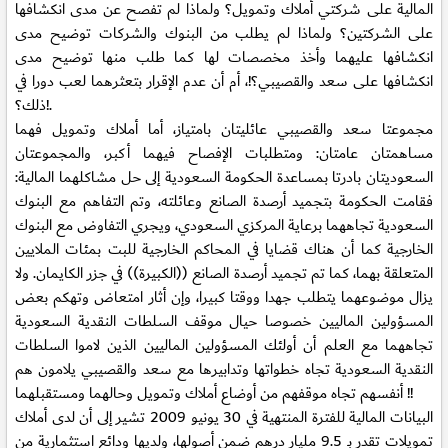
المالية على شركتي أملاك وتمويل؟ ولماذا لم تفصح عن مدى انكشافها
على الشركتين؟ ولماذا لم يطلب من البنوك والشركات توضيح مدى
انكشافها عليهما وأخذ مخصصات لها كما طلب منها توضيح مدى
انكشافها على سعد والقصيبي؟!، أم أن عدم الإقرار بتعثرهما لعب دورا في
ذلك؟!.
مجموعتا سعد والقصيبي عائليتان بامتياز، أما أملاك وتمويل فهما
مساهمتان عامتان: ومتطلبات الإفصاح فيهما أكبر، والمجموعتان
السعوديتان بادرتا بمساعدة الحكومة السعودية إلى حل مشاكلهما المالية:
فقامت الحكومة بتجميد أرصدة الصانع وعائلته، وتم التفاهم مع البنوك
السعودية تجاههما برعاية المركزي السعودي، ويجري التفاوض مع البنوك
الخارجية كما أن هناك قضايا في المحاكم الخارجية للبت بمئات الملايين
المتعلقة بهما، كما تم تجميد أرصدة الصانع ((الكبيرة)) في جزر الكايمان. ولا
يزال موضوعهما يتطلب جهدا ووقتا كبيرا، وإن أثار امتعاض وتهكم بعض
المسؤولين الماليين خصوصا حيال موقف السلطات النقدية السعودية
تجاههما مع العلم أن أولئك المسؤولين الماليين الذين لاموا السلطات
النقدية السعودية تجاه خطواتها وتدابيرها مع سعد والقصيبي يلامون هم
أنفسهم تجاه موقفهم من أوضاع أملاك وتمويل وحالهما ومستقبلهما !!
البيانات المالية للفترة المنتهية في 30 يونيو 2009 تشير إلى أن لدى أملاك
تمويلات تقدر بـ 9.5 مليار درهم ضمن أصولها، ولديها ودائع استثمارية من