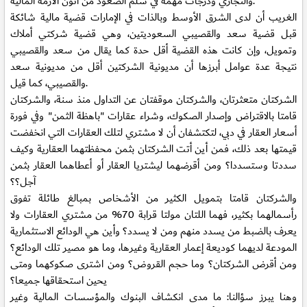
والتجاري ودرجات مهمة في سلم الصعود من أتون الأزمة المالية.
الغريب أن لدى الشرق الأوسط وبالذات في الإمارات قضية مالية شائكة
قبل قضية سعد والقصيبي السعوديتين، وهي قضية شركتي أملاك
وتمويل، وإن كانت هذه القضية أقل حدة كما يقال من سعد والقصيبي
نتيجة عدة عوامل أبرزها أن مديونية الشركتين أقل من مديونية سعد
والقصيبي، كما قيل.
الشركتان متعثرتان، والشركتان موقفتان عن التداول منذ سنة، والشركتان
قامتا بالاقتراض وإصدار الصكوك، وشراء عقارات "باهظة الثمن" وفي فورة
أسعار العقار في دبي، لتكتشفان أن لا مشتري لتلك العقارات التي انخفضت
قيمتها بعد ذلك، فمن أين أتت الشركتان بثمن محفظتهما العقارية وكيف
سددتا وستسددا؟ ومن أقرضهما ليشتريا العقار أو أعطاهما العقار بثمن
آجل؟؟
والشركتان قامتا بتمويل الكثير من الأشخاص بمبالغ طائلة تفوق
رأسمالهما بكثير، فهما اللتان مولتا قرابة 70% من مشتري العقارات ولا
يعرف بالضبط من يسدد منهم ومن لا يسدد؟ وأين هي الودائع الاستثمارية
المودعة لديهما كوديعة إعمار العقارية وغيرها، وما هو مصير تلك الودائع؟
ومن أقرض الشركتان؟ وما حجم القروض؟ ومن اشترى صكوكهما ومتى
يحين استحقاقها جميعا؟
وهنا يبرز سؤالنا: ما مدى انكشاف البنوك والمؤسسات المالية وغير