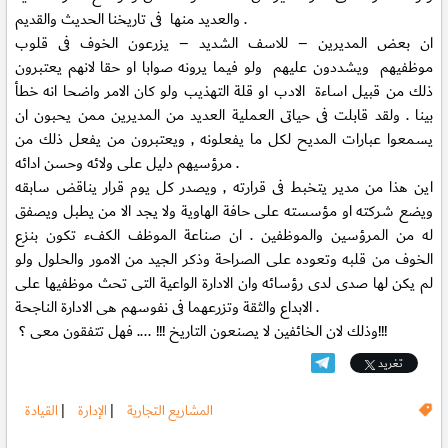
والعديد منها فى تاريخنا الحديث والقديم .
ان بعض المديرين – للاسف الشديد – يزرعون الخوف فى قلوب
موظفيهم ويشددون عليهم ولو فيما يرونه صوابا او حقا لانهم يعتبرون
ذلك من قبيل اساءة الادب او قلة التهذيب ولو كان الامر واضحا انه خطأ
بينا . ولقد قابلت فى حياتى العملية العديد من المديرين ممن يحبون ان
يسمعوا عبارات المديح لكل ما يفعلونه , ويعتبرون من يفعل ذلك من
مرؤسيهم دليل على ولائه وحسن ادائه .
اين هذا من مدير يتخبط فى قرارته , ويصدر كل يوم قرار يناقض سابقه
ويضع شركته او مؤسسته على حافة الهاوية ولا يجد الا من يطبل ويصفق
له من المرؤسين والموظفين . ان صناعة الموظف الكفء تكون بنزع
الخوف من قلبه وتعوده على الصراحة وذكر الجيد من الامور والحلول ولو
لم يكن لها صدى لدى رؤسائه وان الادارة الواعية التى تحث موظفيها على
الابداع والثقة وتزرعهما فى نفوسهم هى الادارة الناجحة .
وذلك لان الخائفين لا يصنعون التاريخ !!! .... فهل تتفقون معى ؟!!!
تغريد
المشاريع التجارية
|
الإدارة
|
القيادة