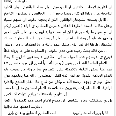
او تلك الواقعة .
ان التاريخ لايخلد الخائفين او المرجفين . بل يخلد الواثقين . وان الادارة
الناجحة هى الادارة الواثقة , وهذا يرجع الى ان الخائفين لا يصنعون التاريخ
!!! بل يصنعه الشجعان الواثقون الذى لا يعرف الخوف الى قلبهم سبيلا .
ولعل هذا ما قصده الخليفة العادل عمر بن الخطاب فى قوله ( لاخير فيكم
ان لم تقولوها ولا خير فينا ان لم نسمعها ) فهو يحض على قول الحق
والجهر به ولو فى وجه السلطان ... بل فى وجه من اذا سلك طريقا سلك
الشيطان طريقا اخر غير الذى سلكه عمر .. لله در ما اعظمك .. وما اروعك
من قائد يحث رعيته على عدم الخوف او السكوت على ما يرونه خطأ ...
فيزرع فى نفوسهم عدم الخوف ... لان الخائفين لا يصنعون التاريخ !!! وهذا
الامام العلامة الشافعى يقول ( رحم الله امرأ اهدى الى عيوب نفسى !!!)
فهو هنا يحض اتباعه وتلامذته على التصريح بما يرونه من عيوب ولو
للامام العلامة القدوة احد اهم ائمة الفقه المعتبرين .. انه هنا يعلمهم قول
الحق ولو فى وجهه رحمه الله .. وكان من نتاج هذا الفكر المبدع والادارة
الواعية تلك المناظرات بينه وبين احد تلامذته الامام احمد بن حنبل ما حفظ
فى التاريخ واتحفتنا به روائع التراث الاسلامى .
بل لم يستنكف الامام الشافعى ان يمدح الامام احمد وهو تلميذه فى رائعة
مازلت احفظها منذ قراتها :
قالوا يزورك احمد وتزوره قلت المكارم لا تفارق بيته ان زارنى