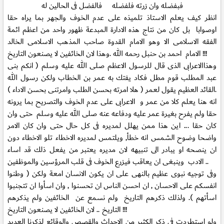
فبفضله وان زرته فلفضله فالفضل فى الحالين له
انظر كيف يعلم الاستاذ تلميذه على عدم الخوف والجهر بما يراه حقا
اوصوابا بل كان من نتاج هذه الادارة المبدعة ظهور واحد من اعظم ائمة
الفقه الاسلامى الا وهو الامام القدوة صاحب المذهب الاسلامى الخالد
الامام احمد بن حنبل رحمه الله .وهذا لان الخائفين لا يصنعون التاريخ !!!
وهذاالاعرابى الذى قال للرسول الاعظم صلى الله عليه وسلم ( انكم بنى
عبد المطلب قوم مطل فكاد يفتك به عمر بن الخطاب ولكن رسول الله
القائد العظيم يقول لعمر ( هلا امرته بحسن الطلب وامرتنى بحسن الاداء ).
انه هنا يعلم كلا من عمر و الاعرابى على عدم الخوف والتصريح بما يرونه
حقا ولم يفرح بغيرة عمر عليه ودفاعه عنه صلى الله عليه وسلم حتى وان
كان حقا ... اين هذا ممن يهلل لمديره فى كل حال حتى وان كان الامر
واضحا وضوح الشمس انه خطأ, ويلتمس لمديره الاخطاء تلو الاخطاء دون
ان ينصحه او يبادر الى تنبيهه لان مديره يعتبر من يفعل ذلك قد اساء
الادب وينبغى ان يعاقب فيزرع الخوف فى قلب المرؤسين والموظفين ..
وفى توجيه نبوى عظيم بالنهى على ان يكون الانسان امعة ولكن ( وطنوا
انفسكم على الاحسان , ان احسن الناس ان تحسنوا , وان اسأوا ان تتجنبوا
اسأتهم ). ولذلك ذكرهم التاريخ ولم نسمع عن الخائفين ولم يذكرهم
التاريخ .. لان الخائفين لا يصنعون التاريخ !!!
ولو استطردت فى ذكر الكثير من الاحداث والقصص والوقائع لذكرنا العديد