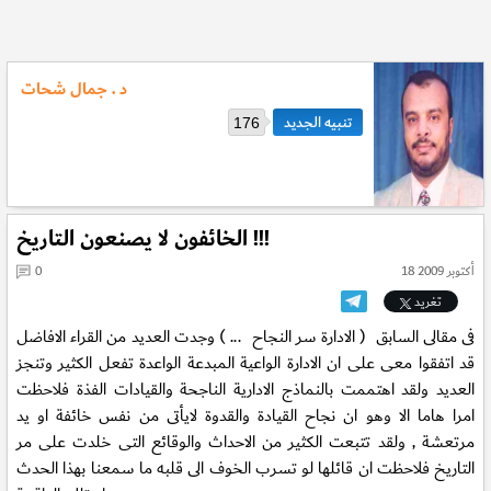
د . جمال شحات
176
الخائفون لا يصنعون التاريخ !!!
18 أكتوبر 2009
0
تغريد
فى مقالى السابق ( الادارة سر النجاح ... ) وجدت العديد من القراء الافاضل
قد اتفقوا معى على ان الادارة الواعية المبدعة الواعدة تفعل الكثير وتنجز
العديد ولقد اهتممت بالنماذج الادارية الناجحة والقيادات الفذة فلاحظت
امرا هاما الا وهو ان نجاح القيادة والقدوة لايأتى من نفس خائفة او يد
مرتعشة , ولقد تتبعت الكثير من الاحداث والوقائع التى خلدت على مر
التاريخ فلاحظت ان قائلها لو تسرب الخوف الى قلبه ما سمعنا بهذا الحدث