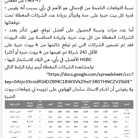
(+-5%) من الفعلي
• نسبة التوقعات الناجحة من الإجمالي هو الأهم في رأيي بسبب أنه يقيس
قدرة كل بيت خبرة على حدة ولايتأثر بزيادة عدد الشركات المغطاة تحت
توقعاتها.
• أما عدد مرات ونسبة الحصول على أفضل توقع، فهي تتأثر بعدد
الشركات المغطاة من كل بيت خبرة. ولزيادة المنافسة بين تلك البيوت؛
فقد تم تضمين الشركات التي تم توقع نتائجها من 4 بيوت خبرة على
الأقل (24 شركة تم تقيمها من 4 بيوت خبرة أو أكثر)
• الأفضل، في رأيي، هي البلاد للاسثتمار تليها HSBC
ولمشاهدة الشركات المغطاة أرجو زيارة الرابط التالي:
"https://docs.google.com/spreadsheet/ccc?
key=0Atjn3XrsidfOdDZBMC1BWXVkZlhsY3R0THNCZVZlb0E"
ولا يفوتني أن اشكر الاستاذ سلمان الهواوي على تزويده لي بتوقعات بيوت
الخبرة