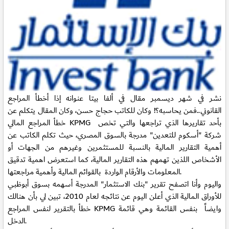
نشر في شهر ديسمبر مقال في ألفا بيتا عنوانه
إذا أخطأ المراجع
القانوني..فمن يحاسبه؟!
وكان للكاتب حجاج حسن، وكان المقال يتكلم عن
بأحد تقاريرها الذي تراجعها والتي تخص
خطأ المراجع المالي KPMG
شركة "أسكوم للتعدين" مدرجة بالسوق المصري، حيث تكلم الكاتب عن
أهمية التقارير المالية بالنسبة للمستثمرين وغيرهم من الجهات أو
الأشخاص اللذين تهمهم هذه التقارير المالية، كما استعرض اهمية تدقيق
المعلومات والأرقام الواردة بالقوائم المالية وأهمية مراجعتها.
واليوم وأنا اتصفح تقرير "بنك الاستثمار" المدرجة أسهمه بسوق أبوظبي
للأوراق المالية الذي أعلن اليوم عن نتائجه لعام 2010، تبين لي بأن هنالك
خطأ بالتقرير لنفس المراجع KPMG وايضاً بنفس القائمة وهي قائمة
الدخل.