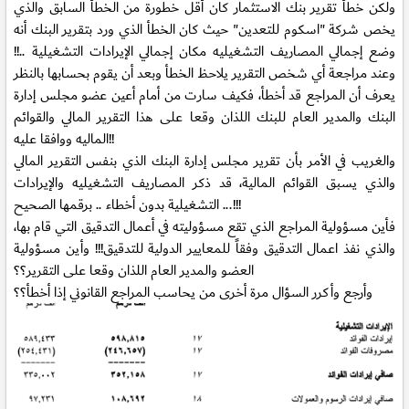
ولكن خطأ تقرير بنك الاستثمار كان أقل خطورة من الخطأ السابق والذي
يخص شركة "اسكوم للتعدين" حيث كان الخطأ الذي ورد بتقرير البنك أنه
وضع
إجمالي المصاريف التشغيليه
مكان
إجمالي الإيرادات التشغيلية ..!!
وعند مراجعة أي شخص التقرير يلاحظ الخطأ وبعد أن يقوم بحسابها بالنظر
يعرف أن المراجع قد أخطأ، فكيف سارت من أمام أعين عضو مجلس إدارة
البنك والمدير العام للبنك اللذان وقعا على هذا التقرير المالي والقوائم
الماليه ووافقا عليه!!
والغريب في الأمر بأن تقرير مجلس إدارة البنك الذي بنفس التقرير المالي
والذي يسبق القوائم المالية، قد ذكر المصاريف التشغيليه والإيرادات
التشغيلية بدون أخطاء .. برقمها الصحيح ...!!!
فأين مسؤولية المراجع الذي تقع مسؤوليته في أعمال التدقيق التي قام بها،
والذي نفذ اعمال التدقيق وفقاً للمعايير الدولية للتدقيق!!! وأين مسؤولية
العضو والمدير العام اللذان وقعا على التقرير؟؟
وأرجع وأكرر السؤال مرة أخرى من يحاسب المراجع القانوني إذا أخطأ؟؟