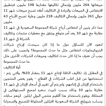
مبيعاتها 264 مليون وإجمالي تكاليفها مقدارها 198 مليون, فبتطبيق
الانخفاض في المبيعات والزيادة في التكاليف أعلاه تصبح مبيعات شهر 11
حوالي 261 مليون وإجمالي التكاليف 218 مليون وعلية تصبح الأرباح 43
مليون.
مما ذكر يتبين أن انخفاض أرباح شركة المجموعة السعودية في شهر 11
مقارنة مع شهر 10 يعد أمر متوقع ويتفق مع معطيات منتجات وتكاليف
الشركة في شهر 11.
لنعود الآن للتساؤل حول ما إذا كان سيحدث لإرباح شركات
البتروكيماويات انخفاض مثل ما حدث للمجموعة؟ ولنجيب على ذلك
يجب أن نعرف ما إذا كان حدث لتكاليف ومبيعات الشركات الأخرى مثل
ما حدث للمجموعة.
أولا التكاليف:
- في المقابل زاد تكاليف النافثا لإنتاج شهر 11 بمقدار 10%. والتي يتم
استخدامها من قبل اغلب الشركات في القطاع. - يقوم بعض المنتجين
باستخدام الإيثان في إنتاجهم. ولم يتم أي تغيير في أسعار الإيثان في شهر 11
مقارنة بشهر 10 وذلك بسبب تثبيت سعره لجميع المستهلكين في
المملكة. ويقوم باستخدام هذا أللقيم منتجي البولي ايثلين (وهم سابك،
ينساب، بترورابغ، الشركة السعودية للايثلين المملوكة للتصنيع والصحراء)