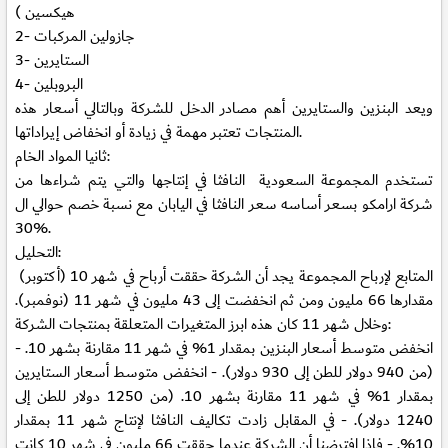
هيكسين )
جازولين المركبات
2-
الستايرين
3-
البروبلين
4-
ويعد البنزين والستايرين أهم مصادر الدخل للشركة وبالتالي أسعار هذه
المنتجات تعتبر مهمة في زيادة أو انخفاض إيراداتها.
ثانيا المواد الخام:
تستخدم المجموعة السعودية النافثا في إنتاجها والتي يتم شراءها من
شركة ارامكو بسعر أساسه سعر النافثا في اليابان مع نسبة خصم حوالي ال
30%.
التحليل:
المتابع لإرباح المجموعة يجد أن الشركة حققت أرباح في شهر 10 (أكتوبر)
مقدارها 66 مليون ومن ثم انخفضت إلى 43 مليون في شهر 11 (نوفمبر).
وخلال شهر 11 كان هذه ابرز المتغيرات المتعلقة بمنتجات الشركة:
- انخفض متوسط أسعار البنزين بمقدار 1% في شهر 11 مقارنة بشهر 10.
(من 940 دولار للطن إلى 930 دولار). - انخفض متوسط أسعار الستايرين
بمقدار 1% في شهر 11 مقارنة بشهر 10. (من 1250 دولار للطن إلى
1240 دولار). - في المقابل زادت تكاليف النافثا لإنتاج شهر 11 بمقدار
10%. - فإذا افترضنا أن الشركة عندما حققت 66 مليون في شهر 10 كانت