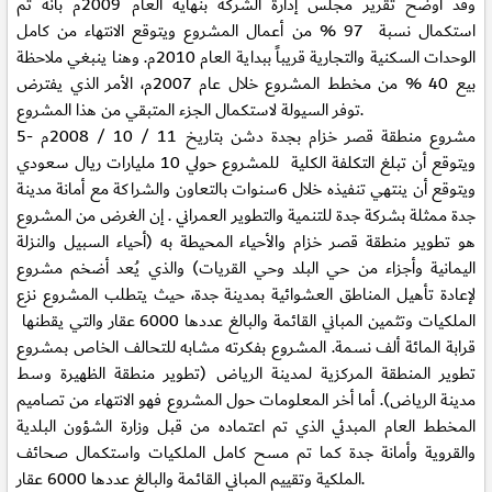
وقد أوضح تقرير مجلس إدارة الشركة بنهاية العام 2009م بأنه تم
استكمال نسبة 97 % من أعمال المشروع ويتوقع الانتهاء من كامل
الوحدات السكنية والتجارية قريباً ببداية العام 2010م. وهنا ينبغي ملاحظة
بيع 40 % من مخطط المشروع خلال عام 2007م، الأمر الذي يفترض
توفر السيولة لاستكمال الجزء المتبقي من هذا المشروع.
مشروع منطقة قصر خزام بجدة دشن بتاريخ 11 / 10 / 2008م
5-
ويتوقع أن تبلغ التكلفة الكلية للمشروع حولي 10 مليارات ريال سعودي
ويتوقع أن ينتهي تنفيذه خلال 6سنوات بالتعاون والشراكة مع أمانة مدينة
جدة ممثلة بشركة جدة للتنمية والتطوير العمراني . إن الغرض من المشروع
هو تطوير منطقة قصر خزام والأحياء المحيطة به (أحياء السبيل والنزلة
اليمانية وأجزاء من حي البلد وحي القريات) والذي يُعد أضخم مشروع
لإعادة تأهيل المناطق العشوائية بمدينة جدة، حيث يتطلب المشروع نزع
الملكيات وتثمين المباني القائمة والبالغ عددها 6000 عقار والتي يقطنها
قرابة المائة ألف نسمة. المشروع بفكرته مشابه للتحالف الخاص بمشروع
تطوير المنطقة المركزية لمدينة الرياض (تطوير منطقة الظهيرة وسط
مدينة الرياض). أما أخر المعلومات حول المشروع فهو الانتهاء من تصاميم
المخطط العام المبدئي الذي تم اعتماده من قبل وزارة الشؤون البلدية
والقروية وأمانة جدة كما تم مسح كامل الملكيات واستكمال صحائف
الملكية وتقييم المباني القائمة والبالغ عددها 6000 عقار.