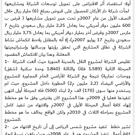
أولا: استقصاء أثر الاقتراض على تمويل توسعات الشركة ومشاريعها:
لجأت شركة دار الأركان للحصول على قروض بمبلغ (6) مليار ريال خلال
النصف الأول من عام 2007م تحت مبرر تمويل مشاريعها ( قرض ب
600 مليون دولار أمريكي بما يعادل 2,25 مليار ريال سعودي بتاريخ 7
مارس 2007م وقرض آخر بمليار دولار أمريكي بما يعادل 3,75 مليار ريال
سعودي بتاريخ 17 يوليو 2007م)، إلا أنه بالمقابل يلاحظ انكماش نشاط
الشركة في نطاق المشاريع التي تحقق رؤيتها ورسالتها وإستراتيجيتها
المعلنة. وهذا بيان للانكماش المقصود:
تقليص الشركة لمشروع التلال بالمدينة المنورة حيث ألغت الشركة
1-
المرحلة الثانية (1،589 فلة) والثالثة (1،840 وحدة سكنية (شقق)
ووحدات تجارية) نتيجة بيع الشركة للأراضي الخام المجاورة للمشروع
والأراضي البيضاء (2,2 مليون م2) المطورة داخل المشروع، حيث لم
يستخدم منها سوى (170) الف م2 لبناء (500) فله كمرحلة أولى انتهى
تنفيذها فعليا في 2009م. هذا المشروع كان يفترض وفق ما هو مخطط
إنهاء كافة أعمال المرحلة الأولى في 2007م والانتهاء من تنفيذ كامل
المشروع بمراحله الثلاث في 2010م ولكن الواقع يخالف ما هو مخطط
للمشروع.
تشير خطط تنفيذ مشروع شمس الرياض إلى أن تاريخ الانتهاء من
2-
كافة أعمال تنفيذ المشروع هو في عام 2008م، حيث بلغت نسبة إنجاز