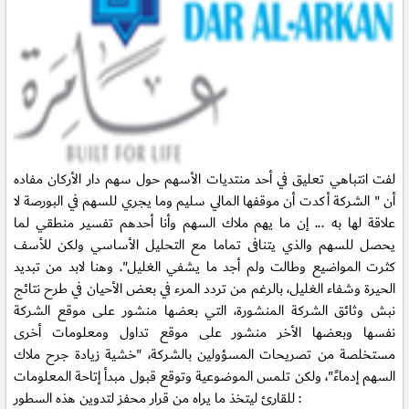
لفت انتباهي تعليق في أحد منتديات الأسهم حول سهم دار الأركان مفاده
أن " الشركة أكدت أن موقفها المالي سليم وما يجري للسهم في البورصة لا
علاقة لها به ... إن ما يهم ملاك السهم وأنا أحدهم تفسير منطقي
لما
يحصل للسهم والذي يتنافى تماما مع التحليل الأساسي ولكن للأسف
كثرت المواضيع وطالت ولم أجد ما يشفي الغليل". وهنا لابد من تبديد
الحيرة وشفاء الغليل، بالرغم من تردد المرء في بعض الأحيان في طرح نتائج
نبش وثائق الشركة المنشورة، التي بعضها منشور على موقع الشركة
نفسها وبعضها الأخر منشور على موقع تداول ومعلومات أخرى
مستخلصة من تصريحات المسؤولين بالشركة، "خشية زيادة جرح ملاك
السهم إدماءً"، ولكن تلمس الموضوعية وتوقع قبول مبدأ إتاحة المعلومات
للقارئ ليتخذ ما يراه من قرار محفز لتدوين هذه السطور :