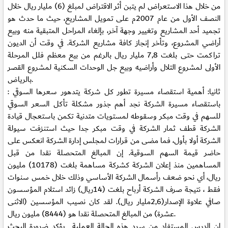
من خلال هذا الاستعراض لم يتبن أثر الاقتراض لمبلغ (6) مليار ريال خلال
النصف الأول من عام 2007م على تمويل المشاريع، حيث ما حدث هو
تجميد أحد المشاريع وتغيير وجهة آخر، بإلغاء المراحل المتبقية منه وبيع
أراضي المشروع، وتأخر إنجاز كافة مشاريع الشركة. في وقت أن الديون
تراكمت حتى بلغت 7,8 مليار ريال بالرغم من بيع معظم فلل المرحلة
الأولى لمشروع التلال وأراضيه وبيع جل الوحدات السكنية لمشروع القصر
بالرياض.
ثانيا: أهمية استقصاء مسيرة تطور كل شركة يتدهور سعرها السوقي :
باستقصاء مسيرة الشركة نجد أهم جذور مشكلة تأكل السعر السوقي
للسهم في وقت مبكر وسقوطه لمستويات متدنية تكمن باستعجال قيادة
الشركة قطف ثمار الشركة في وقت مبكر جدا حيث استنزفت سيولة
الشركة أولا بأول، فما مضى من قرارات لمجلس إدارة الشركة انعكس على
حاضر قيمة السهم السوقية. إن المبالغ المتحصلة نقدا من قبل
المساهمين منذ إعلان الشركة كشركة مساهمة بلغت (10178) مليون
ريال، أي نحو ضعف رأسمال الشركة الأساسي وذلك خلال خمس سنوات
فقط ، نتيجة صرف الشركة أرباح بلغت (14ريال) زائد استلام المؤسسون
صافي علاوة الإصدار(2,6مليار ريال). لقد كان نصيب المؤسسين (الاثنى
عشرة) من المبالغ المتحصلة نقدا هو (8444) مليون ريال.
إن الدرس المستفاد من سرد هذه الحالة العملية يؤكد ضرورة البحث