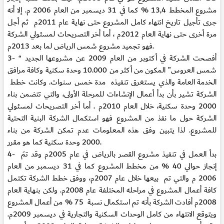
مشروع المخطط 13,4 % كما في 31 ديسمبر من العام 2006 م. إلا أنه
جرى تأجيل تاريخ انتهاء كامل المشروع حتى نهاية عام 2011م ثم أجل
مرة أخرى حتى نهاية العام 2012م ، أما أخر التصريحات لمسئولي الشركة
فهو تجميد مشروع شمس الرياض لما بعد 2013م.
أفصحت الشركة في أكتوبر من العام 2009 عن مشروعها الجديد “
3-
شمس العروس” المكون من أكثر من 10.000 وحدة سكنية وكافة مرافق
الخدمة العامة والذي يستغرق تنفيذه مدة خمس سنوات. وكانت خطط
الشركة تشير بأن بدأ أعمال الإنشاءات للمرحلة الأولى، والتي تتضمن بناء
2000 وحدة سكنية، خلال العام 2010م . أما أخر التصريحات لمسئولي
الشركة حول ما نفذ من المشروع فهو استكمال الشركة البنية التحتية
للمشروع. لذا يتبين وفق هذه المعلومات عدم تمكن الشركة من بناء
2000 وحدة سكنية كما هو مقرر.
بدأ العمل في تنفيذ مشروع القصر بالرياض في عام 2005م وقد تمَ
4-
إنجاز حوالي 40 % من مخطط المشروع كما في 31 ديسمبر من العام
2006 م والتي تم بيعها خلال عام 2007م، ووفق خطط الشركة تكتمل
كافة أعمال المشروع في مراحله المختلفة عام 2008م. ولكن بنهاية العام
2008م أفادت الشركة بأنه تم استكمال نسبة 75 % من أعمال المشروع
ويتوقع الانتهاء من كامل الوحدات السكنية والتجارية في ديسمبر 2009م.