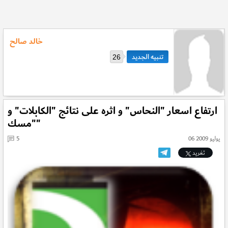
خالد صالح
26
ارتفاع اسعار "النحاس" و اثره على نتائج "الكابلات" و
"مسك"
06 يوليو 2009
5
تغريد