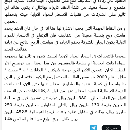
العقود فاي زيادة في التكاليف تقع على العميل ، حيث تحدد الشركة مبلغ
مقطوع او نسبة معينه من كلفة العقد كايراد، وبالتالي لا يكون هناك اي
تاثير على الشركات من تقلبات الاسعار للمواد الاولية حيث يتحملها
العميل.
و من النقاط المهمة التي يجب الاشارة لها هنا انه في حال كان العقد يحدد
هامش ربح بنسبة معينة من التكاليف فان الارتفاع في الاسعار للمواد
الاولية يكون ايجابي للشركة بحكم الزياده في هوامش الربح الناتج عن زيادة
تكاليف العقد.
عموما فالتغيرات في اسعار المواد الاولية ليست كبيرة و تاثيراتها محدوده
سواء اكانت ايجابية ام سلبية فالمقصود من هذا المقال هو توضيح الاثر
فقط... الا ان التحدي الاكبر الذي تواجه شركتي " الكابلات " و " مسك "
خلال العام 2009 هو نقص الطلب المحتمل مع الركود الاقتصادي و الذي
بدا واضحا في كمية العقود والمشاريع المعلن عنها حتى الان، فقد بلغت
القيمة الاجمالية للعقود المعلن عنها من قبل شركة الكابلات خلال النصف
الاول من العام الحالي 380 مليون ريال عبارة عن عقدين الاول في مملكة
البحرين بقيمة 130 مليون ريال والثاني لمقاولين محليين بقيمة 250
مليون ريال، وذلك في مقابل عقود بلغت قيمها الاجمالية 452.5 مليون
ريال خلال الربع الرابع من العام الماضي فقط.
تغريد