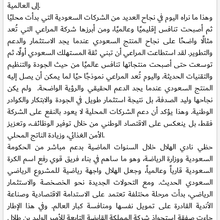
إلى العالمية.
وهذا ما نراه اليوم في نجاح العديد من الشركات السعودية التي بدأت محليًا
ثم أصبحت تنافس إقليميًا وعالميًا، ومن أبرزها شركة المراعي التي تُعد
مثالًا واضحًا على نجاح المنتج السعودي عندما يجد الاستثمار والدعم
والتطوير. لقد استطاعت المراعي أن تبني ثقة المستهلك السعودي أولًا، ثم
توسعت حتى أصبحت منتجاتها تنافس عالميًا من حيث الجودة والتنظيم
والتقنيات الحديثة. واليوم تُعد المراعي نموذجًا حيًا لما يمكن أن يصل إليه
المنتج السعودي عندما يجد الدعم الحقيقي والرؤية الواضحة. ولم يكن
نجاحها وليد الصدفة، بل نتيجة استثمار طويل في الجودة والابتكار والكوادر
الوطنية. وهذا يؤكد أن دعم الشركات المحلية لا يعود بالنفع على الشركة
فقط، بل ينعكس على الاقتصاد الوطني من خلال توفير الوظائف، وتعزيز
الأمن الغذائي، وزيادة الناتج المحلي.
حظي نادي الهلال خلال السنوات الماضية بدعم مباشر من الحكومة
السعودية ووزارة الرياضة، وهو ما ساهم في بناء فريق قوي رفع اسم الكرة
السعودية قارياً وعالمياً، وجعل الهلال واجهة رياضية للمشروع الرياضي
السعودي الحديث. ومع التحولات الجديدة نحو الخصخصة والاستثمار
الرياضي، بدأت مرحلة مختلفة تعتمد على الاستدامة الاقتصادية وصناعة
الأندية القادرة على تمويل نفسها ومنافسة كبار العالم. وفي هذا الإطار
جاءت صفقة استحواذ شركة المملكة القابضة التابعة للأمير الوليد بن طلال