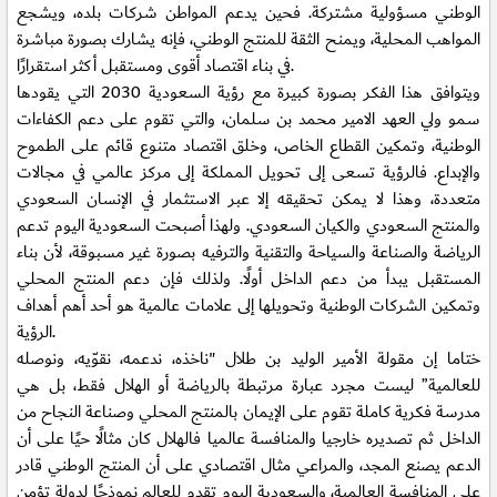
الوطني مسؤولية مشتركة. فحين يدعم المواطن شركات بلده، ويشجع
المواهب المحلية، ويمنح الثقة للمنتج الوطني، فإنه يشارك بصورة مباشرة
في بناء اقتصاد أقوى ومستقبل أكثر استقرارًا.
ويتوافق هذا الفكر بصورة كبيرة مع رؤية السعودية 2030 التي يقودها
سمو ولي العهد الامير محمد بن سلمان، والتي تقوم على دعم الكفاءات
الوطنية، وتمكين القطاع الخاص، وخلق اقتصاد متنوع قائم على الطموح
والإبداع. فالرؤية تسعى إلى تحويل المملكة إلى مركز عالمي في مجالات
متعددة، وهذا لا يمكن تحقيقه إلا عبر الاستثمار في الإنسان السعودي
والمنتج السعودي والكيان السعودي. ولهذا أصبحت السعودية اليوم تدعم
الرياضة والصناعة والسياحة والتقنية والترفيه بصورة غير مسبوقة، لأن بناء
المستقبل يبدأ من دعم الداخل أولًا. ولذلك فإن دعم المنتج المحلي
وتمكين الشركات الوطنية وتحويلها إلى علامات عالمية هو أحد أهم أهداف
الرؤية.
ختاما إن مقولة الأمير الوليد بن طلال "ناخذه، ندعمه، نقوّيه، ونوصله
للعالمية” ليست مجرد عبارة مرتبطة بالرياضة أو الهلال فقط، بل هي
مدرسة فكرية كاملة تقوم على الإيمان بالمنتج المحلي وصناعة النجاح من
الداخل ثم تصديره خارجيا والمنافسة عالميا فالهلال كان مثالًا حيًا على أن
الدعم يصنع المجد، والمراعي مثال اقتصادي على أن المنتج الوطني قادر
على المنافسة العالمية، والسعودية اليوم تقدم للعالم نموذجًا لدولة تؤمن