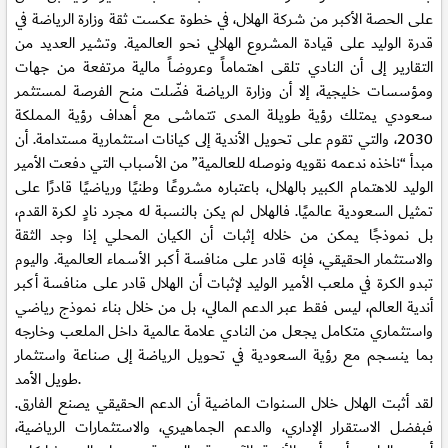
على الحصة الأكبر من شركة الهلال، في خطوة عكست ثقة وزارة الرياضة في
قدرة الوليد على قيادة المشروع الهلالي نحو العالمية. وتشير العديد من
التقارير إلى أن النادي تلقى اهتماماً وعروضاً مالية مرتفعة من جهات
ومؤسسات خليجية، إلا أن وزارة الرياضة فضّلت منح الفرصة لمستثمر
سعودي يمتلك رؤية طويلة المدى تتماشى مع أهداف رؤية المملكة
2030، والتي تقوم على تحويل الأندية إلى كيانات استثمارية مستدامة. أن
مبدأ “ناخذه ندعمه نقويه ونوصله للعالمية” من الأسباب التي دفعت الأمير
الوليد للاهتمام الكبير بالهلال، باعتباره مشروعًا وطنيًا ورياضيًا قادرًا على
تمثيل السعودية عالميًا. فالهلال لم يكن بالنسبة له مجرد نادٍ لكرة القدم،
بل نموذجًا يمكن من خلاله إثبات أن الكيان المحلي إذا وجد الثقة
والاستثمار الحقيقي، فإنه قادر على منافسة أكبر الأسماء العالمية. واليوم
تبدو الكرة في ملعب الأمير الوليد لإثبات أن الهلال قادر على منافسة أكبر
أندية العالم، ليس فقط عبر الدعم المالي، بل من خلال بناء نموذج رياضي
واستثماري متكامل يجعل من النادي علامة عالمية داخل الملعب وخارجه
بما ينسجم مع رؤية السعودية في تحويل الرياضة إلى صناعة واستثمار
طويل الأمد.
لقد أثبت الهلال خلال السنوات الماضية أن الدعم الحقيقي يصنع الفارق.
فبفضل الاستقرار الإداري، والدعم الجماهيري، والاستثمارات الرياضية،