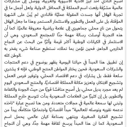
أصبح النادي أحد أبرز الأندية الآسيوية والعربية، ووصل إلى مشاركات
عالمية مشرّفة رفعت اسم المملكة في المحافل الدولية. ولعل أجمل ما في
تجربة الهلال أنها جسدت المقولة عمليًا؛ فالنادي لم يُبنَ على الشهرة
المؤقتة، بل على العمل والتطوير والاستثمار المستمر. وهذا ما جعل الهلال
يتحول من نادٍ محلي جماهيري إلى علامة رياضية معروفة عالميًا. كما أن
هذه التجربة أوصلت رسالة مهمة جدًا للمجتمع السعودي، وهي أن
الاستثمار في الكيانات الوطنية أكثر قيمة وأثرًا من البحث عن النجاح
الخارجي الجاهز. فحين نؤمن بما نملك، نستطيع صناعة شيء يفخر به
الوطن كله.
إن تطبيق هذا المبدأ في حياتنا اليومية يظهر بوضوح في دعم المنتجات
والشركات السعودية. فحين يختار المواطن المنتج الوطني، فإنه لا يشتري
سلعة فقط، بل يشارك في دعم الاقتصاد المحلي، وتوفير فرص العمل،
وتشجيع الابتكار، وتعزيز مكانة المملكة اقتصاديًا. والمنتج السعودي اليوم
لم يعد مجرد بديل محلي، بل أصبح منافسًا قويًا من حيث الجودة والكفاءة
والتطوير. بل إن كثيرًا من العلامات السعودية بدأت تتوسع خارج المملكة
وتبني لها سمعة عالمية في مجالات متعددة. ومن هنا تصبح عبارة “ناخذه
ندعمه نقويه ونوصله للعالمية” مبدأً اقتصاديًا واجتماعيًا متكاملًا، يبدأ من
تشجيع الفكرة الصغيرة، وينتهي بصناعة كيان عالمي يحمل اسم
السعودية. كما ان هذا المبدأ يرسخ ثقافة مهمة جدًا، وهي أن النجاح