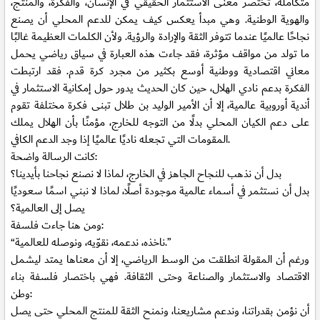
متكاملة، تختصر معنى الاستثمار الحقيقي في الإنسان، والفكرة، والمنتج،
والهوية الوطنية. وهي مبدأ يعكس كيف يمكن للدعم المحلي أن يصنع
نجاحًا عالميًا عندما تتوفر الثقة والإرادة والرؤية. ولأن الكلمات العظيمة غالبًا
ما تولد من مواقف مؤثرة، فقد جاءت هذه العبارة في سياق رياضي يحمل
معاني اقتصادية ووطنية أوسع بكثير من مجرد كرة قدم. فقد ارتبطت
الفكرة بدعم نادي الهلال، حين كان الحديث يدور حول إمكانية الاستثمار في
أندية أوروبية عالمية، إلا أن الأمير الوليد بن طلال تبنى فكرة مختلفة تقوم
على دعم الكيان المحلي بدلًا من التوجه للخارج، مؤمنًا بأن الهلال يملك
المقومات التي تجعله ناديًا عالميًا إذا وجد الدعم الكافي.
كانت الرسالة واضحة:
بدل أن نذهب للنجاح الجاهز في الخارج، لماذا لا نصنع نجاحنا بأيدينا؟
بدل أن نستثمر في أسماء عالمية موجودة أصلًا، لماذا لا نبني اسمًا سعوديًا
يصل إلى العالمية؟
ومن هنا جاءت فلسفة:
“ناخذه، ندعمه، نقوّيه، ونوصله للعالمية.”
ورغم أن المقولة انطلقت من الوسط الرياضي، إلا أن معناها يمتد ليشمل
الاقتصاد والاستثمار والصناعة وحتى الثقافة. فهي باختصار فلسفة بناء
وطن:
أن نؤمن بقدراتنا، وندعم مشاريعنا، ونمنح الثقة للمنتج المحلي حتى يصل