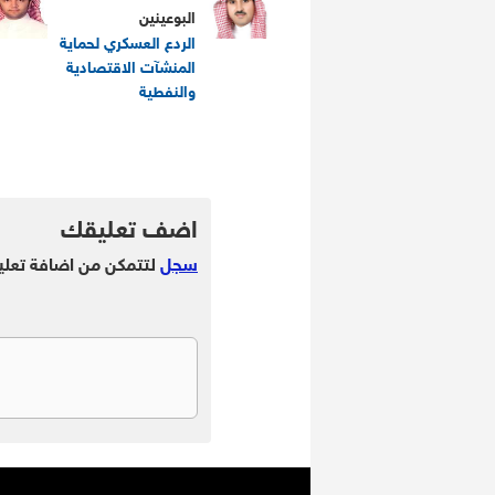
البوعينين
الردع العسكري لحماية
المنشآت الاقتصادية
والنفطية
.
.
اضف تعليقك
سجل
لتتمكن من اضافة تعلي