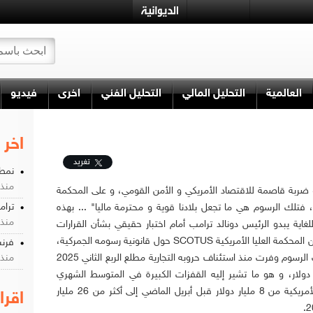
العالمية
التحليل المالي
التحليل الفني
اخرى
فيديو
اخر 
تغريد
نمط 
منذ 4 شه
ضربة قاصمة للاقتصاد الأمريكي و الأمن القومي، و على المحكمة
ترا
 فتلك الرسوم هي ما تجعل بلادنا قوية و محترمة ماليا" ... بهذه
منذ 4 شه
لغاية يبدو الرئيس دونالد ترامب أمام اختبار حقيقي بشأن القرارات
النهائية المتوقعة من المحكمة العليا الأمريكية SCOTUS حول قانونية رسومه الجمركية،
فرنس
يدعى ترامب أن تلك الرسوم وفرت منذ استئناف حروبه التجارية مطلع الربع الثاني 2025
منذ 10 شه
 600 مليار دولار، و هو ما تشير إليه القفزات الكبيرة في المتوسط الشهري
لإيرادات الجمارك الأمريكية من 8 مليار دولار قبل أبريل الماضي إلى أكثر من 26 مليار
اقرا