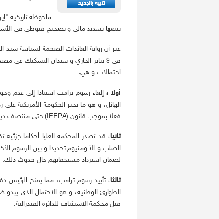
ملحوظة تاريخية "إير
يتبعها تشديد مالي و تصحيح هبوطي في الأس
غير أن رواية العائدات الضخمة لسياسة سيد ال
في 9 يناير الجاري و سندان التشكيك في مص
احتمالات و هي:
أولا ،
إلغاء رسوم ترامب استنادا إلى عدم وج
فعلا بموجب قانون (IEEPA) حتى منتصف ديسمبر 2025.
ثانيا،
قد تصدر المحكمة العليا أحكاما جزئية ت
الصلب و الألومنيوم تحديدا و بين الرسوم الأ
لضمان استرداد مستحقاتهم حال حدوث ذلك.
ثالثا،
تأييد رسوم ترامب، مما يمنح الرئيس دفع
الطوارئ الوطنية، و هو الاحتمال الذى يبدو
قبل محكمة الاستئناف للدائرة الفيدرالية.