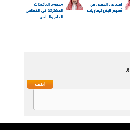
اقتناص الفرص في
مفهوم الـتأكيدات
أسهم البتروكيماويات
المشتركة في القطاعي
العام والخاص
ق