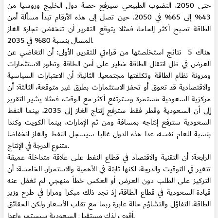
حتى 2050، النضوب الطبيعي سيرفع حصة دول الخليج وروسيا من
43% إلى 65% في 2050. حين تصل إلى هذه الأرقام تبدأ مسألة أمن
الطاقة تصبح أكثر إلحاحا، فمثلا يتوقع التقرير أن تنخفض تجارة الغاز
المسال بنسبة 80% في 2035.
هناك 5 نتائج استخلصتها من قراءتي للتقرير. الأولى: أن التغاضي عن
العرض في ظل انتقال الطاقة خطير على أمن الطاقة وتطور الاستثمارات
ومرونة نظام الطاقة وتكلفتها مجتمعيا. الثانية: أن الاعتبارات السياسية
والاقتصادية قد تعوق أو تحفز الاستثمارات بطرق غير متوقعة، الثالثة: أن
مركزية السعودية مستمرة وسترتفع أكثر مع الوقت، فمثلا يشير التقرير
إلى أن السعودية وقطر فقط سترفع إنتاج الغاز إلى 2035، بينما النفط
السعودية سترفع إنتاجه بمسافة ومن ثم الإمارات، بينما الكويت وكندا
بنسبة للعام نفسه، عدا هذه الدول غالبا سيسجل النفط والغاز انخفاضا
متنوع الدرجة في الإنتاج.
الرابعة: أن التقنية والاقتصاد في قطاع النفط على علاقة متداخلة عميقة
تتغير في التوقيت والدرجة، لكنها ثابتة في الأهمية والاستمرار. الخامسة: أن
التركيز على الطلب دون العرض أو العكس خطأ منهجي لم تغفل عنه
قيادة السعودية في قطاع الطاقة، إذ نجد ذلك مبكرا ومرارا في طرح وزير
الطاقة. التفاؤل والتشاؤم حالة عابرة ربما مع تقلب الأسعار ولكن الحقائق
أقوى، لذك مستقبل السعودية سيستمر واعدا.