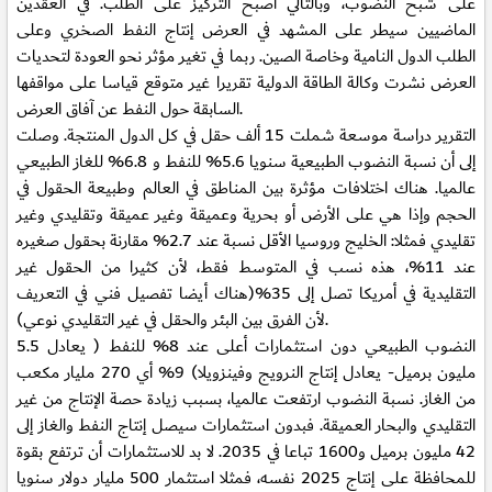
على شبح النضوب، وبالتالي أصبح التركيز على الطلب. في العقدين
الماضيين سيطر على المشهد في العرض إنتاج النفط الصخري وعلى
الطلب الدول النامية وخاصة الصين. ربما في تغير مؤثر نحو العودة لتحديات
العرض نشرت وكالة الطاقة الدولية تقريرا غير متوقع قياسا على مواقفها
السابقة حول النفط عن آفاق العرض.
التقرير دراسة موسعة شملت 15 ألف حقل في كل الدول المنتجة. وصلت
إلى أن نسبة النضوب الطبيعية سنويا 5.6% للنفط و 6.8% للغاز الطبيعي
عالميا. هناك اختلافات مؤثرة بين المناطق في العالم وطبيعة الحقول في
الحجم وإذا هي على الأرض أو بحرية وعميقة وغير عميقة وتقليدي وغير
تقليدي فمثلا: الخليج وروسيا الأقل نسبة عند 2.7% مقارنة بحقول صغيره
عند 11%، هذه نسب في المتوسط فقط، لأن كثيرا من الحقول غير
التقليدية في أمريكا تصل إلى 35%(هناك أيضا تفصيل فني في التعريف
لأن الفرق بين البئر والحقل في غير التقليدي نوعي).
النضوب الطبيعي دون استثمارات أعلى عند 8% للنفط ( يعادل 5.5
مليون برميل- يعادل إنتاج النرويج وفينزويلا) 9% أي 270 مليار مكعب
من الغاز. نسبة النضوب ارتفعت عالميا، بسبب زيادة حصة الإنتاج من غير
التقليدي والبحار العميقة. فبدون استثمارات سيصل إنتاج النفط والغاز إلى
42 مليون برميل و1600 تباعا في 2035. لا بد للاستثمارات أن ترتفع بقوة
للمحافظة على إنتاج 2025 نفسه، فمثلا استثمار 500 مليار دولار سنويا