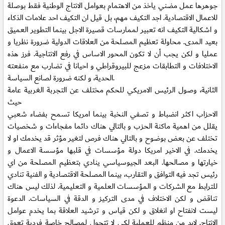
جوهرها عمل مضني ياخذ من الاهتمام بعوامل الانتاج الوطنية فقط بوصلة
للاعمال الاقتصادية. اجد التكيف مهم، بل قيل ان التكيف احد علامات الذكاء
و اشكالية التكيف انه تعبير لممارسات قصيرة الاجل بينما التطوير العميق
بعيد المدى. محاولة تعظيم المصلحة من العلاقات الدولية ضرورة نظريا و
عمليا و لكن يجب أن لا تكون المحور الاساس في رفع الانتاجية. فرز هذه
الاختلافات و التطابقات مزعج للبيروقراطي و احيانا في تضارب مع منفعته
الحدية، و لكنه ضرورة لصانع السياسة.
الثانية، وصول الرئيس الامريكي للحكم مختلف عن التجربة الغربية عامة
حيث
الاحزاب اكثر انضباط و تصفي النخبة بينما امريكا تسمح بفضاء شعبي
يقلل من اهمية ماكنة الحزب و بالتالي هناك دائما مفجاءات و شخصيات
تختلف عن بعض بوضوح و بالتالي هناك فرص لتغير مؤثر قد يخدمك او لا
يخدمك. في الاخير امريكا دولة مؤسسات في قلبها مؤسسة الاعمال و
خيارتها و مصالحها. البعد الجيوسياسي ينادي بتعظيم المصلحة من اي
رئيس تجد فيه التوافق و التقارب، بينما المصلحة الاقتصادية و الفنية تنادي
للترابط مع الشركات و المؤسسات العلمية و التعليمية. لذلك ليس هناك
تناقض و لكن الاختلاف في مدى التركيز و الدقة في السياسات. الدعوة
ليست لانفتاح او انغلاق و لكن قياس و ترشيد العلاقة بما يخدم عوامل
الانتاج. لابد من منظم للعملية لكي لا تتحول لمصالح خاصة فردية تعوق