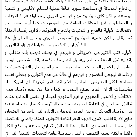
امريكا ممثلة بالتوقيع على اتفاقية الشراكة الاقتصادية الاستراتيجية، كما
ان نجاح المملكة في مساعدة سوريا اظافة عملية للسلم الاقليمي و التنمية
الواسعه. و لكن كاي موضوع مهم لابد من التروي و محاولة قراءة التبعات
و المخاطر، و فرز العلاقات العامة من الجوهريات كما أراها بعيدا عن
الانفعالات الأولية كالفرح و التمنيات بالنجاح المتوقعه. لا اريد إفساد الحفلة
كما يقال و لكن اهمية الموضوع تستوجب التروي و حتى الحذر. في هذا
الشأن ارى ثلاث جوانب مترابطة في زاوية التروي.
الأولى، كتب الكثير من الامريكان و غيرهم في وصف ترمب بانه متقلب و
بانه يعشق الصفقات التجارية، بل انه وصف نفسه بانه الشخص الوحيد
القادر على اكمال الصفقات. عمليا يوظف عدم القدرة على التنبؤ بتحراكاته
و كلماته ليجعل الخصوم و غيرهم في حالة من عدم التوازن و يعطي نفسه
مساحه اكثر للتفاوض. الجانب الاخر انه بقدر ترديدنا ان امريكا بلد
مؤسسات الا ان الفرد يصنع الفرق، و كما رأينا من عدة رؤساء مدى
الاختلاف و الانحياز المفهوم و غير المفهوم احيانا. في نفس الجانب هناك
تطابق مصلحي في العادة التجارية ، من منظار ترمب كممارسة خاصة فيه
بين الرؤساء الامريكان و بين العادة العربية في الادارة التي تاخذ من المتجارة
طابع لادارة اغلب الامور. الوجه الاخر للنزعة التجارية المنظار المالي للاقتصاد
على حساب الاقتصادي للمال. هذا التطابق تجاري بطبعه و ينفع الكل
وقتيا و لكنه تعبير للتكيف و ليس سياسة عامه لتحديات التنمية التي في