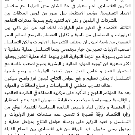
التكوين الاقتصادي. اهم معيار في هذا الشان مدى الترابط مع سلاسل
الامداد التصنيعية. مؤتمر الاستثمار نقل صور من فرص العلاقات بين
الشركات في البلدين و لكن لابد لتنفيذ يتبع بسرعة مذكرات التفاهم.
الثالثة، الاقتصاد في الاخير علم الخيارات، لذلك لابد من فرز ذكي بين
الاولويات و التسلسل من ناحية و تقليل الاهتمام بالتوسع لصالح النمو
العضوي من ناحية اخرى. لن يختلف الكثير حول الاولويات و لكن التسلسل
اصعب، الاوليات تعبير عن خيار مجتمعي بينما التسلسل عملية منطقية لا
تتماشى بسهولة مع النزعة التجارية. الفرز بينهما اثناء عملية التغير يجعلها
اكثر صعوبة لان توجيه الموارد المالية و البشرية يصبح اصعب خاصة مع
استمرار العجز و تنامي الدين. دون تحديد الاولويات و رسم شجرة
التسلسل لا يمكن تعظيم و رفع عوامل الانتاج. فبدون فرز واضح سيكون
هناك تضارب منطقي في السياسات و ضياع للطاقات و الموارد.
بعد هذا المؤتمر الناجح و التأكيد على مركزية المملكة في الخارطة العالمية
و الإقليمية جيوسياسيا، حيث نجحت قيادة سمو ولي العهد بدعم الاستقرار
في المنطقة و بالتالي اعاد تاسيس القاعدة السياسية للتنمية. اتوقع من
وزارة الاقتصاد ورقة قصيرة لا تتعدى عده صفحات تفرز الاولويات و
التسلسل و تعيد التركيز على بوصلة عوامل الانتاج بمراحل عملية و
بجدول زمني مقبول. لابد للورقة من فرز اقتصادي بين السلع القابلة