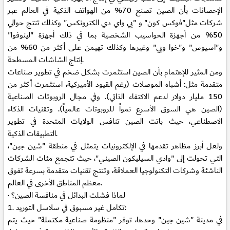
الإحصائات بأن الصين تصنع 70% من الهواتف الذكية في العالم عبر
شركات مثل"فوكس كون" و "بي واي دي الكترونكس" وكذلك تنتج حوالي
50% من أجهزة الحواسيب الشخصية بما في ذلك أجهزة "لينوفوا"
و"اسيوس" و"خوا ويي" وغيرها وكذلك تهيمن على أكثر من 60% من
إنتاج الشاشات المسطحة.
ومن المثير للإهتمام بأن الصين استثمرت بشكل ضخم في تطوير صناعات
متقدمة مثل: أشباه الموصلات (رغم القيود الأميركية، استثمرت أكثر من
150 مليار دولار لدعم الاكتفاء الذاتي). وفي مجال الروبوتات الصناعية
(الصين هي السوق الأسرع نمواً للروبوتات عالمياً). وتقنيات الذكاء
الاصطناعي، حيث باتت الصين تنافس الولايات المتحدة في تطوير
التطبيقات الذكية.
ولعل أبرز مظاهر تقدمها في الإلكترونيات يتمثل في منطقة "شين جين"،
التي تحولت إلى "وادي السيليكون الصيني"، حيث تتجمع مئات الشركات
الناشئة وشركات التكنولوجيا العملاقة، وتنتج تقنيات متقدمة بسرعة تفوق
معظم المناطق الأخرى في العالم.
· لماذا فشلت البدائل في منافسة الصين؟
1. تكامل غير مسبوق في سلاسل التوريد:
في مدينة "شين جين" وحدها، توفر "منظومة صناعية مكتملة" حيث يتم