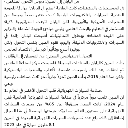
· من اليابان إلى الصين: دروس التحول الصناعي
في الخمسينيات والستينيات، كانت العلامة "صنع في اليابان" مرادفة للجودة
المتدنية. السيارات والالكترونيات اليابانية كانت تعتبر نسخاً رخيصة من
المنتجات الأمريكية والأوروبية. لكن اليابان اتبعت استراتيجية ذكية:
الاستثمار في التعليم والبحث العلمي وتبني مبادئ الجودة الشاملة والتركيز
على القيمة المضافة وبحلول الثمانينيات، أصبحت اليابان رائدة في
السيارات والالكترونيات الدقيقة. واليوم، تقوم الصين بنفس التحول ولكن
بوتيرة أسرع وبتأثير أكبر على الاقتصاد العالمي.
· التحول الاستراتيجي الصيني: من القمصان إلى الرقائق
بدأت الصين كاليابان بالصناعات البسيطة فاصبحت مركز لصناعة الملابس
ثم انتقلت بعد ذلك واصبحت عاصمة الألعاب والمنتجات البلاستيكية
ولكن منذ العام 2015، بدأت الصين تحولاً جذرياً نحو ثلاث صناعات رئيسية
وهي:
1. صناعة السيارات الكهربائية: قلب التحول الأخضر في العالم:
ان الصين تلعب دوراً مركزياً في صناعة السيارات الكهربائية العالمية ففي
عام 2024، كانت الصين مسؤولة عن 65% من مبيعات السيارات
الكهربائية على مستوى العالم، مما يؤكد هيمنتها الواضحة في هذا المجال
إضافة إلى ذلك، بلغ عدد تسجيلات السيارات الكهربائية الجديدة في الصين
8.1 مليون سيارة في عام 2023