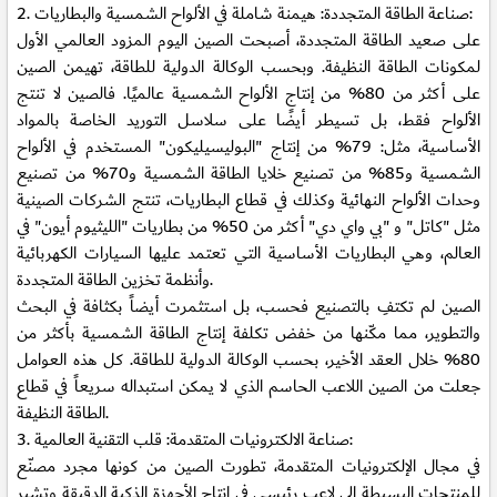
2. صناعة الطاقة المتجددة: هيمنة شاملة في الألواح الشمسية والبطاريات:
على صعيد الطاقة المتجددة، أصبحت الصين اليوم المزود العالمي الأول
لمكونات الطاقة النظيفة. وبحسب الوكالة الدولية للطاقة، تهيمن الصين
على أكثر من 80% من إنتاج الألواح الشمسية عالميًا. فالصين لا تنتج
الألواح فقط، بل تسيطر أيضًا على سلاسل التوريد الخاصة بالمواد
الأساسية، مثل: 79% من إنتاج "البوليسيليكون" المستخدم في الألواح
الشمسية و85% من تصنيع خلايا الطاقة الشمسية و70% من تصنيع
وحدات الألواح النهائية وكذلك في قطاع البطاريات، تنتج الشركات الصينية
مثل "كاتل" و "بي واي دي" أكثر من 50% من بطاريات "الليثيوم أيون" في
العالم، وهي البطاريات الأساسية التي تعتمد عليها السيارات الكهربائية
وأنظمة تخزين الطاقة المتجددة.
الصين لم تكتفِ بالتصنيع فحسب، بل استثمرت أيضاً بكثافة في البحث
والتطوير، مما مكّنها من خفض تكلفة إنتاج الطاقة الشمسية بأكثر من
80% خلال العقد الأخير، بحسب الوكالة الدولية للطاقة. كل هذه العوامل
جعلت من الصين اللاعب الحاسم الذي لا يمكن استبداله سريعاً في قطاع
الطاقة النظيفة.
3. صناعة الالكترونيات المتقدمة: قلب التقنية العالمية:
في مجال الإلكترونيات المتقدمة، تطورت الصين من كونها مجرد مصنّع
للمنتجات البسيطة إلى لاعب رئيسي في إنتاج الأجهزة الذكية الدقيقة وتشير