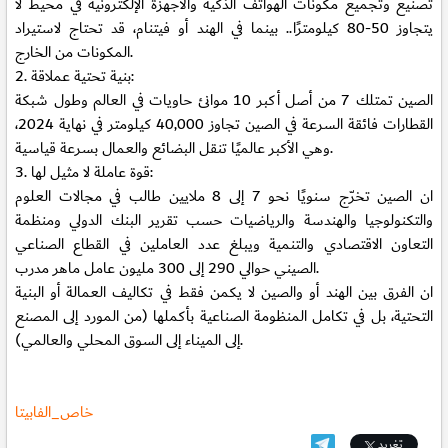
تصنيع وتجميع مكونات الهواتف الذكية والأجهزة الإلكترونية في محيط لا
يتجاوز 50-80 كيلومترًا.. بينما في الهند أو فيتنام، قد تحتاج لاستيراد
المكونات من الخارج.
2. بنية تحتية عملاقة:
الصين تمتلك 7 من أصل أكبر 10 موانئ حاويات في العالم وطول شبكة
القطارات فائقة السرعة في الصين تجاوز 40,000 كيلومتر في نهاية 2024،
وهي الأكبر عالميًا تنقل البضائع والعمال بسرعة قياسية.
3. قوة عاملة لا مثيل لها:
ان الصين تخرّج سنويًا نحو 7 إلى 8 ملايين طالب في مجالات العلوم
والتكنولوجيا والهندسة والرياضيات حسب تقرير البنك الدولي ومنظمة
التعاون الاقتصادي والتنمية ويبلغ عدد العاملين في القطاع الصناعي
الصيني حوالي 290 إلى 300 مليون عامل ماهر مدرب.
ان الفرق بين الهند أو والصين لا يكمن فقط في تكاليف العمالة أو البنية
التحتية، بل في تكامل المنظومة الصناعية بأكملها (من المورد إلى المصنع
إلى الميناء إلى السوق المحلي والعالمي).
خاص_الفابيتا
تغريد