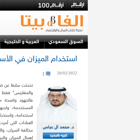
السوق السعودي
العربية و الخليجية
استخدام الميزان في الأسوا
20/02/2022
1
تحدثت سابقا عن ضر
والمقاييس" فقط بل
فالجهود واضحة من
المستخدمة، ولدي
استخدامه، واستخدا
العبادات التي أمر
د. محمد آل عباس
مخالفة الميزان، وا
إهمال الميزان وال