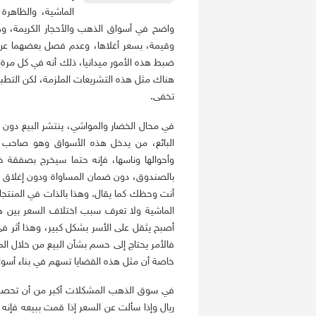
الماشية، والظاهرة
واضح في أسواق الذهب والأحجار الكريمة، وهن
وقيمة، بسعر أغلاها، وعدم فصل بعضهما عن 
ضبط هذه الأمور ميدانيا، ذلك أنه في كل مرة
هناك مثل هذه التشريعات الملزمة، لكن التطبي
تخفى.
في محال الخضار والمواشي، ينتشر البيع دون
البائع، من يدخل هذه الأسواق وهو صاحب ت
وأحوالها وناسها، فإنه حتما سيخرج بصفقة خ
بالصندوق، دون ضمان المساواة ودون إغلاق ال
أنت وحظك كما يقال. وهذا بالذات في المنتجات
الماشية ولا تعرف سبب اختلاف السعر بين هذه 
أصبح يثقل على الأسر بشكل كبير، وهذا أثر في
فالأمر يحتاج إلى حسم بشأن البيع من خلال 
خاصة أن مثل هذه القضايا تسهم في بناء أسواق