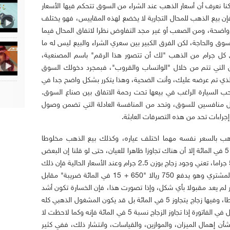
ا نعرف أن أسعار الذهب عند الشراء من السوق تتحكم فيها الأسعار
فإن بيع الذهب للمحال التجارية لا يخضع لهذه المقاييس، فهو يختلف
ية واضحة، ومن الصعب أو غير مجد التفاوض نظرا لاتفاق المحال فيما
وق والحاجة، لكن الفرق الكبير بين سعري الشراء والبيع ليس له ما
 خصم مبلغ يتجاوز 15 ريالا في كل جرام من الذهب "لك أن تتصور هذا الرقم" باسم المصنعية،
ين التي تتم من خلال "الواتساب والقروب"، فبمجرد دخولك السوق
 الذي تم عرضه عليك، وأنت الضحية، وهذا يتكرر بشكل واضح جدا في
ب السيارة الراغب في بيعها تحت رحمة الاتفاق بين صناع السوق.
 منافسين للسوق، وتحد من المنافسة العادلة التي تضمن وصول
إجراءات تحد من هذه التصرفات العابثة.
لذهب بالسعر نفسه مهما اختلف عياره، وكذلك بيع الذهب مخلوطا
بالزجاج، ورغم التعميم بعدم تجاوز الزجاج نسبة 5 في المائة إلا أن هناك تجاوزا ظاهرا للعيان، حتى لو قلنا إن البعض
يلتزم بذلك فإن 5 في المائة في ذهب وزنه 50 جراما، تعني وجود زجاج بوزن 2.5 جرام وعند الأسعار الحالية فإن ذلك
يعني 650 ريالا، ولك أن تتصور حجم خسارة المشتري وهو يدفع 750 ريالا "650 + 15 في المائة ضريبة" مقابل
أمر لم يعد مقبولا بأي شكل، وإذا تصورت هذا، فإن الخسارة تكون أشد
إذا كانت المشغولات الذهبية من نوع 18 قيراطا، وفيها زجاج يتجاوز 5 في المائة بل قد يكون المشغول الذهبي كله
زجاجا، ورغم أن النظام ينص صراحة على الفصل في الفاتورة إذا تجاوز الزجاج نسبة 5 في المائة فإنه وكما لاحظت لا
شأن إهمال الميزان، والموازين، والقياسات، وانتشار ذلك، ففي كثير