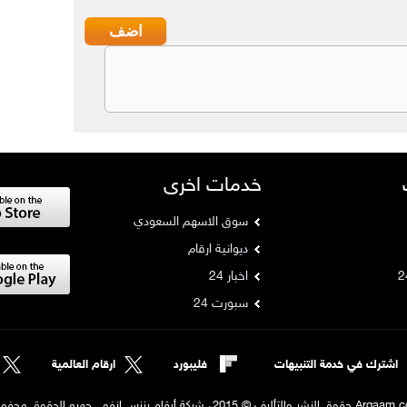
خدمات اخرى
سوق الاسهم السعودي
ديوانية ارقام
اخبار 24
سبورت 24
اشترك في خدمة التنبيهات
فليبورد
ارقام العالمية
لنشر والتأليف © 2015، شركة أرقام بزنس إنفو , جميع الحقوق محفوظة