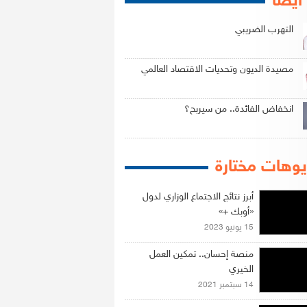
 أيضاً
التهرب الضريبي
مصيدة الديون وتحديات الاقتصاد العالمي
انخفاض الفائدة.. من سيربح؟
وهات مختارة
أبرز نتائج الاجتماع الوزاري لدول
«أوبك +»
15 يونيو 2023
منصة إحسان.. تمكين العمل
الخيري
14 سبتمبر 2021