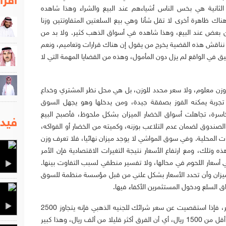
اقرا
 الثانية هي بخس الناس أشياءهم عند البيع والشراء وهذا شاهده
اك ظاهرة أخرى لا تقل شأنا وهي بيع السلعتين المتفاوتتين وزنا
بعض عند البيع، وهذا شاهده في أسواق الذهب كثير. ولا بد من
 نناقش هذه القضية يخرج من يقول إن هناك قرارات وتعاميم، ونعم
ق في الواقع لم يزل دون المأمول، وهذه من القضايا المهمة التي لا
 وزن معلوم، ولا سعر محدد للوزن، بل هي محل نظر المشتري وخداع
جربة يمكنه الفوز بصفقة جيدة، ومن يدخلها وهو يجهل السوق
اسرة، تجاهلت أسواق الخضار الميزان بشكل ملحوظ، فأصبح البيع
فيدي
صندوق لضمان عدم التلاعب بوزنه، وكميته من الخضار أو الفواكه،
 المحلية. وفي سوق المواشي لا يوجد ميزان نهائيا، فلا تعرف وزن
وتلك، ومع ارتفاع الأسعار نتيجة التغيرات الاقتصادية فإن الأمر
 أسعار اللحوم في محالها، ولا تفسير منطقي لسبب التفاوت بينها.
الميزان وأن تحدد الأسعار بشكل علني من قبل مؤسسة منظمة للسوق
 السلع ودخول المستثمرين الأكفاء فيها.
في سوق الذهب المشكلات أكبر من أن تحصر، فإذا استقصيت عن سعر شرائك للجنيه الذهبي فإنه يتجاوز 2500
ريال وإذا سألت عن السعر إذا قمت ببيعه فإنه أقل من 1500 ريال، أي أن الفرق أكثر قليلا من ألف ريال، وهذا كبير