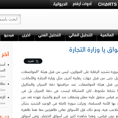
العالمية
التحليل المالي
التحليل الفني
اخرى
فيديو
ق يا وزارة التجارة
اخر 
تغريد
أسبا
السع
ورة تشديد الرقابة على الموازين، ليس من قبل هيئة "المواصفات
منذ 5 يو
 حتى من قبل جهات رقابية أخرى مثل وزارة التجارة والأمانات،
نظام
 قبل هيئة المواصفات عند مراقبتها دقة الميزان والمكاييل
منذ 1 اسبو
ها نشاط ملحوظ، لكن المشكلة ليست في دقة الميزان بل في
م قياس متفق عليه معلن وشفاف عند البيع والشراء فهذه تعد من
الإف
منذ 3 اسبو
ت بها الأمة المسلمة، ونزلت سورة كاملة في الوعيد الشديد بشأن
لتلاعب فيه. ومع ذلك فإن الأسواق تعاني ظاهرتين معا هما ظاهرة
بيع دون قياس، وهذا شاهده كثير في أسواق الخضار، وفي أسواق