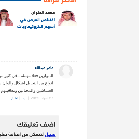
الاكثر قراءة
محمد العلوان
اقتناص الفرص في
أسهم البتروكيماويات
.
عامر عبدالله
الموازين فعلا مهمله ...في كثير م
انواع من التحايل اشكال والوان 
الغشاشين والمحتالين ومعاقبتهم بص
27 فبراير 2022
|
رد
|
تبليغ
.
اضف تعليقك
سجل
لتتمكن من اضافة تعلي