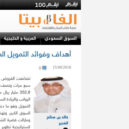
السوق السعودي
العربية و الخليجية
أهداف وفوائد التمويل ا
15/08/2018
0
الرواتب والزيادة ال
التمويل وهو ما دع
السوق الكبير وتهذ
خالد بن صالح
ومازالت قضية الشفا
الغدير
لاستراتيجية تطوير 