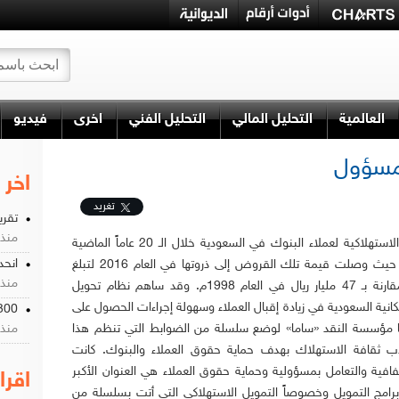
العالمية
التحليل المالي
التحليل الفني
اخرى
فيديو
لمسؤول
اخر 
تغريد
تقري
منذ 7 سن
تضاعفت القروض الاستهلاكية لعملاء البنوك في السعودية خلال الـ 20 عاماً الماضية
انحد
سبع مرات ونصف حيث وصلت قيمة تلك القروض إلى ذروتها في العام 2016 لتبلغ
منذ 7 سن
352,8 مليار ريال مقارنة بـ 47 مليار ريال في العام 1998م. وقد ساهم نظام تحويل
سكانية السعودية في زيادة إقبال العملاء وسهولة إجراءات الحصول على
300 مليار تكلفة عدو الاقتصاد 
ا مؤسسة النقد «ساما» لوضع سلسلة من الضوابط التي تنظم هذا
منذ 8 سن
ب ثقافة الاستهلاك بهدف حماية حقوق العملاء والبنوك. كانت
فية والتعامل بمسؤولية وحماية حقوق العملاء هي العنوان الأكبر
اقرا
برامج التمويل وخصوصاً التمويل الاستهلاكي التي أتت بسلسلة من