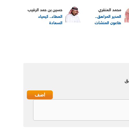
محمد العنقري
حسين بن حمد الرقيب
المدير المراهق..
العطاء.. كيمياء
طاعون المنشآت
السعادة
ق