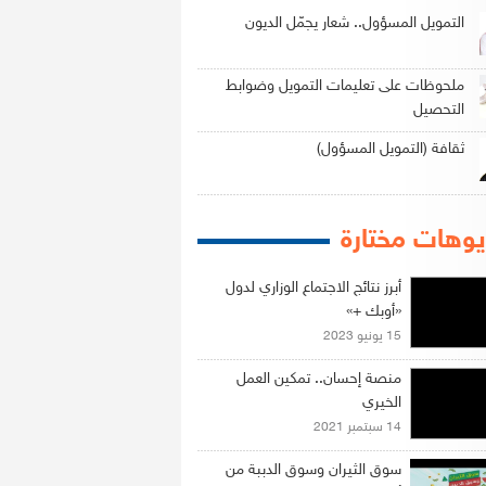
التمويل المسؤول.. شعار يجمّل الديون
ملحوظات على تعليمات التمويل وضوابط
التحصيل
ثقافة (التمويل المسؤول)
وهات مختارة
أبرز نتائج الاجتماع الوزاري لدول
«أوبك +»
15 يونيو 2023
منصة إحسان.. تمكين العمل
الخيري
14 سبتمبر 2021
سوق الثيران وسوق الدببة من