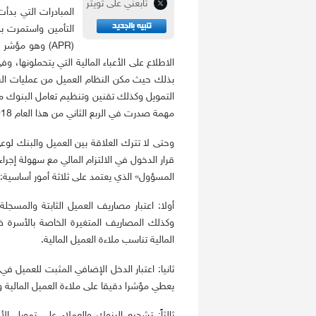
تابعني على تويتر
المبادرات التي بد
التأمين واستمرت ب
(APR) وهو مؤش
الاطلاع على الأعباء المالية التي يتحملونها، و
بذلك حيث مكن النظام العميل من عمليات السد
التمويل وكذلك تقنين وتنظيم تعامل البنوك م
مهمة صدرت في الربع الثاني من هذا العام 2018.
وحتى لا تترك العلاقة بين العميل والبنك لوع
قرار الدخول في الالتزام المالي مع سهولة إجر
المسؤول» الذي يعتمد على ثلاثة أمور أساسية:
أولا: اعتبار مصاريف العميل الثابتة والمسجل
وكذلك المصاريف المتغيرة الخاصة بالأسرة ض
المالية تناسب ملاءة العميل المالية.
ثانيا: اعتبار الدخل الإضافي المثبت للعميل في
يعطي مؤشرا دقيقا على ملاءة العميل المالية
ثالثاً: تشجيع البنوك والعملاء على تمويل ا