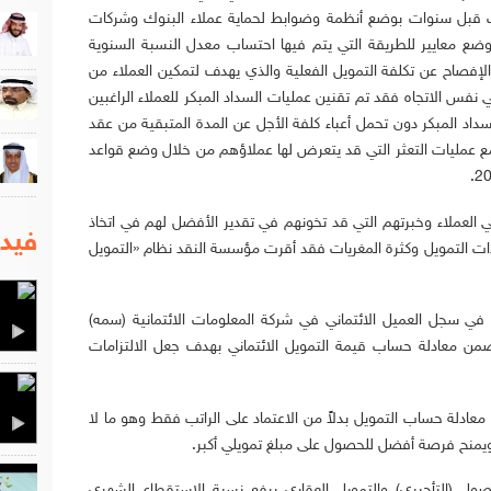
أت قبل سنوات بوضع أنظمة وضوابط لحماية عملاء البنوك وشركات
وضع معايير للطريقة التي يتم فيها احتساب معدل النسبة السنوية
ر الإفصاح عن تكلفة التمويل الفعلية والذي يهدف لتمكين العملاء من
في نفس الاتجاه فقد تم تقنين عمليات السداد المبكر للعملاء الراغبين
اد المبكر دون تحمل أعباء كلفة الأجل عن المدة المتبقية من عقد
ع عمليات التعثر التي قد يتعرض لها عملاؤهم من خلال وضع قواعد
ي العملاء وخبرتهم التي قد تخونهم في تقدير الأفضل لهم في اتخاذ
فيدي
اءات التمويل وكثرة المغريات فقد أقرت مؤسسة النقد نظام «التمويل
ة في سجل العميل الائتماني في شركة المعلومات الائتمانية (سمه)
من معادلة حساب قيمة التمويل الائتماني بهدف جعل الالتزامات
 معادلة حساب التمويل بدلاً من الاعتماد على الراتب فقط وهو ما لا
 ويمنح فرصة أفضل للحصول على مبلغ تمويلي أكبر.
لأصول (التأجيري) والتمويل العقاري برفع نسبة الاستقطاع الشهري