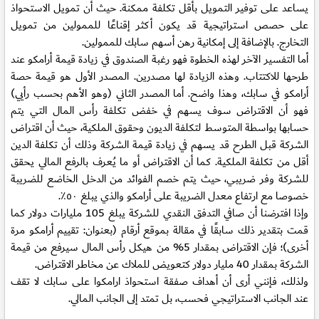
يساعد على توفير التمويل بأقل تكلفة ممكنة. حيث أن تمويل الاستحواذ
على حصص استراتيجية قد يكون أكثر إقناعًا للممولين من تمويل
التخارج. بالإضافة إلى إمكانية رهن أسهم سابك للممولين.
أما التفسير الآخر لهذه الخطوة فهو رغبة الصندوق في زيادة قيمة أرامكو عند
طرحها للاكتتاب. وهذه الزيادة لها مصدرين. المصدر الأول هو قيمة حصة
أرامكو في سابك، وهذا واضح. أما المصدر الثاني (وهو الأهم بحسب رأيي)
فهو أن الاقتراض سوف يسهم في خفض تكلفة رأس المال التي يتم
حسابها بواسطة المتوسط لتكلفة الديون وحقوق الملكية، حيث أن اقتراض
الشركة قبل الطرح قد يسهم في زيادة قيمة الشركة وذلك أن تكلفة الدين
أقل من تكلفة الملكية. كما أن الاقتراض أو ما يُعرف بالرفع المالي يحقق
للشركة وفر ضريبي، حيث يتم خصم الفوائد من الدخل الخاضع للضريبة
خصوصا مع ارتفاع معدل الضريبة على أرامكو والذي يبلغ ٥٠٪؜.
وإذا افترضنا أن صافي التدفق النقدي للشركة يبلغ 105 مليارات دولار كما
قمت بتقدير ذلك سابقًا في مقالة بموقع أرقام (بعنوان: تقييم أرامكو مرة
أخرى)؛ فإن الاقتراض بمقدار 5% من هيكل رأس المال سيرفع من قيمة
الشركة بمقدار 40 مليار دولار كتعويض للملاك عن مخاطر الاقتراض.
ولذلك، فإنني أرى أن أهداف صفقة استحواذ ارامكوا على سابك لا تقف
عند الجانب الاستراتيجي فحسب، بل تمتد إلى الجانب المالي.