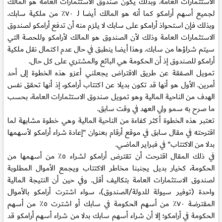
الاستثمارات العامة. وبذلك يكون صندوق الاستثمارات العامة هو المالك
لجميع أسهم أرامكو كما أنه هو المالك أيضا لـ ٧٠٪؜ من ملكية سابك.
وبذلك فإن استحواذ أرامكو على سابك لا يلزم منه أن تدفع أرامكو لصندوق
الاستثمارات العامة وذلك لأن الصندوق هو المالك لأرامكو وللحصة التي
سيتم شراؤها من سابك. وهذا أيضا ينطبق في حال عدم اكتمال نقل ملكية
أرامكو للصندوق إذ أن الحكومة هي البائع والمشتري على كل حال.
تمويل الصفقة عن طريق الاقتراض يجعلني أعزو هذه الخطوة إلى أحد
أمرين. الأول هو أنها قد تكون بديلا عن اكتتاب أرامكو، إذ أنها تحقق نفس
الهدف من الناحية المالية وهو تمويل صندوق الاستثمارات العامة، بحسب
ما صرح به سمو ولي العهد في وقت سابق.
تعتبر هذه الخطوة أكثر كفاءة من الناحية المالية وهي خطوة مشابهة لما
اقترحته في مقال سابق في موقع أرقام بعنوان "إعادة شراء أرامكو لأسهمها
بدلا من الاكتتاب" في فبراير الماضي.
في ذلك المقال اقترحت أن تقترض أرامكو لشراء ٥٪؜ من أسهمها من
الحكومة، كخيار بديل يجنبنا مخاطر الاكتتاب ويجمع الأموال المطلوبة
لصندوق الاستثمارات العامة بتكاليف أقل. وفي حين أن النتيجة المالية
واحدة (توفير سيولة للدولة/الصندوق)، سواء اشترت أرامكو بالأموال
المقترضة ٧٠٪ من أسهم الحكومة في سابك أو اشترت ٥٪ من أسهم
الحكومة في أرامكو؛ إلا أن شراء أسهم سابك بدلا من شراء أسهم أرامكو قد