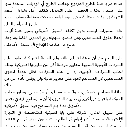
هناك مزايا عدة للطرح المزدوج وخاصة الطرح في الولايات المتحدة منها
على سبيل المثال: الحصول على التمويل بتكلفة أقل وتداول أسهم
الشركة في أوقات مختلفة خلال اليوم الواحد بعملات مختلفة يعطيها القدرة
على زيادة رأس المال.
هذه المميزات ليست بدون تكلفة. السوق الأمريكي يتميز بعدة آليات
لحفظ حقوق المساهمين ومن ضمنها سهولة رفع الدعوى القضائية، وهذا
يرفع من مخاطرة الإدراج في السوق الأمريكي.
على الرغم من أن هيئة الأوراق والأسواق المالية الأمريكية تطبق على
الشركات الأجنبية المدرجة معايير حوكمة أقل من نظيرتها الأمريكية وذلك
لجذب الشركات الأجنبية، إلا أن هذه الشركات تظل هدفاً لدعوى
المساهمين لأن المساهم تعود على معايير عالية ولن يرضى بأداء أقل من
ذلك.
ثقافة المساهم الأمريكي، سواءً مساهم فرد أو مؤسسي، وتطور معايير
الحوكمة يلعبان دوراً كبير في تحريك الدعوى، إذ أن ما يُسامح فيه في بعض
الأسواق قد لا يتم التسامح فيه السوق الأمريكية.
على سبيل المثال، شركة على بابا الصينية المتخصصة في التجارة
الإلكترونية، صاحبت أكبر إدراج في العالم بـ 25 بليون دولار في عام 2014،
تعرضت لدعوى من قبل المساهمين بعد بخمسة أشهر من إدراجها في