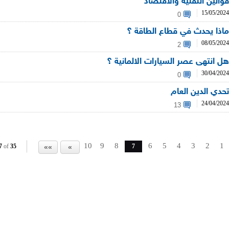
قوانين التقنية والاقتصاد
15/05/2024
0
ماذا يحدث في قطاع الطاقة ؟
08/05/2024
2
هل انتهى عصر السيارات الالمانية ؟
30/04/2024
0
تحدي الدين العام
24/04/2024
13
10
9
8
6
5
4
3
2
1
7
of
35
7
»»
»