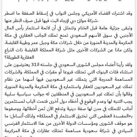
وقد اشترك القضاء الأمريكي وجلس النواب في إسقاط الصفقة ما اضطر
شركة موانئ دبي لإرجاء البت فيها قبل صرف النظر عنها.
وتبقى جزئية هامة قبل الختام وتتمثل في أن لائحة استثمار رأس المال
الأجنبي في سوق الأسهم السعودي تمنع تملك الجانب العقاري في مكة
المكرمة والمدينة المنورة من خلال شركات مكة وجبل عمر وطيبة القابضة.
ولكن ماذا عن الشركات الأخرى مثل شركة المملكة القابضة ذات الذراع
العقارية الطويلة؟
ولقد رأينا أعضاء مجلس الشورى السعودي في جلسته الـ31 يعترضون على
استثناء فئات البنوك التي تمتلك فروعا أو مقرات في المملكة، والشركات
المساهمة المدرجة التي يتملك غير السعوديين فيها أسهما من نظام
تملك غير السعوديين للعقار واستثماره في مكة المكرمة والمدينة المنورة،
وقالوا بأن تملك غير السعوديين في المنطقتين له جوانب سياسية سلبية
يجب التنبه لها وعدم الوقوع في أخطاء دول أخرى فتحت الباب لمستثمرين
أجانب للتملك في مدن لها صفة دينية وتدفع الآن ثمن أخطائها، ووصفوها
بـ«المفسدة العظمى التي تخترق الاستثمار في المملكة» ولذلك أتساءل: ما
هو موقف الشورى ومؤسسات الدولة الأخرى من هذا الاستثمار الفرنسي
السيادي في شركة سعودية مساهمة تمتلك عقارات في مكة المركرمة