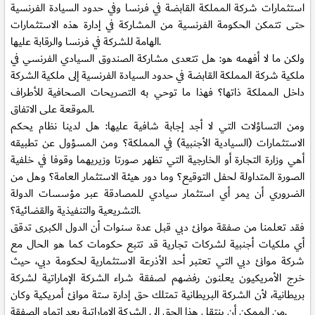
استثمارات شركة المملكة القابضة في فرنسا وفي حدود السيادة الفرنسية
حتى تتمكن الحكومة الفرنسية من المشاركة في إدارة هذه الاستثمارات
الهامة للشركة في فرنسا والرقابة عليها.
ولكن ما لا أفهمه هو: هل تتعدى مشاركة الصندوق السيادي الفرنسي في
ملكية شركة المملكة القابضة في حدود السيادة الفرنسية إلى ملكية الشركة
داخل المملكة ذاتها؟ فهذا ما توحي به التصريحات الصحافية للأطراف
الموقعة على الاتفاق.
ومن التساؤلات التي لا أجد إجابة شافية عليها: هل لدينا نظام يحكم
الاستثمارات (السيادية الأجنبية) في المملكة؟ ومن المسؤول عن تطبيقه
أهي وزارة التجارة أو الخارجية التي تظهر صورتا وزيريهما وقوفا في خلفية
الصورة المتداولة لحفل التوقيع؟ وما دور هيئة الاستثمار العامة؟ وهل من
الضروري أن يمر أي استثمار سيادي للمصادقة عبر مؤسسات الدولة
التشريعية والتنفيذية والقضائية؟.
فقد تعلمنا من صفقة موانئ دبي قبل عدة سنوات أن الدول الكبرى تدقق
أي ملكيات أجنبية لشركات تجارية قد تتبع حكومات كما هو الحال مع
شركة موانئ دبي التي تعتبر أحد الأذرعة الاستثمارية لحكومة دبي، حيث
خرج الأمريكيون يعلنون رفضهم لصفقة شراء الشركة الإماراتية لشركة
بريطانية، لأن الشركة البريطانية تمتلك حق إدارة ستة موانئ أمريكية وكان
من الممكن أن ينتقل هذا الحق إلى الشركة الإماراتية بعد إتمام الصفقة.