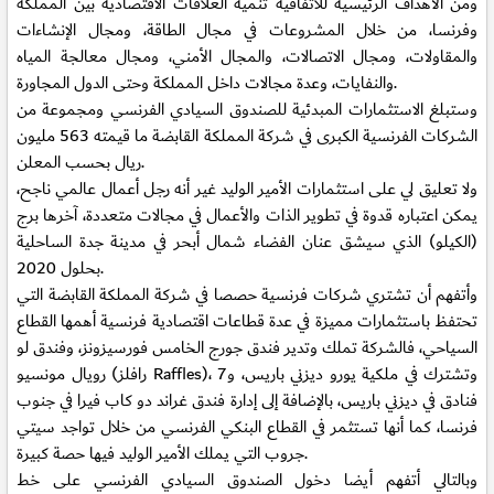
ومن الأهداف الرئيسية للاتفاقية تنمية العلاقات الاقتصادية بين المملكة
وفرنسا، من خلال المشروعات في مجال الطاقة، ومجال الإنشاءات
والمقاولات، ومجال الاتصالات، والمجال الأمني، ومجال معالجة المياه
والنفايات، وعدة مجالات داخل المملكة وحتى الدول المجاورة.
وستبلغ الاستثمارات المبدئية للصندوق السيادي الفرنسي ومجموعة من
الشركات الفرنسية الكبرى في شركة المملكة القابضة ما قيمته 563 مليون
ريال بحسب المعلن.
ولا تعليق لي على استثمارات الأمير الوليد غير أنه رجل أعمال عالمي ناجح،
يمكن اعتباره قدوة في تطوير الذات والأعمال في مجالات متعددة، آخرها برج
(الكيلو) الذي سيشق عنان الفضاء شمال أبحر في مدينة جدة الساحلية
بحلول 2020.
وأتفهم أن تشتري شركات فرنسية حصصا في شركة المملكة القابضة التي
تحتفظ باستثمارات مميزة في عدة قطاعات اقتصادية فرنسية أهمها القطاع
السياحي، فالشركة تملك وتدير فندق جورج الخامس فورسيزونز، وفندق لو
رويال مونسيو (رافلز Raffles)، وتشترك في ملكية يورو ديزني باريس، و7
فنادق في ديزني باريس، بالإضافة إلى إدارة فندق غراند دو كاب فيرا في جنوب
فرنسا، كما أنها تستثمر في القطاع البنكي الفرنسي من خلال تواجد سيتي
جروب التي يملك الأمير الوليد فيها حصة كبيرة.
وبالتالي أتفهم أيضا دخول الصندوق السيادي الفرنسي على خط