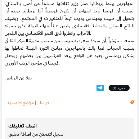
المهاجرين بينما بريطانيا صار وزير ثقافتها مسلماً من أصل باكستاني،
السبب أن فرنسا تريد المهاجر أن يكون فرنسياً، أما بريطانيا تريده أن
يتحول إلى طبيب ومهندس يذوب تبعاً للمتغيرات في المجتمع، ويضيف
للناتج المحلي والنشاط الاقتصادي وليس عبئاً ينهك الدولة لتفوز بصوته
الأحزاب وانظروا فرق النمو الاقتصادي بين البلدين.
سمعت مؤخراً بأن سيدة سعودية حرمت من منصب مديرة المركز الثقافي
بسبب الحجاب فما بالك بالمهاجرين، مبادئ الثورة النبيلة تعاطوا بها
بشكل رومانسي بعيد عن الواقع يبعد الفرنسيين بين بعضهم ويجعل
فرنسا في مؤخرة الركب الأوروبي.
نقلا عن الرياض
تغريد
فرنسا
|
مواضع اقتصادية
.
اضف تعليقك
سجل
لتتمكن من اضافة تعليق