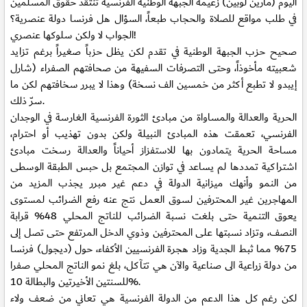
اليوم (مارين لوبين) زعيمة الجبهة الوطنية الفرنسية تنتقد حقوق المسلمين
في طلب مواقع للصلاة والحجاب طبعاً، السؤال هل فرنسا دولة عنصرية؟
الجواب لا ولكن سلوكها عنصري!
صحيح حزب الجبهة الوطنية في تقدم لكن يظل حزباً صغيراً برغم تزايد
شعبيته مأخوذاً، وحتى التصرفات السفيهة من صحافتهم الصفراء (شارل
إيبدو لا تطبع أكثر من خمسين الف نسخة) وهذا لا يبرر سخافتهم لكن ما
سرّ ذلك.
الحرية والعدالة والمساواة من مبادئ الثورة الفرنسية الغارسة في الوجدان
الفرنسي، تعمقت هذه المبادئ النبيلة ولكن بدون تهذيب أو احترام،
مساحة الحرية يتمادون بها للاستفزاز أحياناً والعدالة رسخت مبادئ
اشتراكية تمددها لم يساعد في توازن المجتمع بل حبس الطبقة الوسطى
من النمو وأنهك ميزانية الدولة في دعم غير مبرر يجذب المزيد من
المهاجرين غير المحترفين لسوق العمل نتج عنه رفع الضرائب لمستوى
يعوق التنمية حتى بلغت نسبة الضرائب للناتج المحلي 48% قرابة
النصف، وتزاد نسبتها على المحترفين وذوي الدخل المرتفع حتى تصل إلى
75% مما ثبط الجدية وزاد هجرة الفرنسيين الأكفاء، حول (ديجول) فرنسا
من دولة زراعية الى صناعية والآن هي تتآكل، بلغ نمو الناتج المحلي صفرا
للسنتين الأخيرتين والبطالة 10%.
لكن رغم كل هذا الدعم من الدولة الفرنسية هي تعاني من ضعف ولاء