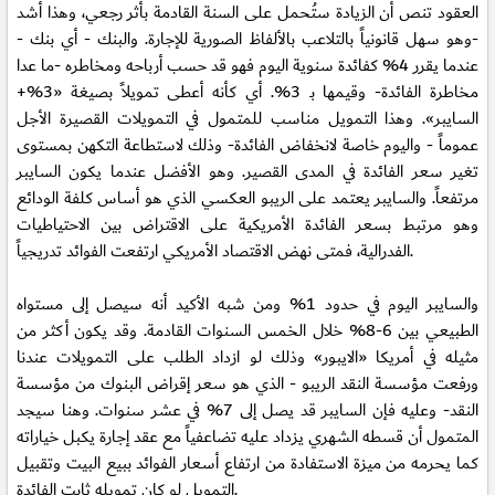
العقود تنص أن الزيادة ستُحمل على السنة القادمة بأثر رجعي، وهذا أشد
-وهو سهل قانونياً بالتلاعب بالألفاظ الصورية للإجارة. والبنك - أي بنك -
عندما يقرر 4% كفائدة سنوية اليوم فهو قد حسب أرباحه ومخاطره -ما عدا
مخاطرة الفائدة- وقيمها بـ 3%. أي كأنه أعطى تمويلاً بصيغة «3%+
السايبر». وهذا التمويل مناسب للمتمول في التمويلات القصيرة الأجل
عموماً - واليوم خاصة لانخفاض الفائدة- وذلك لاستطاعة التكهن بمستوى
تغير سعر الفائدة في المدى القصير. وهو الأفضل عندما يكون السايبر
مرتفعاً. والسايبر يعتمد على الريبو العكسي الذي هو أساس كلفة الودائع
وهو مرتبط بسعر الفائدة الأمريكية على الاقتراض بين الاحتياطيات
الفدرالية، فمتى نهض الاقتصاد الأمريكي ارتفعت الفوائد تدريجياً.
والسايبر اليوم في حدود 1% ومن شبه الأكيد أنه سيصل إلى مستواه
الطبيعي بين 6-8% خلال الخمس السنوات القادمة. وقد يكون أكثر من
مثيله في أمريكا «الايبور» وذلك لو ازداد الطلب على التمويلات عندنا
ورفعت مؤسسة النقد الريبو - الذي هو سعر إقراض البنوك من مؤسسة
النقد- وعليه فإن السايبر قد يصل إلى 7% في عشر سنوات. وهنا سيجد
المتمول أن قسطه الشهري يزداد عليه تضاعفياً مع عقد إجارة يكبل خياراته
كما يحرمه من ميزة الاستفادة من ارتفاع أسعار الفوائد ببيع البيت وتقبيل
التمويل لو كان تمويله ثابت الفائدة.