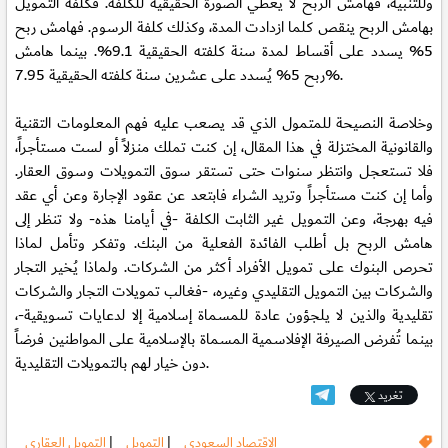
وللتنبيه، فهامش الربح لا يعطي الصورة الحقيقية للكلفة. فكلفة التمويل
بهامش الربح ينقص كلما ازدادت المدة، وكذلك كلفة الرسوم. فهامش ربح
5% يسدد على أقساط لمدة سنة كلفته الحقيقية 9.1%. بينما هامش
ربح 5% يُسدد على عشرين سنة كلفته الحقيقية 7.95%.
وخلاصة النصيحة للمتمول الذي قد يصعب عليه فهم المعلومات التقنية
والقانونية المختزلة في هذا المقال، إن كنت تملك منزلاً أو لست مستأجراً،
فلا تستعجل وانتظر سنوات حتى تستقر سوق التمويلات وسوق العقار.
وأما إن كنت مستأجراً وتريد الشراء فابتعد عن عقود الإجارة وعن أي عقد
فيه بهرجة، وعن التمويل غير الثابت الكلفة -في أيامنا هذه- ولا تنظر إلى
هامش الربح بل أطلب الفائدة الفعلية من البنك. وتفكر وتأمل لماذا
تحرص البنوك على تمويل الأفراد أكثر من الشركات. ولماذا يُخير التجار
والشركات بين التمويل التقليدي وغيره، -فغالب تمويلات التجار والشركات
تقليدية والذين لا يلجؤون عادة للمسماة إسلامية إلا لدعايات تسويقية-،
بينما تُفرض الصيرفة الإفلاسمية المسماة بالإسلامية على المواطنين فرضاً
دون خيار لهم بالتمويلات التقليدية.
تغريد
الاقتصاد السعودى
|
التمويل
|
التمويل العقارى