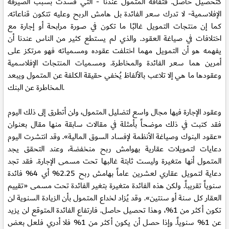
كتحصيل حاصل. فثقافة المتمول عندنا - التي فسدت بسبب الصيرفة
الإفلاسمية- لا تدرك سعر الفائدة بل هامش الربح وعليه تتكون قناعاته.
كما إن منتجات التمويل غالبًا ما تكون في صورة مرابحة أو إجارة مع
اختلافات في صياغة العقود. والذي لم يستطع كثير من الناس عندنا أن
يفهمه هو أن التمويل مهما اختلفت عقوده ومسمياته فهو مرتكز على
أمرين هما سعر الفائدة والمخاطرة. ومسميات المنتجات الإفلاسمية
وعقودها ما هي إلا تلاعب بالألفاظ يُخفي حقيقة الكلفة عن المتمول ويبعد
المخاطرة عن البنك.
وعقود الإجارة فيها مجال واسع لتضليل المتمول، ولن أتطرق إلى ذلك اليوم
فقد كتبت في ذلك موضحاً بأمثلة في مقالات سابقة منها مقال بعنوان
«عقود البنوك وصياغة الأنظمة لإفساد السوق المالية». وقد انتشرت اليوم
دعايات لتمويلات عقارية بهوامش ربح منخفضة، وعند التحقق يجد
المتمول أنها متغيرة وليست ثابتة غالبها تحت مسمى الإجارة. فقد تجد
دعاية لتمويل عقاري لعشرين عاماً بهامش ربح 2.25% أي 4% فائدة
سنوياً تقريباً. ولكن هذه الفائدة متغيرة بتغير الفائدة تحت مسمى «تقييم
العقار كل سنة أو سنتين». وقد يُزاد لخداع المتمول بأن الزيادة السنوية لن
تكون أكثر من 1%، وهذا تحصيل حاصل. فارتفاع الفائدة المتوقع لن يزيد
عن 1% سنوياً. وإذا حصل أن يكون أكثر من 1% فلا أدري فلعل بعض