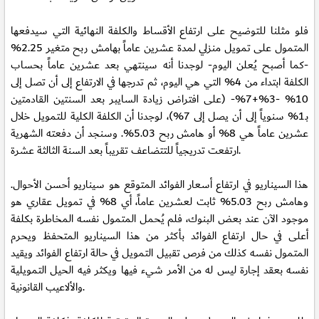
فلو مثلنا للتوضيح على ارتفاع الأقساط والكلفة النهائية التي سيدفعها
المتمول على تمويل منزلي لمدة عشرين عاماً بهامش ربح متغير 2.25%
-كما أصبح يُعلن اليوم- لوجدنا أنه سينتهي بعد عشرين عاماً بحساب
الكلفة ابتداء من 4% التي هي اليوم، ثم تدرجها في الارتفاع إلى أن تصل إلى
10% -3%+7%- (على افتراض زيادة السايبر بعد السنتين القادمتين
بـ1% سنوياً إلى أن يصل إلى 7%)، لوجدنا أن الكلفة الكلية للتمويل خلال
عشرين عاماً هي 8% أو هامش ربح 5.03%. وسنجد أن دفعته الشهرية
ارتفعت تدريجياً للتتضاعف تقريباً بعد السنة الثالثة عشرة.
هذا السيناريو في ارتفاع أسعار الفوائد المتوقع هو سيناريو أحسن الأحوال.
وهامش ربح 5.03% ثابت لعشرين عاماً، أي 8% في تمويل عقاري هو
موجود الآن عند بعض البنوك، فلم يُحمل المتمول نفسه المخاطرة بكلفة
أعلى في حال ارتفاع الفوائد بأكثر من هذا السيناريو المتحفظ ويحرم
المتمول نفسه كذلك من فرص تقبيل التمويل في حالة ارتفاع الفوائد ويقيد
نفسه بعقد إجارة ليس له من الأمر شيء فيها ويكثر فيه الحيل التمويلية
والألاعيب القانونية.