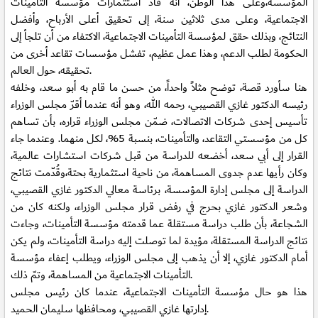
المؤسسة،وعلى هذا الوطن، أنه قاد استثمارات مؤسسة التأمينات
الاجتماعية، وعلى مدى ثلاثين سنة، إلى تحقيق أعلى الأرباح، وأفضل
النتائج، وبذلك حقق لمؤسسة التأمينات الاجتماعية، الاكتفاء من أن تلجأ إلى
الحكومة لطلب الدعم، وهذا عمل عظيم، تفشل مؤسسات تقاعد أخرى من
تحقيقه، حول العالم.
هنا سأورد قصة، توضح مثلاً واحداً، من حسن ما قام به أبو سعد، وخلفه
رئيسه الدكتور غازي القصيبي، رحمه الله، وهو أنه عندما أقرّ مجلس الوزراء
تأسيس إحدى شركات الاتصالات، ضمّن مجلس الوزراء قراره، بأن تساهم
كل من مؤسستي التقاعد، والتأمينات، بنسبة 5%، لكل منهما. وعندما جاء
القرار إلى أبي سعد، أخضعه للدراسة من قبل شركات استشارات عالمية،
وكان رأيها عدم جدوى المساهمة، من ناحية استثمارية بحتة،وقُدّمت نتائج
الدراسة إلى مجلس إدارة المؤسسة، برئاسة معالي الدكتور غازي القصيبي،
وشعر الدكتور غازي بحرج في رفض قرار مجلس الوزراء، ولكنه كان من
الشجاعة، بأن طلب دراسة مستقلة عما قدمته مؤسسة التأمينات، وجاءت
نتائج الدراسة المستقلة، مؤيدة لما توصلت إليه دراسة التأمينات، ولم يكن
أمام الدكتور غازي، إلا أن يذهب إلى مجلس الوزراء، ويطلب إعفاء مؤسسة
التأمينات الاجتماعية من المساهمة، وتمّ ذلك.
هذا هو حال مؤسسة التأمينات الاجتماعية، عندما كان رئيس مجلس
إدارتها غازي القصيبي، ومحافظها سليمان الحميد.