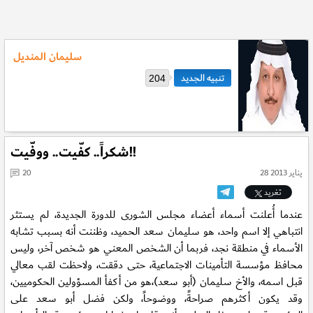
سليمان المنديل
204
شكراً.. كفّيت.. ووفّيت!!
28 يناير 2013
20
تغريد
عندما أُعلنت أسماء أعضاء مجلس الشورى للدورة الجديدة، لم يستثر
انتباهي إلا اسم واحد، هو سليمان سعد الحميد، وظننت أنه بسبب تشابه
الأسماء في منطقة نجد، فربما أن الشخص المعني هو شخص آخر، وليس
محافظ مؤسسة التأمينات الاجتماعية، حتى دققت، ولاحظت لقب معالي
قبل اسمه، والأخ سليمان (أبو سعد)،هو من أكفأ المسؤولين الحكوميين،
وقد يكون أكثرهم صراحةً، ووضوحاً، ولكن فضل أبو سعد على