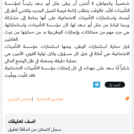
شخصياً، وكمواطن، لا أتمنى أن يبقى مثل أبو سعد رئيساً لمؤسسة
التأمينات للأبد. فالوقت يتطلب إتاحة فرصة للجيل الجديد، ولكنني أنظر إلى
أرصدة، واستثمارات التأمينات الاجتماعية، على أنها بحاجة إلى مشاركة،
وربما قيادة من مثل أبو سعد لها، لأن مؤسسة التأمينات، واستثماراتها،
هي جزء مهم من ممتلكات، وإنجازات الوطن،ولا بد من حمايتها من عبث
العابثين.
قرار حماية استثمارات الوطن، ومنها استثمارات مؤسسة التأمينات
الاجتماعية، هي أمانة في عنق كل مسؤول، ولكن تولية القوي، الأمين، هي
عملية دقيقة، وصعبة، في ظل الوضع الحالي.
شكراً أبا سعد على جهدك، في كل إنجازات مؤسسة التأمينات الاجتماعية،
فقد كفّيت ووفّيت.
تغريد
مواضيع اقتصادية
|
مجلس الشورى
.
اضف تعليقك
سجل
لتتمكن من اضافة تعليق