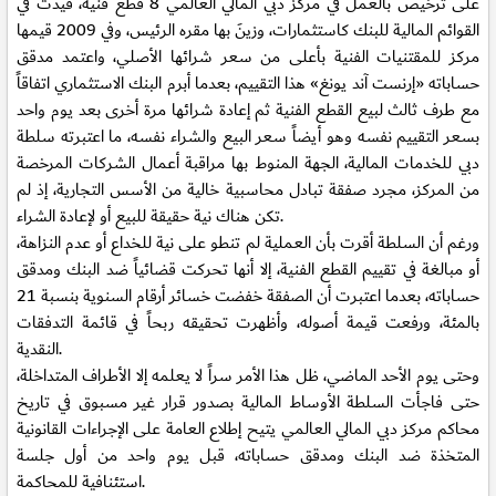
على ترخيص بالعمل في مركز دبي المالي العالمي 8 قطع فنية، قُيدت في
القوائم المالية للبنك كاستثمارات، وزينَ بها مقره الرئيس، وفي 2009 قيمها
مركز للمقتنيات الفنية بأعلى من سعر شرائها الأصلي، واعتمد مدقق
حساباته «إرنست آند يونغ» هذا التقييم، بعدما أبرم البنك الاستثماري اتفاقاً
مع طرف ثالث لبيع القطع الفنية ثم إعادة شرائها مرة أخرى بعد يوم واحد
بسعر التقييم نفسه وهو أيضاً سعر البيع والشراء نفسه، ما اعتبرته سلطة
دبي للخدمات المالية، الجهة المنوط بها مراقبة أعمال الشركات المرخصة
من المركز، مجرد صفقة تبادل محاسبية خالية من الأسس التجارية، إذ لم
تكن هناك نية حقيقة للبيع أو لإعادة الشراء.
ورغم أن السلطة أقرت بأن العملية لم تنطو على نية للخداع أو عدم النزاهة،
أو مبالغة في تقييم القطع الفنية، إلا أنها تحركت قضائياً ضد البنك ومدقق
حساباته، بعدما اعتبرت أن الصفقة خفضت خسائر أرقام السنوية بنسبة 21
بالمئة، ورفعت قيمة أصوله، وأظهرت تحقيقه ربحاً في قائمة التدفقات
النقدية.
وحتى يوم الأحد الماضي، ظل هذا الأمر سراً لا يعلمه إلا الأطراف المتداخلة،
حتى فاجأت السلطة الأوساط المالية بصدور قرار غير مسبوق في تاريخ
محاكم مركز دبي المالي العالمي يتيح إطلاع العامة على الإجراءات القانونية
المتخذة ضد البنك ومدقق حساباته، قبل يوم واحد من أول جلسة
استئنافية للمحاكمة.