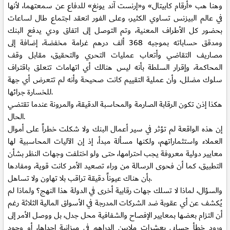
وهنا هب «أرقام كابيتال» و«إرنست آند يونغ» للدفاع عن سمعتهما، لأنها
في عالم البيزنس تساوي الكثير، وعلى الفور انعقد اجتماع طال لساعات
بحضور كل الأطراف المعنية، وتم التوصل إلى اتفاق ودي يدفع البنك
ومدقق حساباته بموجبه 368 ألف درهم غرامة مخفضة، إضافة إلى
مصاريف التقاضي وأتعاب عمليات التحري والتحقيق، مقابل وقف
المحاكمة، وإقرار السلطة بأنه ليس هنالك أي اتهامات تتعلق باقتراف
سلوك مضلل، وأن عملية التقييم كانت صحيحة وأنه لم تتعرض أي جهة
للخسارة جرائها.
هكذا إذن تكون الرقابة الصارمة والمحاسبة الدقيقة، والمرونة عندما تقتضي
الحال.
إن هذه الواقعة لم تؤثر في سير أعمال البنك ولا شكلت خطراً على أموال
العملاء واستثماراتهم، ولكنها مسألة مبدأ، إذ إن الآليات المحاسبية لها
معايير دولية معروفة يجب احترامها، حتى ولو اختلفت وجهات النظر بشأن
التطبيق، كما أن فحوى الرسالة من وراء تصعيد الأمر كانت قوية، ومفادها
بأن هناك عيوناً دقيقة تراقب بلا تهاون ولا تساهل.
والسؤال، لماذا لا تسلك جهات رقابية أخرى في الدولة هذا النهج؟ ولماذا لم
يُكشف عن أي عقوبة ضد الشركات المدرجة في الأسواق المالية الثلاثة رغم
أن التزام بعضها بمعايير الإفصاح والشفافية محل جدل، بل ووصل الأمر إلى
ورود خطأ حسابي بعشرات ملايين الدراهم في ميزانية إحداها، أو وجود