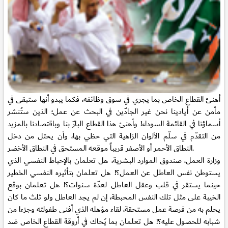
أهنئ القطاع الخاص بما يجري في سوق وظائفه، فكما يبدو أنها ستبقى في
مأمن عن أيادينا نحن غير الجادّين في البحث عن عمل؛ الذين ستُنشر
أسماؤنا في القائمة السوداء! وأهنئ هذا القطاع البارّ بنا وباقتصادنا بالمزيد
من التقدّم
في سلّم الألوان الزاهية التي حظي بها، وأن يحتل من دخل
النطاق الأحمر أو الأصفر قريباً موقعه المستحق في النطاق الأخضر.
وزارة العمل، صندوق الموارد البشرية، هل تعلمان بالإحباط النفسي الذي
يستوطن نفس العاطل عن العمل؟! هل تعلمان بتأثيره النفسي الخطير
حينما يستقر في قلب وعقل العاطل لعدّة سنوات؟! هل تعلمان بوقع
الخيبة على مثل تلك النفس المحبطة، إن لم يجد العاطل ولو ثلث ما كان
يحلم به من فرصة عمل مستحقة، لقاء مؤهله الذي أفنى طفولته وجزءا من
شبابه للحصول عليه؟! هل تعلمان بما يُحاك في أروقة القطاع الخاص ضد