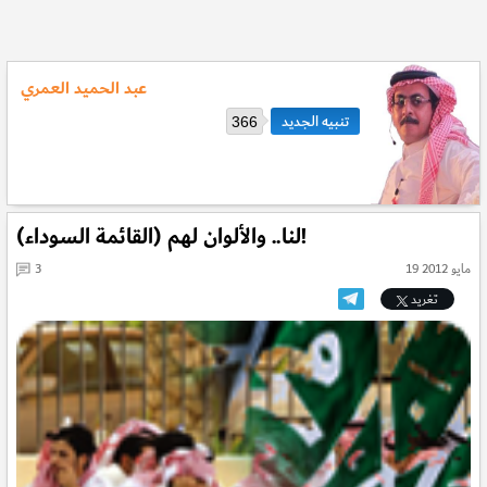
عبد الحميد العمري
366
(القائمة السوداء) لنا.. والألوان لهم!
19 مايو 2012
3
تغريد