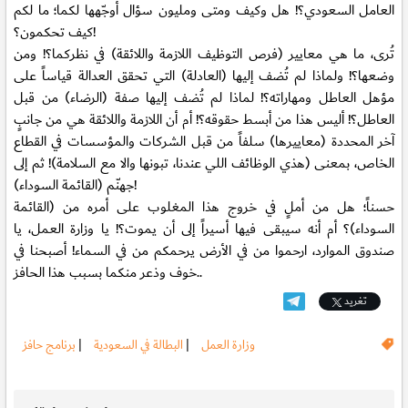
العامل السعودي؟! هل وكيف ومتى ومليون سؤال أوجّهها لكما؛ ما لكم
كيف تحكمون؟!
تُرى، ما هي معايير (فرص التوظيف اللازمة واللائقة) في نظركما؟! ومن
وضعها؟! ولماذا لم تُضف إليها (العادلة) التي تحقق العدالة قياساً على
مؤهل العاطل ومهاراته؟! لماذا لم تُضف إليها صفة (الرضاء) من قبل
العاطل؟! أليس هذا من أبسط حقوقه؟! أم أن اللازمة واللائقة هي من جانبٍ
آخر المحددة (معاييرها) سلفاً من قبل الشركات والمؤسسات في القطاع
الخاص، بمعنى (هذي الوظائف اللي عندنا، تبونها والا مع السلامة)! ثم إلى
جهنّم (القائمة السوداء)!
حسناً؛ هل من أملٍ في خروج هذا المغلوب على أمره من (القائمة
السوداء)؟ أم أنه سيبقى فيها أسيراً إلى أن يموت؟! يا وزارة العمل، يا
صندوق الموارد، ارحموا من في الأرض يرحمكم من في السماء! أصبحنا في
خوف وذعر منكما بسبب هذا الحافز..
تغريد
وزارة العمل
|
البطالة في السعودية
|
برنامج حافز
.