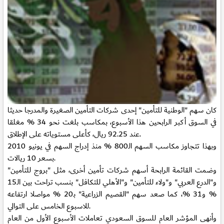
كان سهم "الوطنية للتأمين" إحدى شركات التأمين الصغيرة والمدرجا حديثا
في السوق أكبر الرابحين هذا الأسبوع، بمكاسب بلغت نحو 34 % مغلقا
عند 92.25 ريال، كأعلى مستوياته على الإطلاق.
وبهذا تتجاوز مكاسب السهم الـ800 % منذ إدراج السهم في يونيو 2010
بسعر 10 ريالات.
وضمت القائمة الرابحة أسهم شركات تأمين أخرى، مثل "بروج للتأمين"
و"الدرع العربي" و"ولاء للتأمين" و"الأهلي للتكافل" بنسب تراحت بين الـ15
% و31 %، كما صعد سهم "القصيم الزراعية" بـ20 % مواصلا ارتفاعه
للاسبوع الخامس على التوالي.
وأنهى المؤشر العام للسوق السعودي تعاملات الأسبوع الأول من العام