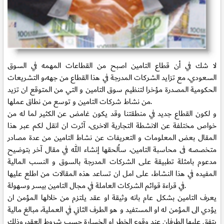
لا شك في أن قطاع التامين اصبح من القطاعات المهمه في السوق
السعودي، مع تزايد الشركات المدرجة في هذا القطاع من جهه،و التشريعات
الحكومية المصدرة مؤخرا لتنظيم سوق التامين و التي من المتوقع ان تزيد
من نشاط شركات التامين و توسع من نطاق عملها.
و لكون القطاع جديد في منطقتنا وقد يكون غامض عن الكثير لما له من
خواص مختلفة عن الانشطة التجارية الاخرى، آثرت ان انقل لكم عبر هذا
المقال بعض المعلومات و التعريفات عن نشاط التامين من عدة مصادر
متخصصه فى محاسبة التامين، ساُلحقها إنشاء الله في مقال آخر بتوضيح
مدعوم بامثلة تطبيقة على الشركات المدرجة بالسوق و النسب المالية
المفيده في هذا النشاط، على امل ان تساعد هذه المقالات من اطلع عليها
في قراءة قوائم الشركات العاملة في مجال التامين بيسر وسهولة.
يعرف التامين بشكل عام بانه وثيقة او عقد يلتزم من خلالها المؤمن ان
يؤدي الى المؤمن له او المستفيد و هو الطرف الثاني في العملية، مبالغ مالية
يتفق عليها الطرفان عند وقوع الخطر او الخسارة حسب شروط العقد، وذلك