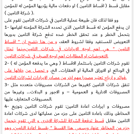
مقابل قسط ( اقساط التامين ) او دفعات مالية يؤديها المؤمن له للمؤمن
( شركة التامين ).
وو فقا لذلك فان طبيعة عملية التامين في شركات التامين تقوم على
ان يدفع المؤمن له قسط التامين الذي تحدده الشركة المؤمنه لقيامها
1-
بتحمل الخطر و عند تحقق الخطر ضده تدفع شركة التامين بدورها
التعويض للمستفيد وفقا لشروط العقد،
و من هنا يتضح ان " اقساط
التامين " هي اهم اوجه الايرادات في شركات التامين،بينما
تمثل
التعويضات او المطالبات اهم اوجه الصرف في شركات التامين.
تقوم شركات التامين باستثمار الاقساط ( وهي ما يدفعه المؤمن له )
2-
في الودائع او الاوراق المالية او العقارات.. الخ،
و تحصل من
خلالها على
فوائد و ارباح تعتبر مصدرا مهم اخر من مصادر الايرادات لشركات التامين.
تنفق شركات التامين كغيرها من الشركات مصروفات متعدده مثل
3-
المصروفات الادارية و العمومية – و الاجور و البدلات... وغيرها من
المصروفات المتعارف عليها.
مصروفات و ايرادات اعادة التامين: تقوم شركات التامين بتوزيع
4-
المخاطر، وذلك باعادة التامين على جزء من عملياتها لدى شركات اعادة
التامين مقابل
قسط تدفعة الشركة للشركة الاخرى و التي تقوم بتحمل
جزء من المخاطر عنها، ويسمى هذا القسط " بقسط اعادة التامين، وهو