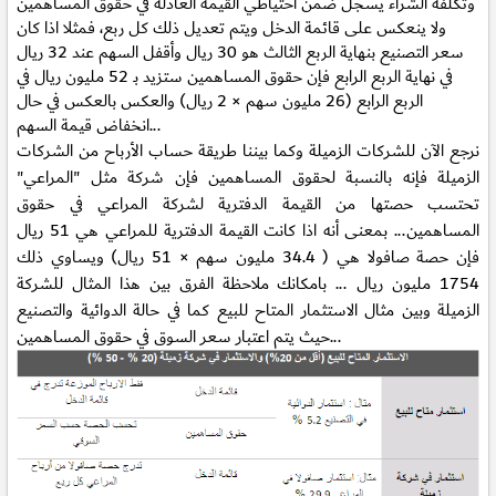
وتكلفة الشراء يسجل ضمن احتياطي القيمة العادلة في حقوق المساهمين
ولا ينعكس على قائمة الدخل ويتم تعديل ذلك كل ربع، فمثلا اذا كان
سعر التصنيع بنهاية الربع الثالث هو 30 ريال وأقفل السهم عند 32 ريال
في نهاية الربع الرابع فإن حقوق المساهمين ستزيد بـ 52 مليون ريال في
الربع الرابع (26 مليون سهم × 2 ريال) والعكس بالعكس في حال
انخفاض قيمة السهم...
نرجع الآن للشركات الزميلة وكما بيننا طريقة حساب الأرباح من الشركات
الزميلة فإنه بالنسبة لحقوق المساهمين فإن شركة مثل "المراعي"
تحتسب حصتها من القيمة الدفترية لشركة المراعي في حقوق
المساهمين... بمعنى أنه اذا كانت القيمة الدفترية للمراعي هي 51 ريال
فإن حصة صافولا هي ( 34.4 مليون سهم × 51 ريال) ويساوي ذلك
1754 مليون ريال ... بامكانك ملاحظة الفرق بين هذا المثال للشركة
الزميلة وبين مثال الاستثمار المتاح للبيع كما في حالة الدوائية والتصنيع
حيث يتم اعتبار سعر السوق في حقوق المساهمين...