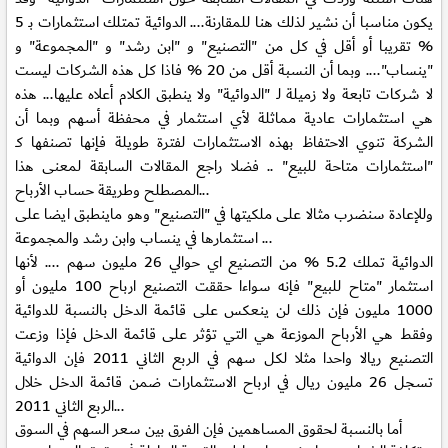
يكون مناسبا أن نشير لذلك هنا للمقارنة.... الدوائية تمتلك استثمارات بـ 5
% تقريبا أو أقل في كل من "التصنيع" و "ابن رشد" و "المجموعة" و
"ينساب".... وبما أن النسبة أقل من 20 % فاذا كل هذه الشركات ليست
لا شركات تابعة ولا زميلة لـ "الدوائية" ولا ينطبق الكلام أعلاه عليها... هذه
هي استثمارات عادية مماثلة لأي استثمار في محفظة أسهم وبما أن
الشركة تنوي الاحتفاظ بهذه الاستثمارات لفترة طويلة فإنها تصنفها كـ
"استثمارات متاحة للبيع" .. فضلا راجع المقالات السابقة لمعنى هذا
المصطلح وطريقة حساب الأرباح...
وللإعادة سنضرب مثالا على ملكيتها في "التصنيع" وهو ماينطبق ايضا على
استثمارها في ينساب وابن رشد والمجموعة ...
الدوائية تملك 5.2 % من التصنيع اي حوالي 26 مليون سهم .... لأنها
استثمار "متاح للبيع" فإنه سواءا حققت التصنيع ارباح 100 مليون أو
1000 مليون فإن ذلك لن ينعكس على قائمة الدخل بالنسبة للدوائية
وفقط هي الأرباح الموزعة هي التي تؤثر على قائمة الدخل فإذا وزعت
التصنيع ريالا واحدا مثلا لكل سهم في الربع الثاني 2011 فإن الدوائية
تسجل 26 مليون ريال في ارباح الاستثمارات ضمن قائمة الدخل خلال
الربع الثاني 2011...
أما بالنسبة لحقوق المساهمين فإن الفرق بين سعر السهم في السوق