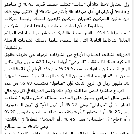
وفي المقابل لاحظ مثلا أن "سابك" تمتلك حصصا قدرها 43 % في سافكو
و 35 % في كيان اي أقل من 50 % وأكثر من 20 % في الاثنتين ومع ذلك
فإن هاتين الشركتين تعتبران شركتين تابعتين لسابك وليستا شركات
زميلة وذلك لأن لسابك سيطرة ادارية فعلية على الشركتين..
كيف عرفنا ذلك؟؟... الأمر بسيط فالشركات تنشر في ايضاحات القوائم
المالية شركاتها التابعة التي لها سيطرة عليها وكذلك الشركات الزميلة
والشقيقة..
الطريقة الشائعة لحساب الأرباح من الشركات الزميلة هي طريقة حقوق
الملكية فمثلا اذا حققت "المراعي" أرباحا قدرها 420 مليون ريال خلال
الربع الثالث فإن صافولا تحتسب 29.9 % من هذه الأرباح في قائمة الدخل
ضمن بند "صافي حصة الأرباح من الشركات الزميلة" ، واذا حققت "هرفي"
30 مليون ريال في الربع الثالث فإن "صافولا" تحتسب 49 % من هذه
الارباح مباشرة ضمن هذا البند ويتم ذلك بنفس الطريقة في كل ربع مالي.
نفس مثال المراعي ينطبق على الحالات المماثلة كمثل ملكية "اتصالات
الامارات" في "موبايلي" وهي 27 %، أو "زين الأم" في "زين السعودية"
وهي 25 % ، أو "المتطورة" في شركة خدمات النفط البحرينية وهي 20 %
، أو "زجاج" في "جلفجارد" وهي 45 % ، أو "الملاحة" القطرية في "ناقلات"
وهي 30 % ..............الخ
هناك اسئلة وردت في المقالات السابقة حول استثمارات "الدوائية" وقد