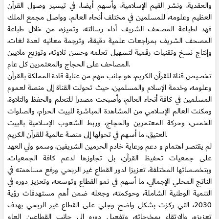
والعقدية، ونشر القيم الإسلامية، وأسهم أيضا، في تيسير وصول القرآن
العظيم وعلومه، للمسلمين في مختلف أنحاء العالم. وواصل مجمع الملك
فهد لطباعة المصحف الشريف أداء رسالته، وتميزه، من خلال طباعة
المصحف الشريف بمراجعات علمية دقيقة، وترجمة معانيه لعدة لغات،
وإنتاج نسخ وتقنيات رقمية لتسهيل تعلمه وحسن تلاوته، وتوزيع ملايين
المصاحف على الحجاج والمعتمرين كل عام.
تخصيص قناة للقرآن الكريم، هو جانب مهم من عناية قادة المملكة بالقرآن
وعلومه، وخدمة الإسلام والمسلمين، حيث تحولت القناة إلى منصة لعموم
المسلمين في كافة أنحاء العالم، وأصبحت مصدرا للتعلم والحفظ والتلاوة،
ومكنت العالم الإسلامي من المشاهدة المباشرة للبيت الحرام، والصلوات
الخمس، وحركة المعتمرين والحجاج، وربط الشعوب الإسلامية بالبيت
العتيق، ما أسهم في تحولها إلى منصة عالمية للقرآن الكريم.
لم يقتصر اهتمام و دعم ورعاية خادم الحرمين الشريفين، وسمو ولي العهد
على جمعيات تحفيظ القرآن، بل تجاوزها لدعم كافة الجمعيات،
وبتخصصاتها المختلفة، تعزيزا لدور القطاع غير الربحي ورفع مساهمته في
الناتج المحلي الإجمالي، ما أسهم في نمو القطاع وتوسعه، وتعزيز دوره في
التنمية الوطنية الشاملة، وحوكمته، وجعله ضمن أهم مستهدفات رؤية
2030، التي ركزت بشكل واضح وجلي على القطاع غير الربحي بهدف
تعزيزه، والارتقاء بمخرجاته، وتفعيل دوره إلى جانب القطاعين العام