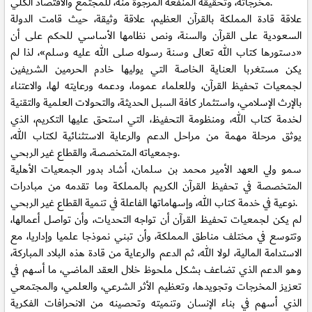
مخرجاته، وتحقيقه المنفعة المرجوة منه، للمجتمع والاقتصاد الكلي.
علاقة قادة المملكة بالقرآن العظيم، علاقة وثيقة، حيث قامت الدولة
السعودية على القرآن والسنة، ونص نظامها الأساسي للحكم على أن
«دستورها كتاب الله تعالى وسنة رسوله صلى الله عليه وسلم»، لذا لم
يكن مستغربا العناية الخاصة التي يوليها خادم الحرمين الشريفين
لجمعيات تحفيظ القرآن، وللعلماء عموما، ودعمه ورعايته لها، والاعتناء
بالإرث الإسلامي، واستثمار كافة السبل الحديثة، والتحولات العلمية والتقنية
لخدمة كتاب الله، ومنظومة التحفيظ، التي استحق عليها التكريم، الذي
يوثق مرحلة مهمة من مراحل الدعم والرعاية الاستثنائية لكتاب الله،
وجمعياته المتخصصة، والقطاع غير الربحي.
سمو ولي العهد الأمير محمد بن سلمان، أشاد بدور الجمعيات الأهلية
المتخصصة في تحفيظ القرآن الكريم بالمملكة وما تقدمه من مبادرات
نوعية في خدمة كتاب الله، وإسهاماتها الفاعلة في تنمية القطاع غير الربحي.
لم يكن لجمعيات تحفيظ القرآن أن تواجه التحديات، وأن تواصل أعمالها،
وتتوسع في مختلف مناطق المملكة، وأن تبني نموذجا علميا وإداريا، مع
الاستدامة المالية، لولا الله، ثم الدعم والرعاية من قادة هذه البلاد المباركة،
وهو الدعم الذي تضاعف بشكل ملحوظ خلال العقد الماضي، ما أسهم في
تعزيز المخرجات وتجويدها، وتعظيم الأثر الشرعي، والعلمي، والمجتمعي
الذي أسهم في بناء الإنسان وتنميته وتحصينه من الانحرافات الفكرية