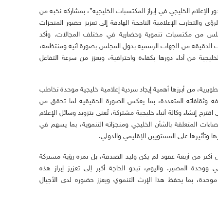
ور الإعلام الخليجي في إبراز المكتسبات الخليجية”، بمشاركة نخبة من
ؤى والتجارب الإعلامية الناجحة الهادفة إلى تعزيز حضور المنجزات
المجلس من مكتسبات تنموية وحضارية في مختلف المجالات. وأكد
ت الدقيقة من الجهات الرسمية بدول المجلس بصورة آنية ومنتظمة،
ليجية من أداء دورها بكفاءة واحترافية، ويعزز من سرعة التفاعل
طويرية، من أبرزها أهمية إيجاد سردية إعلامية خليجية موحدة تخاطب
تلفة وثقافاته المتعددة، بما يعكس الصورة الحقيقية لما تحقق من
اقترح إنشاء وكالة أنباء خليجية مشتركة، تُعنى بتزويد وسائل الإعلام
حصاءات المتعلقة بالشأن الخليجي ومنجزاته التنموية، بما يسهم في
ها وتأثيرها على المستويين الإقليمي والدولي.
 أكثر من أربعة عقود لم يكن وليد الصدفة، بل ثمرة رؤية مشتركة
 ووحدة المصير. واليوم، تبدو الحاجة أكبر إلى تعزيز إبراز هذه
ة موحدة، بما يحفظ هذا الإرث التنموي ويعزز حضوره لدى الأجيال