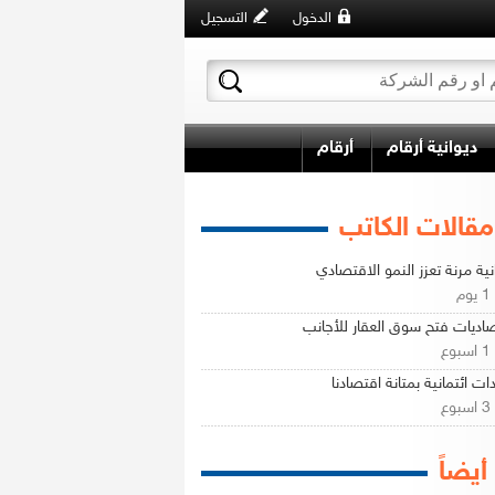
الدخول
التسجيل
ديوانية أرقام
أرقام
مقالات الكاتب
نية مرنة تعزز النمو الاقتصادي
م
اديات فتح سوق العقار للأجانب
ع
دات ائتمانية بمتانة اقتصادنا
ع
 أيضاً