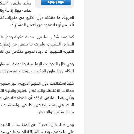
جسّد ملتقى “المكت
نظمه جهاز إذاعة وتل
العربية، ما حققته دول الخليج من منجزات ت
أكثر من أربعة عقود من العمل المشترك.
كما وقد شكّل الملتقى منصة فكرية وحوارية 
التعاون الخليجي، وأبرزت ما تحقق من إنجازات
التجربة الخليجية في بناء نموذج متكامل من ا
وفي ظل التحولات الإقليمية والدولية المتسار
للتكامل والتعاون القائم على وحدة المصير والر
فقد استطاعت دول الخليج العربية، عبر مسير
مجالات الاقتصاد والطاقة والتعليم والبنية التح
ويأتي هذا الملتقى ليؤكد أن المحافظة على 
المجتمعي بقيم التعاون الخليجي، واستشراف 
من الاستقرار والازدهار.
ومن هنا، فإن الحديث عن المكتسبات الخليجية
على ما تحقق، وتعزيز الشراكة الخليجية في موا