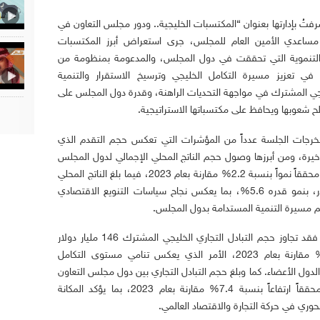
رفتُ بإدارتها بعنوان “المكتسبات الخليجية.. ودور مجلس التعاون في
ة مساعدي الأمين العام للمجلس، جرى استعراض أبرز المكتسبات
 والتنموية التي تحققت في دول المجلس، والمدعومة بمنظومة من
في تعزيز مسيرة التكامل الخليجي وترسيخ الاستقرار والتنمية
جي المشترك في مواجهة التحديات الراهنة، وقدرة دول المجلس على
ح شعوبها ويحافظ على مكتسباتها الاستراتيجية.
خرجات الجلسة عدداً من المؤشرات التي تعكس حجم التقدم الذي
يرة، ومن أبرزها وصول حجم الناتج المحلي الإجمالي لدول المجلس
إلى نحو 2.325 تريليون دولار بالأسعار الجارية، محققاً نمواً بنسبة 2.2% مقارنة بعام 2023، فيما بلغ الناتج المحلي
للقطاع غير النفطي نحو 1.766 تريليون دولار، بنمو قدره 5.6%، بما يعكس نجاح سياسات التنويع الاقتصادي
 مسيرة التنمية المستدامة بدول المجلس.
وفي مجال التجارة البينية بين دول المجلس، فقد تجاوز حجم التبادل التجاري الخليجي المشترك 146 مليار دولار
خلال عام 2024، مسجلاً نموًا بنسبة 9.8% مقارنة بعام 2023، الأمر الذي يعكس تنامي مستوى التكامل
 الدول الأعضاء. كما وبلغ حجم التبادل التجاري بين دول مجلس التعاون
والعالم الخارجي نحو 1.589 تريليون دولار، محققاً ارتفاعاً بنسبة 7.4% مقارنة بعام 2023، بما يؤكد المكانة
حوري في حركة التجارة والاقتصاد العالمي.