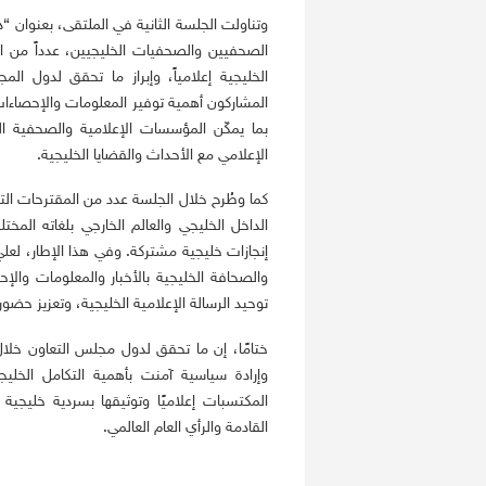
وتناولت الجلسة الثانية في الملتقى، بعنوان “د
الصحفيين والصحفيات الخليجيين، عدداً من الر
الخليجية إعلامياً، وإبراز ما تحقق لدول 
المشاركون أهمية توفير المعلومات والإحصاءا
بما يمكّن المؤسسات الإعلامية والصحفية الخ
الإعلامي مع الأحداث والقضايا الخليجية.
كما وطُرح خلال الجلسة عدد من المقترحات الت
الداخل الخليجي والعالم الخارجي بلغاته المخ
إنجازات خليجية مشتركة. وفي هذا الإطار، لعلي 
والصحافة الخليجية بالأخبار والمعلومات والإ
توحيد الرسالة الإعلامية الخليجية، وتعزيز حضور
ختامًا، إن ما تحقق لدول مجلس التعاون خلال
وإرادة سياسية آمنت بأهمية التكامل الخليجي
المكتسبات إعلاميًا وتوثيقها بسردية خليجي
القادمة والرأي العام العالمي.