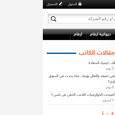
الدخول
التسجيل
ديوانية أرقام
أرقام
مقالات الكاتب
اء.. كيمياء السعادة
م
اضي تصعد والفلل تهبط.. ماذا يحدث في السوق
اري؟
م
صبحت الخوارزميات اللاعب الخفي في تاسي؟
ع