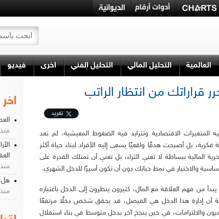
العالمية
التحليل المالي
التحليل الفني
اخرى
فيديو
تتحرر قراراتك من انتظار الراتب
اخر 
تغريد
العط
منذ 2 يو
ه المتغيرات الاقتصادية وتتزايد فيه الضغوط المعيشية، لم تعد
الأر
ية فكرية، بل أصبحت هدفًا واقعيًا يسعى إليه الأفراد لبناء حياة أكثر
العق
لحرية المالية ببساطة لا تعني الثراء، بل تعني أن تمتلك القدرة على
منذ 5 يو
أساسية والاختيار في نمط حياتك دون أن تكون أسيرًا للدخل الشهري.
هل أ
 يبدأ من فهم العلاقة مع المال، كثيرون ينظرون إلى الدخل باعتباره
منذ 1 اسبو
يقة أن إدارة هذا الدخل هي الفيصل، قد يحقق شخص دخلًا مرتفعًا
لديون والالتزامات، في حين ينجح آخر بدخل متوسط في بناء استقلال