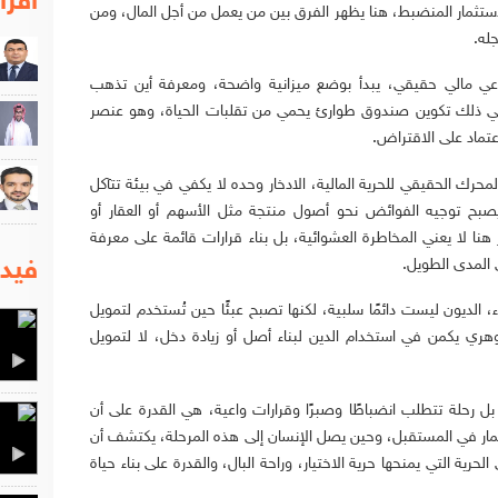
اقرا
لاستثمار المنضبط، هنا يظهر الفرق بين من يعمل من أجل المال، ومن
له.
 وعي مالي حقيقي، يبدأ بوضع ميزانية واضحة، ومعرفة أين تذهب
، يلي ذلك تكوين صندوق طوارئ يحمي من تقلبات الحياة، وهو عنصر
عتماد على الاقتراض.
محرك الحقيقي للحرية المالية، الادخار وحده لا يكفي في بيئة تتآكل
يصبح توجيه الفوائض نحو أصول منتجة مثل الأسهم أو العقار أو
ر هنا لا يعني المخاطرة العشوائية، بل بناء قرارات قائمة على معرفة
 المدى الطويل.
فيدي
ذكاء، الديون ليست دائمًا سلبية، لكنها تصبح عبئًا حين تُستخدم لتمويل
هري يكمن في استخدام الدين لبناء أصل أو زيادة دخل، لا لتمويل
ل رحلة تتطلب انضباطًا وصبرًا وقرارات واعية، هي القدرة على أن
مار في المستقبل، وحين يصل الإنسان إلى هذه المرحلة، يكتشف أن
رية التي يمنحها حرية الاختيار، وراحة البال، والقدرة على بناء حياة