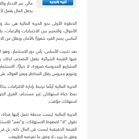
مالي عبر الادخار وا
يجعل المال يعمل لأج
الخطوة الأولى نحو الحرية المالية هي بناء
الأموال، والتمييز بين الاحتياجات والرغبات
أساسي يمنح الفرد شعورًا بالأمان ويقلل من الا
بعد تثبيت الأساس، يأتي دور الاستثمار، وهو ال
فيها القيمة الشرائية بفعل التضخم، لذلك 
المشاريع المدروسة ضرورة، لا خيارًا، الاستثما
وتنويع مدروس يقلل المخاطر ويعزز العوائد على
الحرية المالية أيضًا ترتبط بإدارة الالتزامات ب
نمط حياة استهلاكي غير مستدام، الفرق الجو
استهلاك مؤقت.
الحرية المالية ليست محطة تصل إليها فجأة، ب
تقول "لا" لضغوط الاستهلاك، و"نعم" للاستث
القيمة الحقيقية ليست في المال ذاته، بل في الح
وفق ما يريد، لا وفق ما تفرضه الظروف.