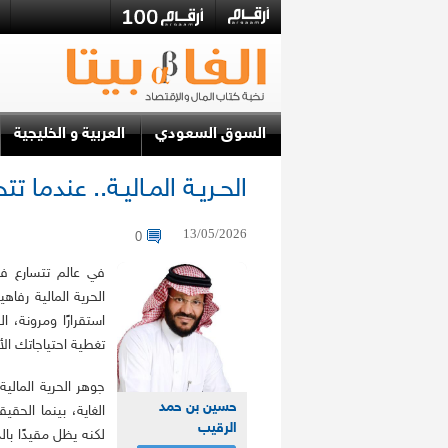
السوق السعودي
العربية و الخليجية
الحـريـة المـاليـة.. عندما 
13/05/2026
0
في عالم تتسارع في
الحرية المالية رفاه
استقرارًا ومرونة، ا
تغطية احتياجاتك ال
جوهر الحرية المالية
حسين بن حمد
الغاية، بينما الحق
الرقيب
لكنه يظل مقيدًا با