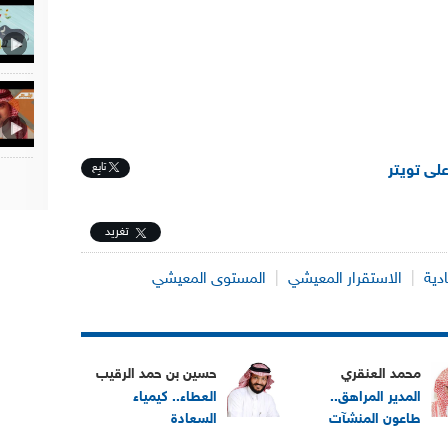
تابِع
على تويتر
تغريد
دية
|
الاستقرار المعيشي
|
المستوى المعيشي
محمد العنقري
حسين بن حمد الرقيب
المدير المراهق..
العطاء.. كيمياء
طاعون المنشآت
السعادة