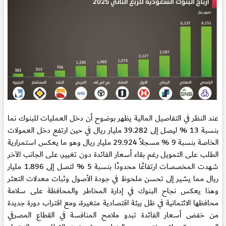
عند النظر في التفاصيل المالية يظهر بوضوح أن دخل العمليات للبنوك نما
بنسبة 13 % ليصل إلى 39.282 مليار ريال في حين ارتفع دخل العمولات
الخاصة بنسبة 9 % مسجلاً 29.924 مليار ريال وهو ما يعكس استمرارية
الطلب على التمويل رغم بقاء أسعار الفائدة دون تغيير، على الجانب الآخر
شهدت المخصصات ارتفاعًا محدودًا بنسبة 5 % لتصل إلى 1.896 مليار
ريال مما يشير إلى تحسن ملحوظ في جودة الأصول وثبات معدلات التعثر
وهذا يعكس نجاح البنوك في إدارة المخاطر والمحافظة على سلامة
محافظها الائتمانية في ظل بيئة اقتصادية متغيرة، ومع اقتراب دورة جديدة
من خفض أسعار الفائدة تبدو ملامح المنافسة في القطاع المصرفي