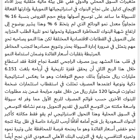
متغيرات السوق المحلي والدولي ففي ظل بيئة مالية متقلبة يبرز الأداء
الإيجابي كدليل على نجاح البنوك في استراتيجياتها التمويلية وإدارتها الفعالة
للسيولة ما ساعد على توسيع أصولها ورفع حجم القروض بنسبة 16 %
متجاوزًا معدل نمو الودائع الذي لم يتخطَ 6 % وهذا يشير بوضوح إلى
ارتفاع شهية البنوك للمخاطرة التمويلية وتحولها نحو تلبية الطلب المتزايد
على التمويل في القطاعات الاقتصادية المختلفة لكن هذا النمو يصاحبه تحدٍ
مهم يتمثل في ضرورة إدارة السيولة بحذر وتنويع مصادرها لتجنب المخاطر
المرتبطة بتقلبات أسعار الفائدة وضمان استدامة النمو.
في قلب هذا المشهد يبرز مصرف الراجحي كقصة نجاح لافتة فقد استطاع
خلال هذا الربع الثاني أن يحقق قفزة تاريخية في أرباحه بلغت 6.151
مليارات ريال متجاوزًا بذلك جميع التوقعات وهو ما يعكس استراتيجية
ذكية ونوعية اعتمدها المصرف تمثلت في استقطاب استثمارات ضخمة
تجاوزت قيمتها 120 مليار ريال من خلال عقود مرابحة ضمن بند مطلوبات
للبنوك الأخرى حسب قوائم المصرف للربع الأول مما وفر له سيولة
واسعة مكنته من التوسع الكبير في تقديم التمويل ودعم نشاطه التوسعي
في السوق المحلية وهذا التحول الاستراتيجي لم يقوِ فقط مكانته كأكبر
البنوك السعودية بل فتح أمامه آفاقًا أرحب للريادة خاصة في ظل بيئة تتجه
نحو خفض أسعار الفائدة وهو ما يمنحه فرصة للمحافظة على وتيرة نموه
وتميزه التنافسي، يليه في الترتيب البنك الأهلي السعودي الذي نجح أيضًا