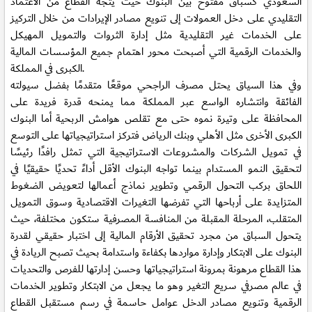
السعودي كسباق مفتوح بين البنوك حيث يتجه القطاع من الاعتماد
التقليدي على دخل العمولات إلى تنويع مصادر الإيرادات من خلال التركيز
على الخدمات غير التقليدية مثل إدارة الثروات والتمويل المهيكل
والخدمات الرقمية التي أصبحت محور اهتمام جميع المؤسسات المالية
الكبرى في المملكة.
وفي هذا السياق يحتل مصرف الراجحي موقعًا متقدمًا بفضل سيولته
الفائقة وانتشاره الواسع عبر المملكة مما يمنحه قدرة فريدة على
المحافظة على وتيرة نموه حتى مع تقلص هوامش الربحية أما البنوك
الكبرى الأخرى مثل الأهلي وبنك الرياض فتركز استراتيجياتها على التوسع
في تمويل الشركات والمشروعات الاستراتيجية التي تمثل رافدًا رئيسًا
لتحقيق النمو المستدام بينما تواجه البنوك الأقل أداءً تحديًا حقيقيًا في
اللحاق بركب التحول الرقمي وتطوير نماذج أعمالها لتعويض الضغوط
المتزايدة على أرباحها التي تفرضها التغيرات الاقتصادية وسوق التمويل
المتقلب، المرحلة المقبلة من المنافسة المصرفية ستكون مختلفة، حيث
يتحول السباق من مجرد تحقيق الأرقام المالية إلى اختبار حقيقي لقدرة
البنوك على الابتكار وإدارة مواردها بكفاءة واستدامة بحيث تصبح الريادة في
هذا القطاع مرهونة بمرونة استراتيجياتها وحسن إدارتها للفرص والتحديات
في عالم مصرفي سريع التغير وهو ما يجعل من الابتكار وتطوير الخدمات
الرقمية وتنويع مصادر الدخل عوامل حاسمة في رسم مستقبل القطاع