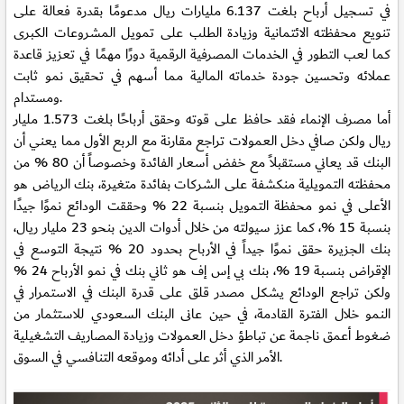
في تسجيل أرباح بلغت 6.137 مليارات ريال مدعومًا بقدرة فعالة على
تنويع محفظته الائتمانية وزيادة الطلب على تمويل المشروعات الكبرى
كما لعب التطور في الخدمات المصرفية الرقمية دورًا مهمًا في تعزيز قاعدة
عملائه وتحسين جودة خدماته المالية مما أسهم في تحقيق نمو ثابت
ومستدام.
أما مصرف الإنماء فقد حافظ على قوته وحقق أرباحًا بلغت 1.573 مليار
ريال ولكن صافي دخل العمولات تراجع مقارنة مع الربع الأول مما يعني أن
البنك قد يعاني مستقبلاً مع خفض أسعار الفائدة وخصوصاً أن 80 % من
محفظته التمويلية منكشفة على الشركات بفائدة متغيرة، بنك الرياض هو
الأعلى في نمو محفظة التمويل بنسبة 22 % وحققت الودائع نموًا جيدًا
بنسبة 15 %، كما عزز سيولته من خلال أدوات الدين بنحو 23 مليار ريال،
بنك الجزيرة حقق نموًا جيداً في الأرباح بحدود 20 % نتيجة التوسع في
الإقراض بنسبة 19 %، بنك بي إس إف هو ثاني بنك في نمو الأرباح 24 %
ولكن تراجع الودائع يشكل مصدر قلق على قدرة البنك في الاستمرار في
النمو خلال الفترة القادمة، في حين عانى البنك السعودي للاستثمار من
ضغوط أعمق ناجمة عن تباطؤ دخل العمولات وزيادة المصاريف التشغيلية
الأمر الذي أثر على أدائه وموقعه التنافسي في السوق.