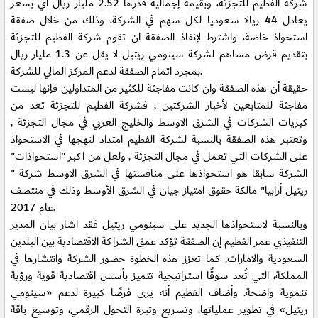
شركة الفطيم للتجزئة، وبقيمة إجمالية قدرها 2.52 مليار ريال أي بسعر
يعادل 44 ريالا سعوديا لكل سهم في الشركة، وذلك من خلال صفقة
استحواذ خاصة، واشترط لإنفاذ الصفقة ان تقوم شركة الفطيم للتجزئة
بتقديم قرض مساهم لشركة سينومي ريتيل لا يقل عن 1.3 مليار ريال
بمجرد اتمام الصفقة لدعم المركز المالي للشركة.
حقيقة أن هذه الصفقة وان كانت مفاجئة للكثير من المتداولين فإنها ليست
مفاجئة للمتابعين لأخبار الشركتين , فشركة الفطيم للتجزئة تعد من
كبريات الشركات في الشرق الاوسط والخليج العربي في مجال التجزئة ,
وتعتبر هذه الصفقة بالنسبة لشركة الفطيم امتداد لنهجها في الاستحواذ
على الشركات التي تعمل في مجال التجزئة , ولعل من اكبر "استحواذات"
الشركة سابقا هو استحواذها على منافستها في الشرق الاوسط شركة "
ريتيل أرابيا" مالكة حقوق امتياز جيان في الشرق الأوسط وذلك في منتصف
عام 2017.
وبالنسبة لاستحواذها الجديد على سينومي ريتيل فقد اشار بيان المدير
التنفيذي عمر الفطيم إن الصفقة تؤكد عمق الشراكة الاقتصادية بين البلدين
السعودية والامارات, كما تعزز هذه الخطوة حضور الشركة وانتشارها في
المملكة، التي تُعد سوقًا استراتيجية تتميز بأسس اقتصادية قوية ورؤية
تنموية واضحة. وأضاف الفطيم أنه يرى فرصًا كبيرة لدعم «سينومي
ريتيل» في تطوير عملياتها، وتسريع وتيرة التحول الرقمي، وتوسيع باقة