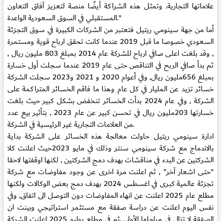
علاماتها التجارية. وتمثل هذه الشراكة أيضًا منصة لتعزيز آفاق التعاون
المستقبلي في السوق السعودية الواعدة."
أما من جهة سينومي ريتيل فتعتبر من الشركات الكبيرة في سوق التجزئة
السعودي خصوصا ما قبل 2019 عندما كانت تحقق ارباح قوية ومستمرة
, وقد بلغت اعلى صافي ارباح للشركة عام 2014 بمبلغ 803 مليون ريال ,
ثم بدأ صافي الربح في التناقص حتى عام 2019 عندما سجلت أول خسارة
بمبلغ 656مليون ريال, وفي أعوام 2020 و 2021 و2023 سجلت الشركة
خسائر تزيد عن المليار في كل عام وهذا ما فاقم الخسائر المتراكمة على
الشركة , وفي عام 2024 بدأت الخسائر تنخفض بشكل كبير حيث بلغت
خسارتها 203مليون ريال في تحسن كبير عن عام 2023 , بتأثير بيع عدد
من العلامات التجارية غير الرئيسية في الشركة.
ادارة سينومي ريتيل حاولت معالجة هذه الخسائر على الشركة بداية
بالاندماج مع شركة سينومي سنتر وذلك في مايو 2023حيث اعلنت كلا
الشركتين عن البدء في مناقشات بهدف دمج الشركتين , لكنها اوقفتها لاحقا
"حتى اشعار آخر" , ثم اعلنت مرة اخرى عن وجود مفاوضات مع شركة
تجزئة عالمية كبرى في اغسطس 2024 بهدف دمج بعض الوكالات ولكنها
مطلع عام 2025 اعلنت عن انهاء المفاوضات دون التوصل الى اتفاق, وفي
نفس اليوم اعلنت عن دراسة صفقة مع مستثمر استراتيجي وبينت ان
الصفقة لا تزال في مراحلها الأولى ,ثم في مطلع يوليو 2025 اعلنت الشركة