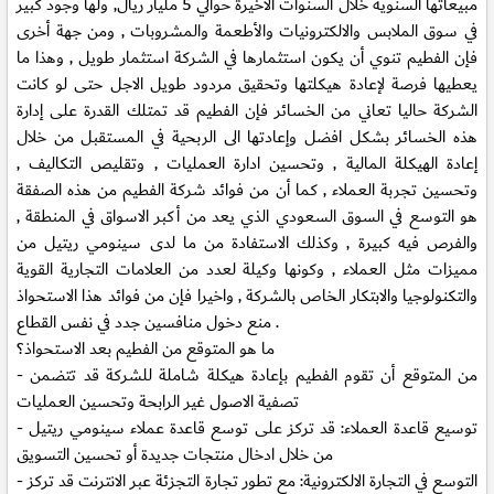
مبيعاتها السنوية خلال السنوات الاخيرة حوالي 5 مليار ريال, ولها وجود كبير
في سوق الملابس والالكترونيات والأطعمة والمشروبات , ومن جهة أخرى
فإن الفطيم تنوي أن يكون استثمارها في الشركة استثمار طويل , وهذا ما
يعطيها فرصة لإعادة هيكلتها وتحقيق مردود طويل الاجل حتى لو كانت
الشركة حاليا تعاني من الخسائر فإن الفطيم قد تمتلك القدرة على إدارة
هذه الخسائر بشكل افضل وإعادتها الى الربحية في المستقبل من خلال
إعادة الهيكلة المالية , وتحسين ادارة العمليات , وتقليص التكاليف ,
وتحسين تجربة العملاء , كما أن من فوائد شركة الفطيم من هذه الصفقة
هو التوسع في السوق السعودي الذي يعد من أكبر الاسواق في المنطقة ,
والفرص فيه كبيرة , وكذلك الاستفادة من ما لدى سينومي ريتيل من
مميزات مثل العملاء , وكونها وكيلة لعدد من العلامات التجارية القوية
والتكنولوجيا والابتكار الخاص بالشركة , واخيرا فإن من فوائد هذا الاستحواذ
منع دخول منافسين جدد في نفس القطاع .
ما هو المتوقع من الفطيم بعد الاستحواذ؟
- من المتوقع أن تقوم الفطيم بإعادة هيكلة شاملة للشركة قد تتضمن
تصفية الاصول غير الرابحة وتحسين العمليات
- توسيع قاعدة العملاء: قد تركز على توسع قاعدة عملاء سينومي ريتيل
من خلال ادخال منتجات جديدة أو تحسين التسويق
- التوسع في التجارة الالكترونية: مع تطور تجارة التجزئة عبر الانترنت قد تركز