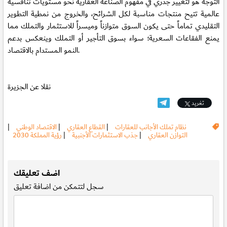
التوجه هو لتغيير جذري في مفهوم الصناعة العقارية نحو مستويات تنافسية
عالمية تتيح منتجات مناسبة لكل الشرائح، والخروج من نمطية التطوير
التقليدي تماماً حتى يكون السوق متوازناً وميسراً للاستثمار والتملك مما
يمنع الفقاعات السعرية؛ سواء بسوق التأجير أو التملك وينعكس بدعم
النمو المستدام بالاقتصاد.
نقلا عن الجزيرة
تغريد
نظام تملك الأجانب للعقارات
|
القطاع العقاري
|
الاقتصاد الوطني
|
التوازن العقاري
|
جذب الاستثمارات الأجنبية
|
رؤية المملكة 2030
.
اضف تعليقك
سجل
لتتمكن من اضافة تعليق