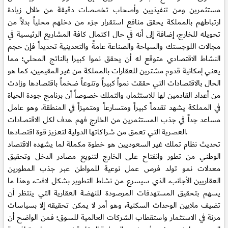
مستثمرين ومن تنفيذيين وأصحاب تخصصات دقيقة من خلال زيادة
ارتباطهم بالمملكة يحقق منافع استقرار جزء من دخلهم محلياً بدلاً من
تحويله للخارج، إضافة إلى أنه في حال اكتمال كافة المشاريع الرئيسية في
مجالات اللوجستك والسياحة والصناعة عامةً والتعدينية تحديداً فإن حجم
النشاط الاقتصادي متوقع له أن يحقق نموا كبيرا بالناتج المحلي؛ مما
يعني إمكانية قدوم مشترين للعقارات بالمملكة من غير المقيمين، كما هو
الحال بالاقتصادات التي حققت نمواً كبيراً وتنوعاً ضخماً باقتصادها وزادت
من أعداد القادمين لها للاستثمار، والتملك خصوصاً أن برنامج جودة الحياة
في المملكة يشهد تقدماً كبيراً ومتسارعاً ومتميزاً في المنطقة، وهو عامل
مساعد جداً في جذب المستثمرين من الخارج فهم هدف لكل الاقتصادات
العصرية التي تعمق من شراكاتها الدولية لتعزيز قوة اقتصادها.
تحديث نظام تملك غير السعوديين هو خطوة مكملة لما يشهده الاقتصاد
الوطني من تطور وانفتاح على الخارج لتنويع مصادر الدخل وتحقيق
معدلات نمو تولد فرص عمل نوعية للمواطن عبر جذب المطورين
العقاريين الأجانب، الذي سيسرع من نشاط التطوير بشكل لافت، وهذا ما
يسهم بتحقيق المستهدفات المرصودة للنهضة العقارية التي ينتظر أن
تضيف ملايين الوحدات السكنية، وهو أمر لا يمكن تحقيقه إلا بسياسات
مرنة في الاستثمار واستقطاب الشركات العالمية للسوق؛ فمن الواضح أن