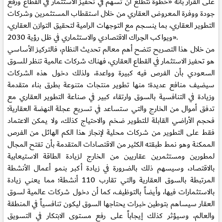
على القرار بأنه «خطوة نتطلع أن تسهم في تحفيز الاستثمار في القطاع ورفع
جودة ووفرة المعروض العقاري من خلال استقطاب المستثمرين وشركات
التطوير العقاري، بما ينسجم مع التوجهات الرامية لتحقيق التوازن العقاري،
ويواكب الحِراك الاقتصادي والاستثماري في ظل رؤية 2030».
من خلال هذا التصريح تتضح أهم معالم تحديث النظام، فالتركيز الأساسي
هو تحفيز الاستثمار في القطاع العقاري، فهناك شركات عالمية تنظر للسوق
السعودي بأن الفرص فيه كبيرة وواعدة، ولذلك دخول هذه الشركات
سيضيف منافع عديدة؛ منها تطوير منتجات متنوعة بطرق بناء متقدمة
وزيادة في التنافسية بالسوق وارتقاء كبير في صناعة التطوير العقاري مع
تدفق أموال من الخارج والتي ستساعد في تسريع عجلة النهضة العقارية؛
فحجم الأراضي القابلة للتطوير ضخم والاحتياج كذلك، ولا يمكن الاعتماد
فقط على التطوير من شركات محلية لإنجاز هذا الكم الهائل من الفرص
الممكنة وهو نمط طبقته الكثير من الاقتصادات المتقدمة بأن تفتح المجال
لمطورين ومستثمرين عقاريين من الخارج لزيادة الطاقة الاستيعابية
بالاقتصاد، وسيسهم ذلك بالضرورة في زيادة أكبر بنمو أعمال الأنشطة
المرتبطة بالسوق العقارية والتي تقارب 110 أنشطة؛ مما يعني زيادة
بالاستثمارات فيها، وأيضاً بالتوظيف، كما أن دخول شركات عالمية لسوق
العقار سيساهم بتوطين خبرات يحتاجها السوق ليكون تنافسياً في المنطقة
والعالم، وسيؤثر كذلك إيجاباً على رفع مستوى الابتكار في التسويق