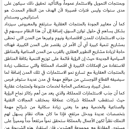
وبمنتجات التمويل والاستثمار عموماً، وبالتأكيد تحقيق ذلك سيكون على
مدى سنوات وليس فترات قصيرة؛ لأن الهدف من النظام المحدث هو
استراتيجي ومستدام.
كما أن معايير الجودة بالمنتجات العقارية سترتفع والمعروض سيزداد
بشكل يساهم في حلول توازن السوق، إضافة إلى أن هذا النظام سيسهم في
جذب الاستثمارات للمدن الاقتصادية ونيوم وغيرها من المدن التي تحظى
بمشاريع تنمية كبيرة أي أن الأمر لن يقتصر على المدن الكبيرة، فهناك
حاجة لزيادة مشاريع التطوير العقاري بالقرب من المدن الصناعية والمناطق
السياحية الجديدة؛ حيث إن الرؤية قائمة على توزيع التنمية بكافة المناطق
للاستفادة من الإمكانات الكبيرة في اقتصاد المملكة والتي ستتطلب زيادة
بالمنتجات العقارية مع تسارع نمو الاستثمارات في تلك المدن إضافة لما
سيضيفه القطاع اللوجستي من مواقع مهمة في مدن عديدة ستوفر فرص
عمل كبيرة، وستعكس الحاجة لخدمات متنوعة ولمنتجات عقارية.
كما أن جذب الاستثمارات للمملكة، والذي يعد من أهم ركائز نجاح الرؤية
حيث تستقطب المملكة شركات عملاقة بمختلف المجالات التقنية
والصناعية والخدمية وهو ما يعني زيادة سكانية من شرائح مهمة
بتخصصات عديدة وبدخل مرتفع، فإذا ما كان هناك نظام يسهل لهم
التملك نظراً لكون الأعمال بالمملكة ستحقق نمواً مرتفعاً جداً ومميزاً على
مستوى المقارنة مع مجموعة العشرين، فإن استقرار هذه الشريحة من