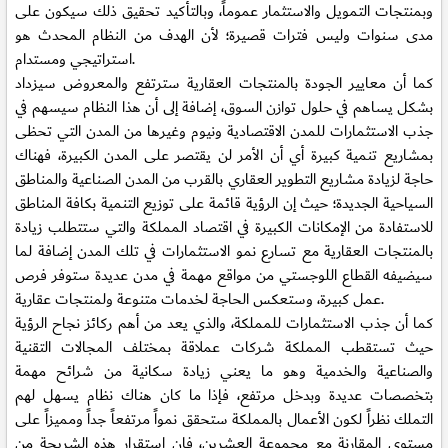
وبمنتجات التمويل والاستثمار عموماً، وبالتأكيد تحقيق ذلك سيكون على
مدى سنوات وليس فترات قصيرة؛ لأن الهدف من النظام المحدث هو
استراتيجي ومستدام.
كما أن معايير الجودة بالمنتجات العقارية سترتفع والمعروض سيزداد
بشكل يساهم في حلول توازن السوق، إضافة إلى أن هذا النظام سيسهم في
جذب الاستثمارات للمدن الاقتصادية ونيوم وغيرها من المدن التي تحظى
بمشاريع تنمية كبيرة أي أن الأمر لن يقتصر على المدن الكبيرة، فهناك
حاجة لزيادة مشاريع التطوير العقاري بالقرب من المدن الصناعية والمناطق
السياحية الجديدة؛ حيث إن الرؤية قائمة على توزيع التنمية بكافة المناطق
للاستفادة من الإمكانات الكبيرة في اقتصاد المملكة والتي ستتطلب زيادة
بالمنتجات العقارية مع تسارع نمو الاستثمارات في تلك المدن إضافة لما
سيضيفه القطاع اللوجستي من مواقع مهمة في مدن عديدة ستوفر فرص
عمل كبيرة، وستعكس الحاجة لخدمات متنوعة ولمنتجات عقارية.
كما أن جذب الاستثمارات للمملكة، والذي يعد من أهم ركائز نجاح الرؤية
حيث تستقطب المملكة شركات عملاقة بمختلف المجالات التقنية
والصناعية والخدمية وهو ما يعني زيادة سكانية من شرائح مهمة
بتخصصات عديدة وبدخل مرتفع، فإذا ما كان هناك نظام يسهل لهم
التملك نظراً لكون الأعمال بالمملكة ستحقق نمواً مرتفعاً جداً ومميزاً على
مستوى المقارنة مع مجموعة العشرين، فإن استقرار هذه الشريحة من