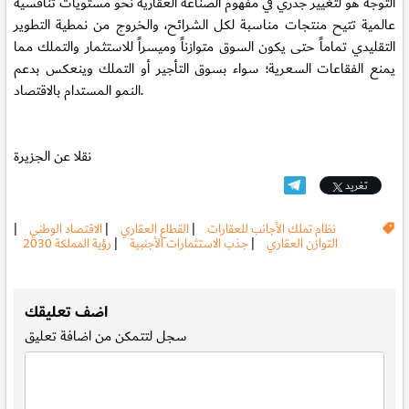
التوجه هو لتغيير جذري في مفهوم الصناعة العقارية نحو مستويات تنافسية
عالمية تتيح منتجات مناسبة لكل الشرائح، والخروج من نمطية التطوير
التقليدي تماماً حتى يكون السوق متوازناً وميسراً للاستثمار والتملك مما
يمنع الفقاعات السعرية؛ سواء بسوق التأجير أو التملك وينعكس بدعم
النمو المستدام بالاقتصاد.
نقلا عن الجزيرة
تغريد
نظام تملك الأجانب للعقارات
|
القطاع العقاري
|
الاقتصاد الوطني
|
التوازن العقاري
|
جذب الاستثمارات الأجنبية
|
رؤية المملكة 2030
.
اضف تعليقك
سجل
لتتمكن من اضافة تعليق