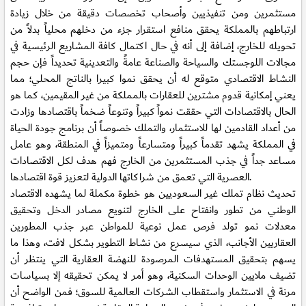
مستثمرين ومن تنفيذيين وأصحاب تخصصات دقيقة من خلال زيادة
ارتباطهم بالمملكة يحقق منافع استقرار جزء من دخلهم محلياً بدلاً من
تحويله للخارج، إضافة إلى أنه في حال اكتمال كافة المشاريع الرئيسية في
مجالات اللوجستك والسياحة والصناعة عامةً والتعدينية تحديداً فإن حجم
النشاط الاقتصادي متوقع له أن يحقق نموا كبيرا بالناتج المحلي؛ مما
يعني إمكانية قدوم مشترين للعقارات بالمملكة من غير المقيمين، كما هو
الحال بالاقتصادات التي حققت نمواً كبيراً وتنوعاً ضخماً باقتصادها وزادت
من أعداد القادمين لها للاستثمار، والتملك خصوصاً أن برنامج جودة الحياة
في المملكة يشهد تقدماً كبيراً ومتسارعاً ومتميزاً في المنطقة، وهو عامل
مساعد جداً في جذب المستثمرين من الخارج فهم هدف لكل الاقتصادات
العصرية التي تعمق من شراكاتها الدولية لتعزيز قوة اقتصادها.
تحديث نظام تملك غير السعوديين هو خطوة مكملة لما يشهده الاقتصاد
الوطني من تطور وانفتاح على الخارج لتنويع مصادر الدخل وتحقيق
معدلات نمو تولد فرص عمل نوعية للمواطن عبر جذب المطورين
العقاريين الأجانب، الذي سيسرع من نشاط التطوير بشكل لافت، وهذا ما
يسهم بتحقيق المستهدفات المرصودة للنهضة العقارية التي ينتظر أن
تضيف ملايين الوحدات السكنية، وهو أمر لا يمكن تحقيقه إلا بسياسات
مرنة في الاستثمار واستقطاب الشركات العالمية للسوق؛ فمن الواضح أن