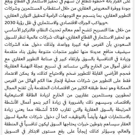
على القرار بأنه «خطوة نتطلع أن تسهم في تحفيز الاستثمار في القطاع ورفع
جودة ووفرة المعروض العقاري من خلال استقطاب المستثمرين وشركات
التطوير العقاري، بما ينسجم مع التوجهات الرامية لتحقيق التوازن العقاري،
ويواكب الحِراك الاقتصادي والاستثماري في ظل رؤية 2030».
من خلال هذا التصريح تتضح أهم معالم تحديث النظام، فالتركيز الأساسي
هو تحفيز الاستثمار في القطاع العقاري، فهناك شركات عالمية تنظر للسوق
السعودي بأن الفرص فيه كبيرة وواعدة، ولذلك دخول هذه الشركات
سيضيف منافع عديدة؛ منها تطوير منتجات متنوعة بطرق بناء متقدمة
وزيادة في التنافسية بالسوق وارتقاء كبير في صناعة التطوير العقاري مع
تدفق أموال من الخارج والتي ستساعد في تسريع عجلة النهضة العقارية؛
فحجم الأراضي القابلة للتطوير ضخم والاحتياج كذلك، ولا يمكن الاعتماد
فقط على التطوير من شركات محلية لإنجاز هذا الكم الهائل من الفرص
الممكنة وهو نمط طبقته الكثير من الاقتصادات المتقدمة بأن تفتح المجال
لمطورين ومستثمرين عقاريين من الخارج لزيادة الطاقة الاستيعابية
بالاقتصاد، وسيسهم ذلك بالضرورة في زيادة أكبر بنمو أعمال الأنشطة
المرتبطة بالسوق العقارية والتي تقارب 110 أنشطة؛ مما يعني زيادة
بالاستثمارات فيها، وأيضاً بالتوظيف، كما أن دخول شركات عالمية لسوق
العقار سيساهم بتوطين خبرات يحتاجها السوق ليكون تنافسياً في المنطقة
والعالم، وسيؤثر كذلك إيجاباً على رفع مستوى الابتكار في التسويق