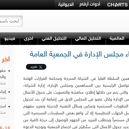
العالمية
التحليل المالي
التحليل الفني
اخرى
فيديو
ء مجلس الإدارة في الجمعية العامة
اخر 
تغريد
مفهو
وال
ين السلطة العليا في الشركة المدرجة ومحكمة القرارات الهامة
منذ 3 يو
واصل الرئيسية بين المساهمين ومجلس الإدارة، إدارة الشركة،
إبرا
والتي يتم من خلالها إطلاع، مناقشة والتصويت على جدول الأعمال
منذ 1 شه
س الإدارة ولكل عضو في المجلس الحق في إضافة أي بند لجدول
لتطورات المستمرة وتمكين وسائل التقنية الحديثة وتعزيز مفهوم
استق
منذ 2 شه
بل الجهات التنظيمية إلا أن واقع بعض الممارسات المستمرة التي
ال مستمراً ويتطلب المزيد من الجهود للوصول إلى درجة كافية من
حديد جدول الأعمال التي ستٌطرَح في اجتماع الجمعية وتوجيه الدعوة