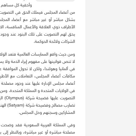
وأحقية كل مساهم ل
من أعضاء المجلس فيملك الحق في التصويت إ
بشكل مباشر أو غير مباشر مع أعضاء المجلس 
الأطراف ذوي العلاقة والأعمال المنافسة، ا
يحق لهم التصويت على تلك البنود عند وجوده
الشركات ولائحة الحوكمة.
ومن حيث واقع الممارسات العالمية فتعد الولايا
لا تنص قوانينها على مفهوم إبراء الذمة ولا يس
في ألمانيا وهولندا، ولكن لا تحول الموافقة
مكافآت أعضاء المجلس، التعاملات مع الأط
أعضاء مجلس الإدارة عليها عند وجود مصلحة 
في الولايات المتحدة و المملكة المتحدة. ومن
التصو
تضارب مص
المشاركين وسجنهم وحل المجلس.
وفي المملكة العربية السعودية فقد وضحت ال
مصلحة مباشرة أو غير مباشرة، وبالنظر إلى بن