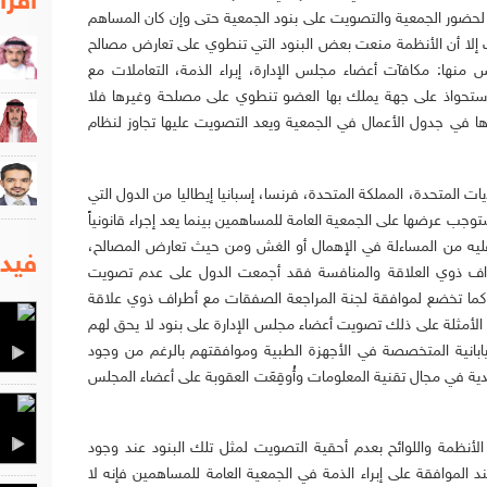
اقرا
حضور الجمعية والتصويت على بنود الجمعية حتى وإن كان المساهم
لا أن الأنظمة منعت بعض البنود التي تنطوي على تعارض مصالح
منها: مكافآت أعضاء مجلس الإدارة، إبراء الذمة، التعاملات مع
لاستحواذ على جهة يملك بها العضو تنطوي على مصلحة وغيرها فلا
ا في جدول الأعمال في الجمعية ويعد التصويت عليها تجاوز لنظام
ت المتحدة، المملكة المتحدة، فرنسا، إسبانيا إيطاليا من الدول التي
توجب عرضها على الجمعية العامة للمساهمين بينما يعد إجراء قانونياً
 عليه من المساءلة في الإهمال أو الغش ومن حيث تعارض المصالح،
فيدي
راف ذوي العلاقة والمنافسة فقد أجمعت الدول على عدم تصويت
كما تخضع لموافقة لجنة المراجعة الصفقات مع أطراف ذوي علاقة
 الأمثلة على ذلك تصويت أعضاء مجلس الإدارة على بنود لا يحق لهم
يت عليها فضيحة شركة (Olympus) اليابانية المتخصصة في الأجهزة الطبية وموافقتهم بالرغم من وجود
الح وفضيحة شركة (Satyam) الهندية في مجال تقنية المعلومات وأُوقِعَت العقوبة على أعضاء المجلس
أنظمة واللوائح بعدم أحقية التصويت لمثل تلك البنود عند وجود
د الموافقة على إبراء الذمة في الجمعية العامة للمساهمين فإنه لا