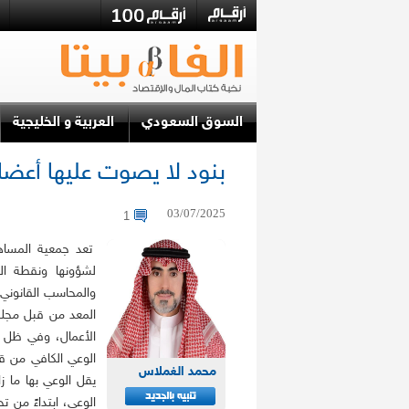
السوق السعودي
العربية و الخليجية
بنود لا يصوت عليها أعضا
03/07/2025
1
تعد جمعية المساهم
لشؤونها ونقطة الت
والمحاسب القانوني 
المعد من قبل مجل
الأعمال، وفي ظل ا
الوعي الكافي من ق
محمد الغملاس
يقل الوعي بها ما ز
الوعي، ابتداءً من ت