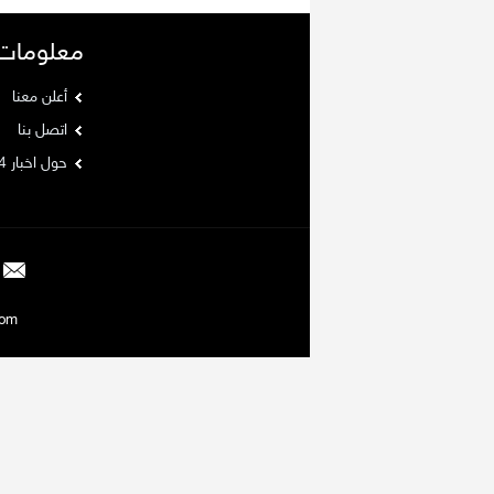
معلومات
أعلن معنا
اتصل بنا
حول اخبار 24
Argaam.com حقوق ا