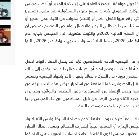
 تحول موافقة الجمعية العامة على إبراء ذمة المدير أو أعضاء مجلس
الشركات السعودي بأنه لا تسمع دعوى المسؤولية بعد مضي (خمس)
لتي وقع فيها الفعل الضار أو (ثلاث) سنوات من انتهاء عمل المدير أو
ستثناء من ذلك حالتي التزوير والاحتيال، ولغرض التوضيح نفترض أن
مجلس الإدارة أو المدير ارتكب فعلاً ضار خلال السنة المالية 2020م وانتهت عضويته في المجلس بنهاية عام
2023م فتحسب الخمس سنوات وتنتهي بنهاية عام 2025م بينما الثلاث سنوات تنتهي بنهاية عام 2026م لأنها
ة في الجمعية العامة للمساهمين فإنه قد يحمل المعنى اتهاماً لعمل
دلة وإثباتات وعدم اتخاذ أي إجراءات حيال ذلك مما يؤدي إلى إرباك
ار دورته في الشركة، فغالباً ينتهي الأمر بانتهاء الجمعية وتستمر
قبل المصوتين، فما المنفعة من استمرار عرض هذه البند بالرغم من
ة وعدم الإعفاء من المسؤولية وفق الأنظمة واللوائح، وقد يرى
يد الثقة ومدى الرضا من قبل المساهمين عن أداء المجلس وأنها
عدم الاقتناع بما يقدمه وسحب الثقة.
املات مع أطراف ذوي العلاقة تخدم مصلحة الشركة وليس الأفراد ولا
 الإدارة أو الجمعية تجنباً لتضارب المصالح وضمان عدالة القرار،
لعضو المجلس تكون القاعدة العامة لحساب التصويت على البند كما