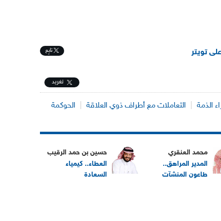
تابِع
على تويتر
تغريد
اء الذمة
|
التعاملات مع أطراف ذوي العلاقة
|
الحوكمة
محمد العنقري
حسين بن حمد الرقيب
المدير المراهق..
العطاء.. كيمياء
طاعون المنشآت
السعادة