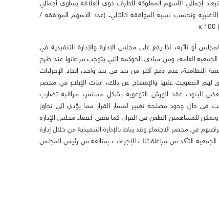
تبعاد إجمالي الأسهم المملوكة للطرف ذوي العلاقة يساوي أجمالي
غلبية وتحسب نسبة الموافقة كالتالي: (عدد الأسهم الموافقة /
x
لمجلس أو نائبه، لذا يقع على مجلس الإدارة والإدارة التنفيذية في
لجمعية العامة، ومن مبادئ الحوكمة التي يتوجب مراعاتها عند طرح
عية النظامية، عدم دمج أكثر من بند في بند واحد، اتخاذ الإجراءات
حق لهم التصويت عليها والإفصاح عن ذلك، اثبات الإبلاغ في محضر
عض البنود، عقد الورش التوعوية بشكل مستمر، مراقبة تضارب
ت في حال وجود مصلحة تغيير لمسار القرار مما يؤدي الي تجاوز
، ويمكن للمساهمين الطعن في القرار، كما يعفى أعضاء مجلس الإدارة
اضهم في محضر الاجتماع وقد يناط بالإدارة التنفيذية من خلال إدارة
الجمعية التأكد من مراعاة تلك الإجراءات بمتابعة من رئيس المجلس