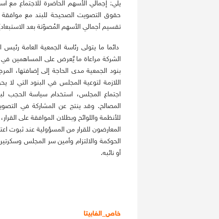
يلي: إجمالي الأسهم الحاضرة للاجتماع مع اس
حقوق التصويت الصحيحة للبند مع موافقة الأ
تقسيم أجمالي الأسهم المُصوّتة بعد الاستبعاد) 100 
دائما ما يتولى رئاسة الجمعية العامة رئيس ا
الشركة مراعاة ما يٌعرض على المساهمين في ا
بنود الجمعية مدى الحاجة إلى إضافتها، المرج
اللازمة لتوعية المجلس في البنود التي لا ي
اجتماع المجلس، استخدام سياسة الحجب لب
المصالح. وقد ينتج عن المشاركة في التصوي
للأنظمة واللوائح وبطلان الموافقة على القرار
المعارضون للقرار من المسؤولية عند ثبوت اعتر
الحوكمة والالتزام وأمين سر المجلس وسكرتير 
أو نائبه.
خاص_الفابيتا