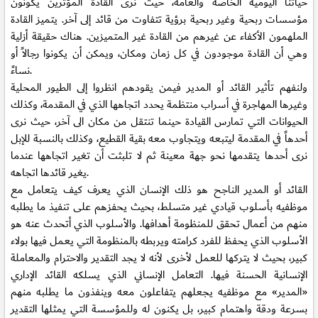
حياتنا اليومية الخاصة والعامة، حيث نرى القادة المؤثرين يكونون
مؤسسات ربحية وغير ربحية برؤية تتفاوت من قائد إلى آخر. يتميز القادة
الملهمون الأكفاء عن غيرهم من القادة غير المتميزين. هناك حقيقة أزلية
وهي أن القادة موجودون في كل زمان ومكان، ويمكن أن يكونوا رجالاً أو
نساءً.
ولنفهم تأثير القائد أو المدير فيمن يقودهم انظروا إلى الطيور المحلية
وغيرها المهاجرة في أسراب منتظمة يحدد اتجاهها الذي في المقدمة، وكذلك
الحيوانات التي تمارس القيادة حينما تنتقل من مكان الى آخر، حيث نرى
أحدهاً في المقدمة ليتبعه ويتجاوب معه بقية القطيع، وكذلك بالنسبة للإبل
نرى أحدها يتقدمها نحو جهة معينة ثم لا تلبثت أن تغير اتجاهها عندما
يغير قائدها اتجاهه.
القائد أو المدير الناجح هو ذلك الإنسان الذي يعرف كيف يتعامل مع
موظفيه بأسلوب قيادي غير متسلط، بحيث يحفزهم على تنفيذ ما يطلبه
منهم من أعمال تحقق للمنظومة أهدافها. والأسلوب الذي أتحدث عنه هو
الأسلوب الذي يحفظ للفرد كرامته ويربطه بالمنظومة التي يعمل فيها بولاء
كبير، بحيث لا يتركها للعمل لأخرى لأنه لا يجد التقدير والاحترام والمعاملة
الإنسانية الحسنة فيها. التعامل الإنساني الذي يسلكه القائد الإداري
«المدير» مع موظفيه يجعلهم يتفاعلون معه وينفذون ما يطلبه منهم
بسرعة ودقة واهتمام كبير، بل يكنون له وللمؤسسة التي يمثلها التقدير