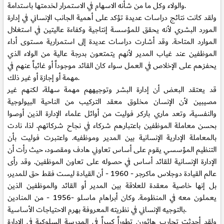
والولاء وكل ما من شأنه الاسهام في الاستمرار لخدمتها باستدامة.
ولقد كانت نتائج دراسات عديدة تؤكد على أهمية الجانب الإنساني في إدارة
المورد البشري لأنه يحقق للمؤسسة إنتاجية وكفاءة عاليتين في استغلال
الموارد المتاحة. وقد أشارت دراسات عديدة إلى استمرارية مستوى أداء
الموظفين عند غياب المدير لأنهم يتمتعون بدرجة عالية من الولاء الذي
يحفزهم على الإخلاص في العمل سواء كان القائد موجوداً أو غائباً عنهم في
مهمة أو إجازة أو غير ذلك.
قد يعتقد البعض أن إدارة البشر وتوجيههم مهمة سهلة، لكنهم غير
مصيبين لأن الإنسان مخلوق معقد التركيب من الناحية البيولوجية
والنفسية، وتعد ماري باركر فوليت من أوائل علماء الإدارة الذين أوصوا
بحسن معاملة الموظفين باعتبارهم شركاء في نجاح شركاتهم. لذا، نادت
بالمعاملة الإدارية الإنسانية بين المدير وموظفيه. واعتبرت فوليت بأن
التنظيم المؤسسي يقوم على أساس تعاوني هادف ومقصود، حيث رأت أن
الإدارة الإنسانية للقائد أساس في حصوله على تعاون الموظفين. وقد رأى
عالم القيادة دوجلاس ماكرجر - 1960 - أن القيادة ليست فقط حق للمدير،
بل إنها خاصية معقدة للعلاقة بين المدير أو القائد والموظفين الذين
يعملون معه في المنظومة. وكان أبراهام ماسلو -1956 - من المنادين
بالتوجيه الإنساني في نظريته المعروفة بهرم الاحتياجات الأساسية.
ولقد أحدثت تجارب هاثورن تطوراً كبيراً في المدرسة السلوكية في الإدارة