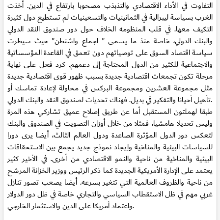
التفاوت في الأداء الاقتصادي والتذبذب مصحوبا بارتفاع في الدين. أخذت
الغرب بسياسة ليبرالية في الثمانينيات والتسعينيات لم تستطيع دول كثيرة
التكيف معها. في قلب المنظومه الخلاف حول دور صندوق النقد الدولي
والبنك الدولي، خاصة منذ ما يسمى " اجماع واشنطن" حيث سيطرت
سياسة اقتصاد السوق على توصياتهم دون تعمق في القاعدة المؤسساتية
والاجتماعية للكثير من الدول المحتاجة إلى دعمهم. كرد فعل على نهاية
مرحلة تكون تجمعات اقتصادية جديدة بسبب ظهور قوى اقتصادية جديدة
مثل مجموعة العشرين ومجموعة البركس في محاولة لإعادة تماسك أو
تأهيل أحيانا والتفكير في بديل. فهناك تحديات لصندوق النقد والبنك الدولي.
طبقا لهملتون المستقبل أما عن طريق إصلاح عميق تشاركي هذه المرة
وليس تعديلا هامشيا، فمثلا من خلال أوزان التصويت في الصندوق والبنك
لتعكس دور الدول المؤثرة الصاعدة ودول العالم الثالث، أيضا يرى دورا
للسياسات البيئية والمناخية وإيجاد نموذج جديد يجمع بين الاستحقاقات
البيئية والمناخية من ناحية والنمو الاقتصادي من أخرى. في الأخير كثير
يعتمد على الإدارة الأمريكية الجديدة كما ذكر الرئيس ووزير الخزانة المرشح
من ناحية والظروف العالمية التي تتغير بسرعه. أيضا يصعب تصور تنازل
غربي مهم في ظل الاستقطاب السياسي والتجاري خاصة في ظل دور الدولار
واعتماد أمريكا على الدين والاستثمار الخارجي.