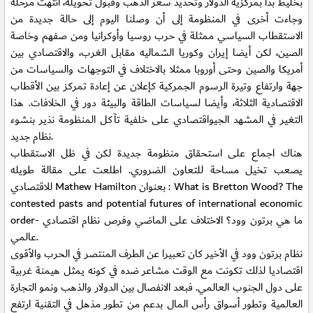
بخليط بدأ بمركزية الدولار وتحديد سعر الذهب وقبول تحويله، انتهت مرحلة
وجاءت أخرى في المنظومة إلى أن وصلنا اليوم إلى حالة جديدة من
الاستقطاب السياسي ممثلة في حرب روسيا وأوكرانيا ومن صفهم وخاصة
الصين، لكن أيضا إيران وكوريا الشماليه مقابل الغرب، والاقتصادي بين
أمريكا والصين وحتى أوروبا ممثلا بالاختلاف في التوجهات والسياسات من
جهة وارتفاع وتيرة الرسوم الجمركية كإعلان عن إعادة تمركز بين الأقطاب
الاقتصادية الثلاثة، وأيضا لسياسات الطاقة والبيئة دور في الخلافات. هذا
التغير في المشهد الجيواقتصادي على خلفية تآكل المنظومة نذير بنشوء
نظام جديد.
هناك اجماع على استحقاق منظومة جديدة لكن في ظل الاستقطاب
يصعب تخيل مساحة للتعاون الضروري. اطلعت على مقالة طويله
للاقتصادي Mathew Hamilton بعنوان : What is Bretton Wood? The
contested pasts and potential futures of international economic
order- ما هي برتون وود؟ الاختلاف على الماضي وفرص نظام اقتصادي
عالمي.
نظام برتون وود في الأخير كان تعبيرا عن الطرف المنتصر في الحرب والأقوى
اقتصاديا لذلك تكونت مع الوقت مشاعر ضده في كونه يمثل هيمنة غربية
على دول الجنوب العالمي. فبعد الانفصال بين الدولار والذهب ونمو التجارة
العالمية وتطور أسواق رأس المال بدعم من تطور مذهل في التقنية ارتفع