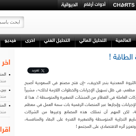
العالمية
التحليل المالي
التحليل الفني
اخرى
فيديو
الطاقة !
اخر 
تغريد
المن
منذ 5 يو
والثروة المعدنية بندر الخريف، «إن فتح مصنع في السعودية أصبح
بين 
 مطعم، في ظل تسهيل الإجراءات والخطوات اللازمة لذلك»، مشيراً
منذ 1 شه
من الشركات العاملة في القطاع من المنشآت الصغيرة والمتوسطة !، هذا لا
لإجراءات وإنجازها عبر المنصات الرقمية بات سمة العمل في معظم
المن
ية، لكن المهم أن تمتلك هذه المصانع وغيرها من الشركات
منذ 1 شه
يع التجارية المتوسطة والصغيرة القدرة على البقاء والمنافسة،
عزيز أثره الاقتصادي على المجتمع !
اقرا