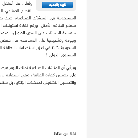
ولعلي هنا أستغل فر
القطاع الصناعي ا
المستخدمة في المنشآت الصناعية، حيث يوفر ا
مصادر الطاقة الأمثل، ورفع كفاءة استهلاك ال
تنافسية المنشآت على المدى الطويل، فتقديم
وجودة وتشجيعها على المساهمة في خفض الان
السعودية ٢٠٣٠ في تعزيز استخدامات 
المستوى الدولي !
وبرأيي أن المنشآت الصناعية تملك اليوم فرصة 
على تحسين كفاءة الطاقة، وهي استفادة لن 
والتحسين التشغيلي لمدخلات الإنتاج، بل ستن
نقلا عن عكاظ