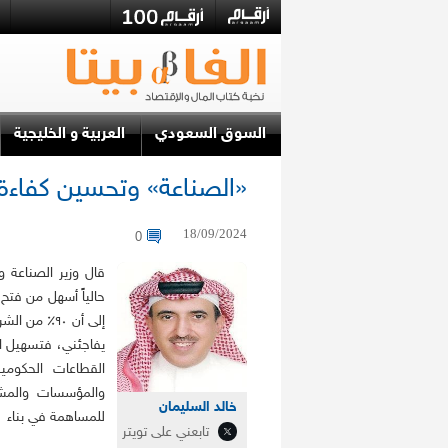
السوق السعودي
العربية و الخليجية
«الصناعة» وتحسين كفاءة 
18/09/2024
0
قال وزير الصناعة 
حالياً أسهل من فتح
إلى أن ٩٠٪ 
يفاجئني، فتسهيل ا
القطاعات الحكوم
والمؤسسات والمشار
خالد السليمان
للمساهمة في بناء وت
تابعني على تويتر