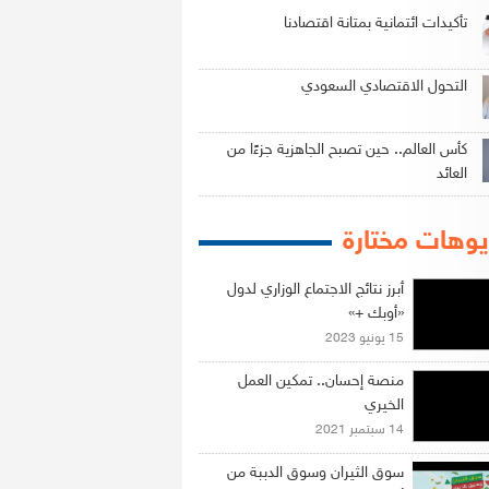
تأكيدات ائتمانية بمتانة اقتصادنا
التحول الاقتصادي السعودي
كأس العالم.. حين تصبح الجاهزية جزءًا من
العائد
وهات مختارة
أبرز نتائج الاجتماع الوزاري لدول
«أوبك +»
15 يونيو 2023
منصة إحسان.. تمكين العمل
الخيري
14 سبتمبر 2021
سوق الثيران وسوق الدببة من