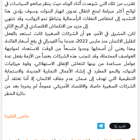
تقترب من تلك التي شوهدت أثناء الوباء، حيث ينظر صانعو السياسات في
لوائح أكثر صرامة لمنع انتقال عدوى انهيار البنوك، وسوف يؤدي هذا
التشديد إلى انخفاض النفقات الرأسمالية وتباطؤ نمو الرواتب، وقد ننتهي
إلى مزيد من الانكماش الاقتصادي في الربع الثاني.
لكن، المشرق في الأمر، هو أن الشركات الصغيرة كانت تستعد بالفعل
لتقليل الائتمان منذ مارس 2022، عندما بدأ الفيدرالي في رفع أسعار الفائدة،
وهذا يعني أن أصحابها وجدوا متسعاً من الوقت للاستعداد لمواجهة
العواصف المحتملة، وقد تتجنب هذه الشركات بعضاً من الأزمة بفعل عدة
عوامل مساعدة من بينها انتعاش الإنفاق الاستهلاكي، وقوة ميزانيات
البنوك، والنمو المطرد في إنشاء الأعمال التجارية الجديدة، والاستجابة
التنظيمية التي تهدف إلى ضمان عدم جفاف الائتمان، إلا أننا نعتقد أن
الشركات الصغيرة خاصة، والاقتصاد الأمريكي عموماً، لم يخرجا بعد من
دائرة الخطر.
خاص_الفابيتا
تغريد